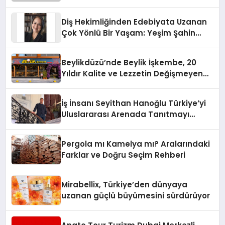
Diş Hekimliğinden Edebiyata Uzanan
Çok Yönlü Bir Yaşam: Yeşim Şahin
Yaman
Beylikdüzü’nde Beylik İşkembe, 20
Yıldır Kalite ve Lezzetin Değişmeyen
Adresi
İş İnsanı Seyithan Hanoğlu Türkiye’yi
Uluslararası Arenada Tanıtmayı
Hedefliyor
Pergola mı Kamelya mı? Aralarındaki
Farklar ve Doğru Seçim Rehberi
Mirabellix, Türkiye’den dünyaya
uzanan güçlü büyümesini sürdürüyor