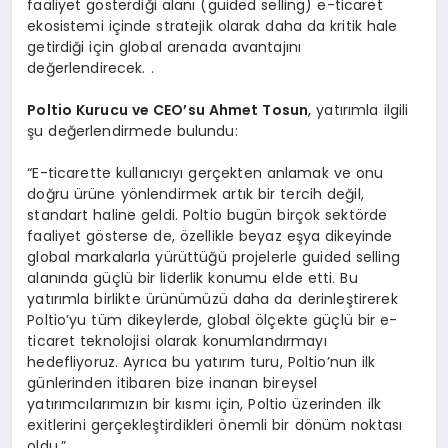
faaliyet gösterdiği alanı (guided selling) e-ticaret
ekosistemi içinde stratejik olarak daha da kritik hale
getirdiği için global arenada avantajını
değerlendirecek. .
Poltio Kurucu ve CEO’su Ahmet Tosun
, yatırımla ilgili
şu değerlendirmede bulundu:
“E-ticarette kullanıcıyı gerçekten anlamak ve onu
doğru ürüne yönlendirmek artık bir tercih değil,
standart haline geldi. Poltio bugün birçok sektörde
faaliyet gösterse de, özellikle beyaz eşya dikeyinde
global markalarla yürüttüğü projelerle guided selling
alanında güçlü bir liderlik konumu elde etti. Bu
yatırımla birlikte ürünümüzü daha da derinleştirerek
Poltio’yu tüm dikeylerde, global ölçekte güçlü bir e-
ticaret teknolojisi olarak konumlandırmayı
hedefliyoruz. Ayrıca bu yatırım turu, Poltio’nun ilk
günlerinden itibaren bize inanan bireysel
yatırımcılarımızın bir kısmı için, Poltio üzerinden ilk
exitlerini gerçekleştirdikleri önemli bir dönüm noktası
oldu.”