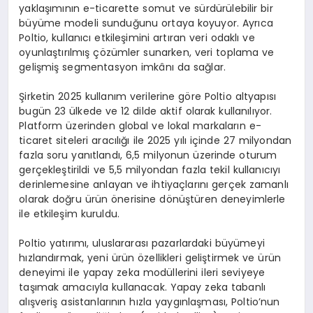
yaklaşımının e-ticarette somut ve sürdürülebilir bir
büyüme modeli sunduğunu ortaya koyuyor. Ayrıca
Poltio, kullanıcı etkileşimini artıran veri odaklı ve
oyunlaştırılmış çözümler sunarken, veri toplama ve
gelişmiş segmentasyon imkânı da sağlar.
Şirketin 2025 kullanım verilerine göre Poltio altyapısı
bugün 23 ülkede ve 12 dilde aktif olarak kullanılıyor.
Platform üzerinden global ve lokal markaların e-
ticaret siteleri aracılığı ile 2025 yılı içinde 27 milyondan
fazla soru yanıtlandı, 6,5 milyonun üzerinde oturum
gerçekleştirildi ve 5,5 milyondan fazla tekil kullanıcıyı
derinlemesine anlayan ve ihtiyaçlarını gerçek zamanlı
olarak doğru ürün önerisine dönüştüren deneyimlerle
ile etkileşim kuruldu.
Poltio yatırımı, uluslararası pazarlardaki büyümeyi
hızlandırmak, yeni ürün özellikleri geliştirmek ve ürün
deneyimi ile yapay zeka modüllerini ileri seviyeye
taşımak amacıyla kullanacak. Yapay zeka tabanlı
alışveriş asistanlarının hızla yaygınlaşması, Poltio’nun