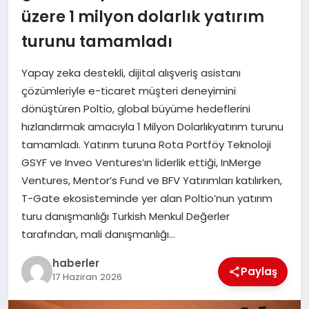
MAGAZIN
üzere 1 milyon dolarlık yatırım
turunu tamamladı
EĞITIM
Yapay zeka destekli, dijital alışveriş asistanı
çözümleriyle e-ticaret müşteri deneyimini
dönüştüren Poltio, global büyüme hedeflerini
hızlandırmak amacıyla 1 Milyon Dolarlıkyatırım turunu
tamamladı. Yatırım turuna Rota Portföy Teknoloji
GSYF ve Inveo Ventures’ın liderlik ettiği, InMerge
Ventures, Mentor’s Fund ve BFV Yatırımları katılırken,
T-Gate ekosisteminde yer alan Poltio’nun yatırım
turu danışmanlığı Turkish Menkul Değerler
tarafından, mali danışmanlığı…
haberler
Paylaş
17 Haziran 2026