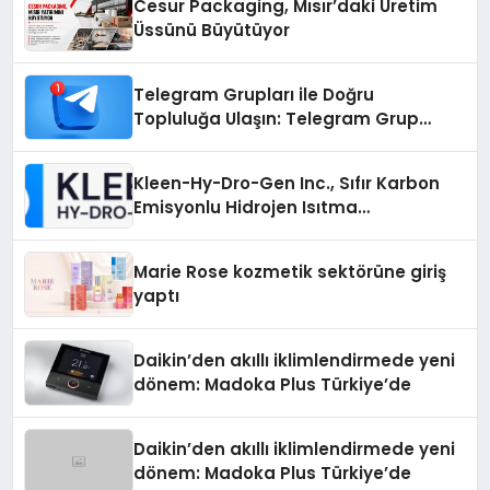
Cesur Packaging, Mısır’daki Üretim
Üssünü Büyütüyor
Telegram Grupları ile Doğru
Topluluğa Ulaşın: Telegram Grup
Arayanların İşini Kolaylaştıran Çözüm
Kleen-Hy-Dro-Gen Inc., Sıfır Karbon
Emisyonlu Hidrojen Isıtma
Teknolojisinde ISO ve TSSA
Düzenleyici Onaylarını Aldı
Marie Rose kozmetik sektörüne giriş
yaptı
Daikin’den akıllı iklimlendirmede yeni
dönem: Madoka Plus Türkiye’de
Daikin’den akıllı iklimlendirmede yeni
dönem: Madoka Plus Türkiye’de