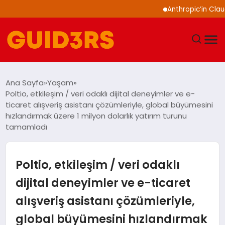
Anthropic’in Claude mode
GÜNDEM
Ana Sayfa
Yaşam
Poltio, etkileşim / veri odaklı dijital deneyimler ve e-
YAŞAM
ticaret alışveriş asistanı çözümleriyle, global büyümesini
hızlandırmak üzere 1 milyon dolarlık yatırım turunu
tamamladı
TEKNOLOJI
SPOR
Poltio, etkileşim / veri odaklı
SAĞLIK
dijital deneyimler ve e-ticaret
alışveriş asistanı çözümleriyle,
EKONOMI
global büyümesini hızlandırmak