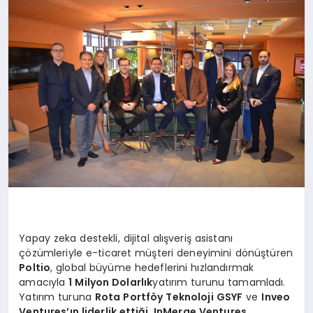
Yapay zeka destekli, dijital alışveriş asistanı
çözümleriyle e-ticaret müşteri deneyimini dönüştüren
Poltio
, global büyüme hedeflerini hızlandırmak
amacıyla
1 Milyon Dolarlık
yatırım turunu tamamladı.
Yatırım turuna
Rota Portföy Teknoloji GSYF
ve
Inveo
Ventures’ın liderlik ettiği
,
InMerge Ventures
,