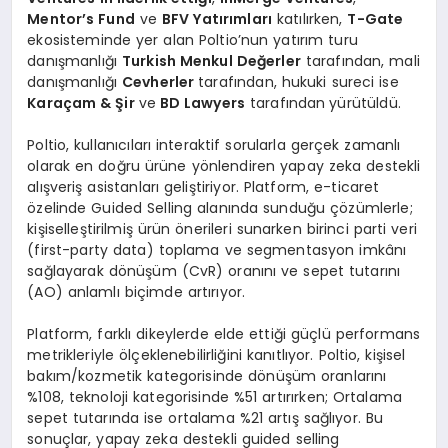
Mentor’s Fund
ve
BFV Yatırımları
katılırken,
T-Gate
ekosisteminde yer alan Poltio’nun yatırım turu
danışmanlığı
Turkish Menkul Değerler
tarafından, mali
danışmanlığı
Cevherler
tarafından, hukuki sureci ise
Karaçam & Şir
ve
BD Lawyers
tarafından
yürütüldü.
Poltio, kullanıcıları interaktif sorularla gerçek zamanlı
olarak en doğru ürüne yönlendiren yapay zeka destekli
alışveriş asistanları geliştiriyor. Platform, e-ticaret
özelinde Guided Selling alanında sunduğu çözümlerle;
kişiselleştirilmiş ürün önerileri sunarken birinci parti veri
(first-party data) toplama ve segmentasyon imkânı
sağlayarak dönüşüm (CvR) oranını ve sepet tutarını
(AO) anlamlı biçimde artırıyor.
Platform, farklı dikeylerde elde ettiği güçlü performans
metrikleriyle ölçeklenebilirliğini kanıtlıyor. Poltio, kişisel
bakım/kozmetik kategorisinde dönüşüm oranlarını
%108, teknoloji kategorisinde %51 artırırken; Ortalama
sepet tutarında ise ortalama %21 artış sağlıyor. Bu
sonuçlar, yapay zeka destekli guided selling