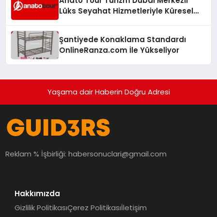
Anato Tour Turizm Dubai Merkezli
Lüks Seyahat Hizmetleriyle Küresel
Turizmde Öne Çıkıyor
Şantiyede Konaklama Standardı
OnlineRanza.com İle Yükseliyor
Yaşama dair Haberin Doğru Adresi
Reklam % İşbirliği:
habersonuclari@gmail.com
Hakkımızda
Gizlilik Politikası
Çerez Politikası
İletişim