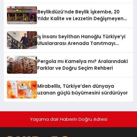
Yaman
Beylikdüzü’nde Beylik İşkembe, 20
Yıldır Kalite ve Lezzetin Değişmeyen
Adresi
İş İnsanı Seyithan Hanoğlu Türkiye’yi
Uluslararası Arenada Tanıtmayı
Hedefliyor
Pergola mı Kamelya mı? Aralarındaki
Farklar ve Doğru Seçim Rehberi
Mirabellix, Türkiye’den dünyaya
uzanan güçlü büyümesini sürdürüyor
Yaşama dair Haberin Doğru Adresi