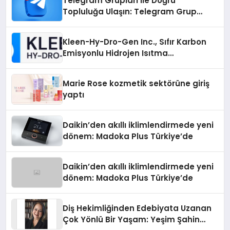
Telegram Grupları ile Doğru
Topluluğa Ulaşın: Telegram Grup
Arayanların İşini Kolaylaştıran Çözüm
Kleen-Hy-Dro-Gen Inc., Sıfır Karbon
Emisyonlu Hidrojen Isıtma
Teknolojisinde ISO ve TSSA
Düzenleyici Onaylarını Aldı
Marie Rose kozmetik sektörüne giriş
yaptı
Daikin’den akıllı iklimlendirmede yeni
dönem: Madoka Plus Türkiye’de
Daikin’den akıllı iklimlendirmede yeni
dönem: Madoka Plus Türkiye’de
Diş Hekimliğinden Edebiyata Uzanan
Çok Yönlü Bir Yaşam: Yeşim Şahin