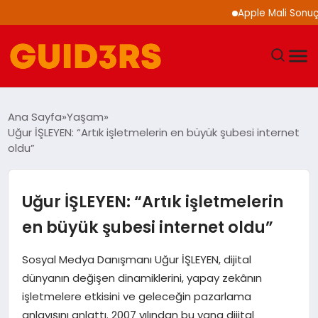
Apple Mali Sonuçlarını Açı
GÜNDEM
Ana Sayfa
Yaşam
Uğur İŞLEYEN: “Artık işletmelerin en büyük şubesi internet
YAŞAM
oldu”
TEKNOLOJI
Uğur İŞLEYEN: “Artık işletmelerin
SPOR
en büyük şubesi internet oldu”
SAĞLIK
Sosyal Medya Danışmanı Uğur İŞLEYEN, dijital
dünyanın değişen dinamiklerini, yapay zekânın
EKONOMI
işletmelere etkisini ve geleceğin pazarlama
anlayışını anlattı. 2007 yılından bu yana dijital