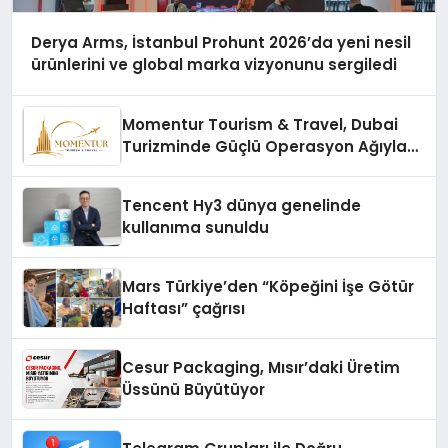
Derya Arms, İstanbul Prohunt 2026’da yeni nesil
ürünlerini ve global marka vizyonunu sergiledi
Momentur Tourism & Travel, Dubai
Turizminde Güçlü Operasyon Ağıyla
Fark Yaratıyor
Tencent Hy3 dünya genelinde
kullanıma sunuldu
Mars Türkiye’den “Köpeğini İşe Götür
Haftası” çağrısı
Cesur Packaging, Mısır’daki Üretim
Üssünü Büyütüyor