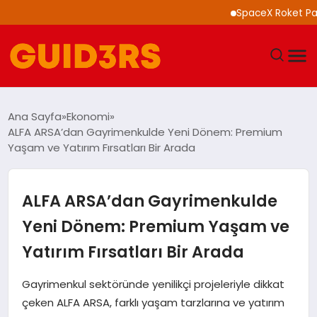
SpaceX Roket Parçası A
GÜNDEM
Ana Sayfa
Ekonomi
ALFA ARSA’dan Gayrimenkulde Yeni Dönem: Premium
YAŞAM
Yaşam ve Yatırım Fırsatları Bir Arada
TEKNOLOJI
ALFA ARSA’dan Gayrimenkulde
SPOR
Yeni Dönem: Premium Yaşam ve
Yatırım Fırsatları Bir Arada
SAĞLIK
Gayrimenkul sektöründe yenilikçi projeleriyle dikkat
EKONOMI
çeken ALFA ARSA, farklı yaşam tarzlarına ve yatırım