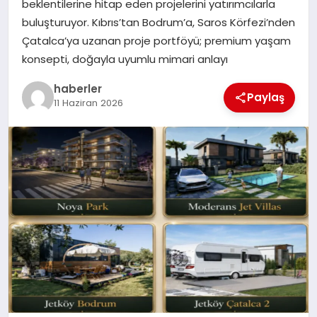
beklentilerine hitap eden projelerini yatırımcılarla
MAGAZIN
buluşturuyor. Kıbrıs’tan Bodrum’a, Saros Körfezi’nden
Çatalca’ya uzanan proje portföyü; premium yaşam
EĞITIM
konsepti, doğayla uyumlu mimari anlayı
haberler
Paylaş
11 Haziran 2026