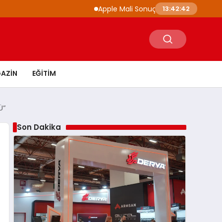
Apple Mali Sonuçlarını Açıkladı iPhone ve Ma
13:42:43
AZIN
EĞITIM
Ü”
Son Dakika