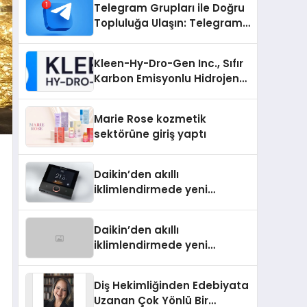
Telegram Grupları ile Doğru
Topluluğa Ulaşın: Telegram
Grup Arayanların İşini
Kolaylaştıran Çözüm
Kleen-Hy-Dro-Gen Inc., Sıfır
Karbon Emisyonlu Hidrojen
Isıtma Teknolojisinde ISO ve
TSSA Düzenleyici Onaylarını
Marie Rose kozmetik
Aldı
sektörüne giriş yaptı
Daikin’den akıllı
iklimlendirmede yeni
dönem: Madoka Plus
Türkiye’de
Daikin’den akıllı
iklimlendirmede yeni
dönem: Madoka Plus
Türkiye’de
Diş Hekimliğinden Edebiyata
Uzanan Çok Yönlü Bir