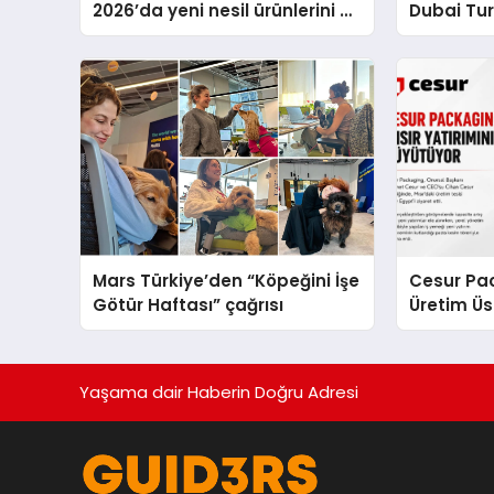
2026’da yeni nesil ürünlerini ve
Dubai Tu
global marka vizyonunu
Operasyo
sergiledi
Yaratıyor
Mars Türkiye’den “Köpeğini İşe
Cesur Pac
Götür Haftası” çağrısı
Üretim Ü
Yaşama dair Haberin Doğru Adresi