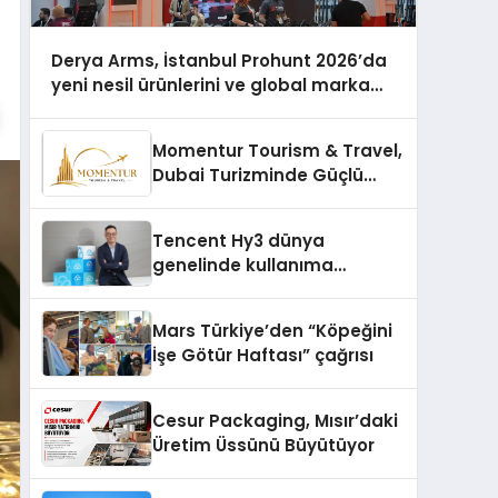
Derya Arms, İstanbul Prohunt 2026’da
yeni nesil ürünlerini ve global marka
vizyonunu sergiledi
Momentur Tourism & Travel,
Dubai Turizminde Güçlü
Operasyon Ağıyla Fark
Yaratıyor
Tencent Hy3 dünya
genelinde kullanıma
sunuldu
Mars Türkiye’den “Köpeğini
İşe Götür Haftası” çağrısı
Cesur Packaging, Mısır’daki
Üretim Üssünü Büyütüyor