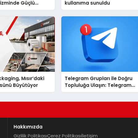
rizminde Güçlü
kullanıma sunuldu
n Ağıyla Fark
kaging, Mısır’daki
Telegram Grupları ile Doğru
ssünü Büyütüyor
Topluluğa Ulaşın: Telegram
Grup Arayanların İşini
Kolaylaştıran Çözüm
Hakkımızda
Gizlilik Politikası
Çerez Politikası
İletişim