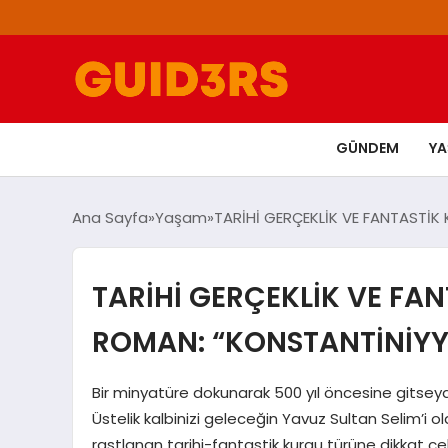
GÜNDEM
Y
Ana Sayfa
Yaşam
TARİHİ GERÇEKLİK VE FANTASTİ
TARİHİ GERÇEKLİK VE F
ROMAN: “KONSTANTİNİYY
Bir minyatüre dokunarak 500 yıl öncesine gitseydi
Üstelik kalbinizi geleceğin Yavuz Sultan Selim’i o
rastlanan tarihi-fantastik kurgu türüne dikkat çek