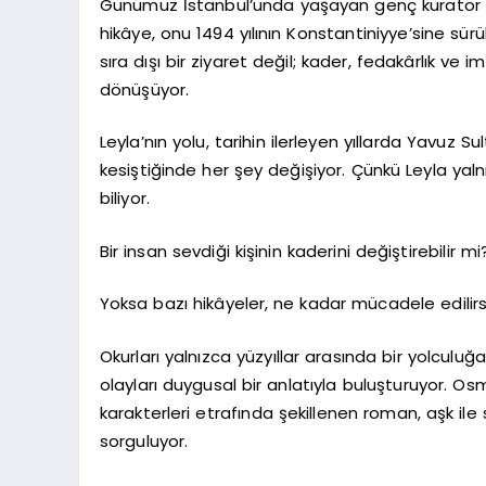
Günümüz İstanbul’unda yaşayan genç küratör L
hikâye, onu 1494 yılının Konstantiniyye’sine sür
sıra dışı bir ziyaret değil; kader, fedakârlık ve
dönüşüyor.
Leyla’nın yolu, tarihin ilerleyen yıllarda Yavuz
kesiştiğinde her şey değişiyor. Çünkü Leyla ya
biliyor.
Bir insan sevdiği kişinin kaderini değiştirebilir mi
Yoksa bazı hikâyeler, ne kadar mücadele edilirs
Okurları yalnızca yüzyıllar arasında bir yolcul
olayları duygusal bir anlatıyla buluşturuyor. Os
karakterleri etrafında şekillenen roman, aşk ile 
sorguluyor.