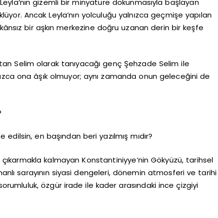
eyla’nın gizemli bir minyatüre dokunmasıyla başlayan
üklüyor. Ancak Leyla’nın yolculuğu yalnızca geçmişe yapılan
 imkânsız bir aşkın merkezine doğru uzanan derin bir keşfe
 Sultan Selim olarak tanıyacağı genç Şehzade Selim ile
lnızca ona âşık olmuyor; aynı zamanda onun geleceğini de
?
e edilsin, en başından beri yazılmış mıdır?
uğa çıkarmakla kalmayan Konstantiniyye’nin Gökyüzü, tarihsel
manlı sarayının siyasi dengeleri, dönemin atmosferi ve tarihi
sorumluluk, özgür irade ile kader arasındaki ince çizgiyi