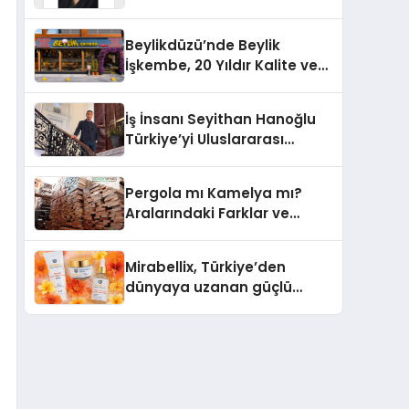
Yaşam: Yeşim Şahin Yaman
Beylikdüzü’nde Beylik
İşkembe, 20 Yıldır Kalite ve
Lezzetin Değişmeyen Adresi
İş İnsanı Seyithan Hanoğlu
Türkiye’yi Uluslararası
Arenada Tanıtmayı
Hedefliyor
Pergola mı Kamelya mı?
Aralarındaki Farklar ve
Doğru Seçim Rehberi
Mirabellix, Türkiye’den
dünyaya uzanan güçlü
büyümesini sürdürüyor