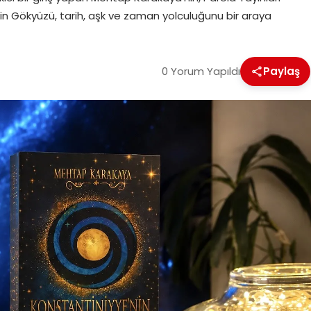
nin Gökyüzü, tarih, aşk ve zaman yolculuğunu bir araya
0 Yorum Yapıldı
Paylaş