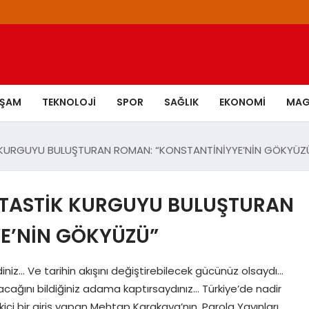
AŞAM
TEKNOLOJI
SPOR
SAĞLIK
EKONOMI
MAG
K KURGUYU BULUŞTURAN ROMAN: “KONSTANTİNİYYE’NİN GÖKYÜZ
ANTASTİK KURGUYU BULUŞTURAN
E’NİN GÖKYÜZÜ”
niz… Ve tarihin akışını değiştirebilecek gücünüz olsaydı…
lacağını bildiğiniz adama kaptırsaydınız… Türkiye’de nadir
ici bir giriş yapan Mehtap Karakaya’nın, Parola Yayınları