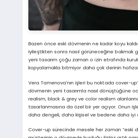
Bazen önce eski dövmenin ne kadar koyu kaldığı
iyileştikten sonra nasıl görüneceğine bakmak
yeni tasarım çoğu zaman o izin etrafında kurul
kopyalamakla bitmiyor daha çok derinin hafızas
Vera Tamenova’nın işleri bu noktada cover-up’ı
dövmenin yeni tasarımla nasıl dönüştüğüne o
realism, black & grey ve color realism alanları
tasarlanmasına da özel bir yer açıyor. Onun iş
daha dengeli, daha kişisel ve bedene daha iyi ot
Cover-up sürecinde mesele her zaman “eski dövm
müşterinin o dövmeyle kurduğu ilişkiyi artık nas