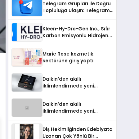
Telegram Grupları ile Doğru
Topluluğa Ulaşın: Telegram
Grup Arayanların İşini
Kolaylaştıran Çözüm
Kleen-Hy-Dro-Gen Inc., Sıfır
Karbon Emisyonlu Hidrojen
Isıtma Teknolojisinde ISO ve
TSSA Düzenleyici Onaylarını
Marie Rose kozmetik
Aldı
sektörüne giriş yaptı
Daikin’den akıllı
iklimlendirmede yeni
dönem: Madoka Plus
Türkiye’de
Daikin’den akıllı
iklimlendirmede yeni
dönem: Madoka Plus
Türkiye’de
Diş Hekimliğinden Edebiyata
Uzanan Çok Yönlü Bir