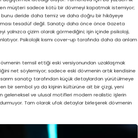
Bazen müşteri sadece kötü bir dövmeyi kapatmak istemiyor;
m, bunu deride daha temiz ve daha doğru bir hikâyeye
kması tesadüf değil. Sanatçı daha önce önce Gazeta
yalnızca çizim olarak görmediğini; işin içinde psikoloji,
ı anlatıyor. Psikolojik kısmı cover-up tarafında daha da anlam
övmenin temsil ettiği eski versiyonundan uzaklaşmak
ediğini net söylemiyor; sadece eski dövmenin artık kendisine
 tasarım sanatçı tarafından küçük detaylardan yürütülmeye
len bir sembol ya da kişinin kültürüne ait bir çizgi, yeni
geleneksel ve ulusal motifleri modern realistic işlerin
i durmuyor. Tam olarak ufak detaylar birleşerek dövmenin