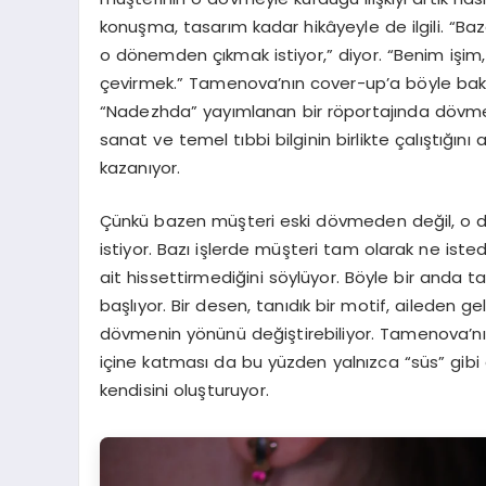
konuşma, tasarım kadar hikâyeyle de ilgili. “
o dönemden çıkmak istiyor,” diyor. “Benim işi
çevirmek.” Tamenova’nın cover-up’a böyle ba
“Nadezhda” yayımlanan bir röportajında dövmeyi 
sanat ve temel tıbbi bilginin birlikte çalıştığın
kazanıyor.
Çünkü bazen müşteri eski dövmeden değil, o d
istiyor. Bazı işlerde müşteri tam olarak ne ist
ait hissettirmediğini söylüyor. Böyle bir anda
başlıyor. Bir desen, tanıdık bir motif, aileden ge
dövmenin yönünü değiştirebiliyor. Tamenova’nın 
içine katması da bu yüzden yalnızca “süs” gib
kendisini oluşturuyor.