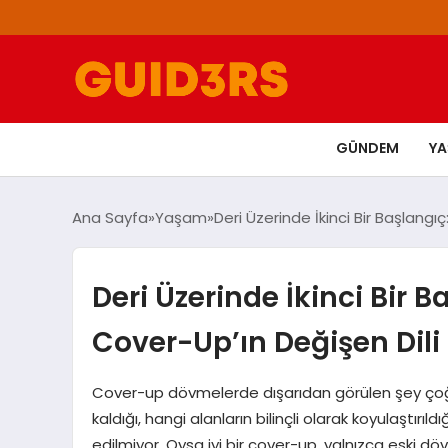
GÜNDEM
Y
Ana Sayfa
Yaşam
Deri Üzerinde İkinci Bir Başlang
Deri Üzerinde İkinci Bir
Cover-Up’ın Değişen Dili
Cover-up dövmelerde dışarıdan görülen şey çoğu
kaldığı, hangi alanların bilinçli olarak koyulaştırı
edilmiyor. Oysa iyi bir cover-up, yalnızca eski d