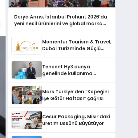
Derya Arms, İstanbul Prohunt 2026’da
yeni nesil ürünlerini ve global marka
vizyonunu sergiledi
Momentur Tourism & Travel,
Dubai Turizminde Güçlü
Operasyon Ağıyla Fark
Yaratıyor
Tencent Hy3 dünya
genelinde kullanıma
sunuldu
Mars Türkiye’den “Köpeğini
İşe Götür Haftası” çağrısı
Cesur Packaging, Mısır’daki
Üretim Üssünü Büyütüyor