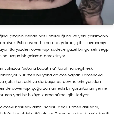
na, çizginin deride nasıl oturduğuna ve yeni çalışmanın
 gerekiyor. Eski dövme tamamen yokmuş gibi davranmıyor;
uyor. Bu yüzden cover-up, sadece güzel bir görseli seçip
ına uygun bir çalışma gerektiriyor.
n yalnızca “üstünü kapatma” tarafına değil, eski
daklanıyor. 2013’ten bu yana dövme yapan Tamenova,
nda çalışırken eski ya da başarısız dövmelerin yeniden
lerinde cover-up, çoğu zaman eski bir görüntünün yerine
uran yeni bir hikâye kurma süreci gibi ilerliyor.
eyi nasıl saklarız?” sorusu değil. Bazen asıl soru,
ıl değiştirmek istediği oluyor. Tamenova için bu yüzden ilk