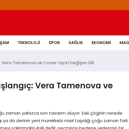
AŞAM
TEKNOLOJI
SPOR
SAĞLIK
EKONOMI
MAG
ıç: Vera Tamenova ve Cover-Up’ın Değişen Dili
 Başlangıç: Vera Tamenova ve
 zaman yalnızca son tasarım oluyor. Eski çizginin nerede
ldığı ya da derinin yeni mürekkebi nasıl taşıdığı çoğu zaman fark
övmeyi saklamakla ilgili değil; geçmişte bedene yerleşmiş bir