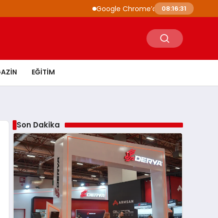
Google Chrome’a Yapay Zeka Entegrasyonu: Gemini
08:16:33
AZIN
EĞITIM
Son Dakika