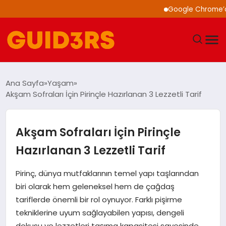
Google Chrome’a Yapay Z
GÜNDEM
Ana Sayfa
Yaşam
Akşam Sofraları İçin Pirinçle Hazırlanan 3 Lezzetli Tarif
YAŞAM
TEKNOLOJI
Akşam Sofraları İçin Pirinçle
Hazırlanan 3 Lezzetli Tarif
SPOR
Pirinç, dünya mutfaklarının temel yapı taşlarından
SAĞLIK
biri olarak hem geleneksel hem de çağdaş
tariflerde önemli bir rol oynuyor. Farklı pişirme
EKONOMI
tekniklerine uyum sağlayabilen yapısı, dengeli
dokusu ve lezzetleri taşıma kapasitesi sayesinde