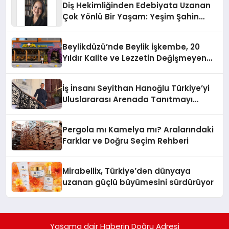
Diş Hekimliğinden Edebiyata Uzanan
Çok Yönlü Bir Yaşam: Yeşim Şahin
Yaman
Beylikdüzü’nde Beylik İşkembe, 20
Yıldır Kalite ve Lezzetin Değişmeyen
Adresi
İş İnsanı Seyithan Hanoğlu Türkiye’yi
Uluslararası Arenada Tanıtmayı
Hedefliyor
Pergola mı Kamelya mı? Aralarındaki
Farklar ve Doğru Seçim Rehberi
Mirabellix, Türkiye’den dünyaya
uzanan güçlü büyümesini sürdürüyor
Yaşama dair Haberin Doğru Adresi