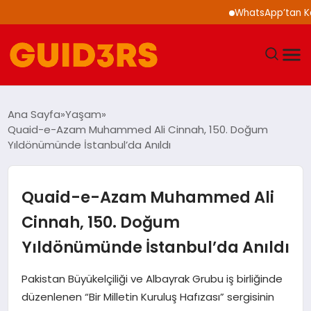
WhatsApp’tan Kalabalı
GÜNDEM
Ana Sayfa
Yaşam
Quaid-e-Azam Muhammed Ali Cinnah, 150. Doğum
YAŞAM
Yıldönümünde İstanbul’da Anıldı
TEKNOLOJI
Quaid-e-Azam Muhammed Ali
SPOR
Cinnah, 150. Doğum
Yıldönümünde İstanbul’da Anıldı
SAĞLIK
Pakistan Büyükelçiliği ve Albayrak Grubu iş birliğinde
EKONOMI
düzenlenen “Bir Milletin Kuruluş Hafızası” sergisinin