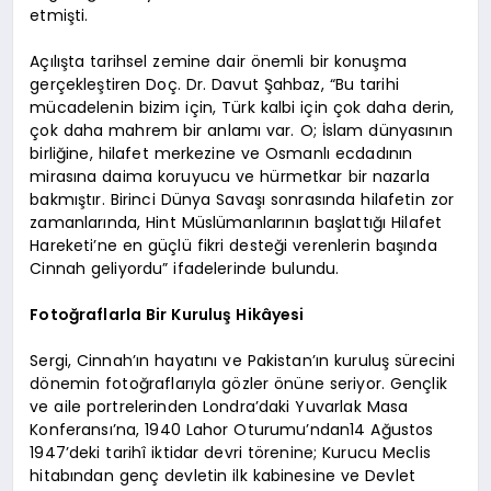
etmişti.
Açılışta tarihsel zemine dair önemli bir konuşma
gerçekleştiren Doç. Dr. Davut Şahbaz, “Bu tarihi
mücadelenin bizim için, Türk kalbi için çok daha derin,
çok daha mahrem bir anlamı var. O; İslam dünyasının
birliğine, hilafet merkezine ve Osmanlı ecdadının
mirasına daima koruyucu ve hürmetkar bir nazarla
bakmıştır. Birinci Dünya Savaşı sonrasında hilafetin zor
zamanlarında, Hint Müslümanlarının başlattığı Hilafet
Hareketi’ne en güçlü fikri desteği verenlerin başında
Cinnah geliyordu” ifadelerinde bulundu.
Fotoğraflarla Bir Kuruluş Hikâyesi
Sergi, Cinnah’ın hayatını ve Pakistan’ın kuruluş sürecini
dönemin fotoğraflarıyla gözler önüne seriyor. Gençlik
ve aile portrelerinden Londra’daki Yuvarlak Masa
Konferansı’na, 1940 Lahor Oturumu’ndan14 Ağustos
1947’deki tarihî iktidar devri törenine; Kurucu Meclis
hitabından genç devletin ilk kabinesine ve Devlet