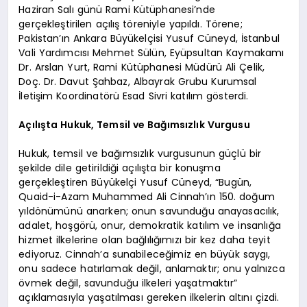
Haziran Salı günü Rami Kütüphanesi’nde
gerçekleştirilen açılış töreniyle yapıldı. Törene;
Pakistan’ın Ankara Büyükelçisi Yusuf Cüneyd, İstanbul
Vali Yardımcısı Mehmet Sülün, Eyüpsultan Kaymakamı
Dr. Arslan Yurt, Rami Kütüphanesi Müdürü Ali Çelik,
Doç. Dr. Davut Şahbaz, Albayrak Grubu Kurumsal
İletişim Koordinatörü Esad Sivri katılım gösterdi.
Açılışta Hukuk, Temsil ve Bağımsızlık Vurgusu
Hukuk, temsil ve bağımsızlık vurgusunun güçlü bir
şekilde dile getirildiği açılışta bir konuşma
gerçekleştiren Büyükelçi Yusuf Cüneyd, “Bugün,
Quaid-i-Azam Muhammed Ali Cinnah’ın 150. doğum
yıldönümünü anarken; onun savunduğu anayasacılık,
adalet, hoşgörü, onur, demokratik katılım ve insanlığa
hizmet ilkelerine olan bağlılığımızı bir kez daha teyit
ediyoruz. Cinnah’a sunabileceğimiz en büyük saygı,
onu sadece hatırlamak değil, anlamaktır; onu yalnızca
övmek değil, savunduğu ilkeleri yaşatmaktır”
açıklamasıyla yaşatılması gereken ilkelerin altını çizdi.