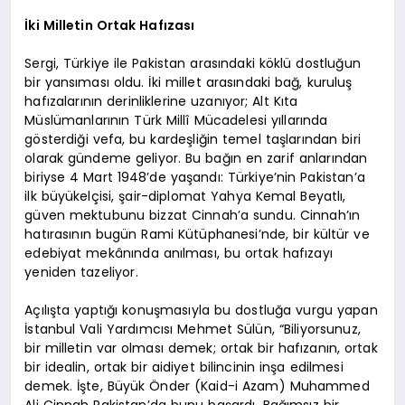
İki Milletin Ortak Hafızası
Sergi, Türkiye ile Pakistan arasındaki köklü dostluğun
bir yansıması oldu. İki millet arasındaki bağ, kuruluş
hafızalarının derinliklerine uzanıyor; Alt Kıta
Müslümanlarının Türk Millî Mücadelesi yıllarında
gösterdiği vefa, bu kardeşliğin temel taşlarından biri
olarak gündeme geliyor. Bu bağın en zarif anlarından
biriyse 4 Mart 1948’de yaşandı: Türkiye’nin Pakistan’a
ilk büyükelçisi, şair-diplomat Yahya Kemal Beyatlı,
güven mektubunu bizzat Cinnah’a sundu. Cinnah’ın
hatırasının bugün Rami Kütüphanesi’nde, bir kültür ve
edebiyat mekânında anılması, bu ortak hafızayı
yeniden tazeliyor.
Açılışta yaptığı konuşmasıyla bu dostluğa vurgu yapan
İstanbul Vali Yardımcısı Mehmet Sülün, “Biliyorsunuz,
bir milletin var olması demek; ortak bir hafızanın, ortak
bir idealin, ortak bir aidiyet bilincinin inşa edilmesi
demek. İşte, Büyük Önder (Kaid-i Azam) Muhammed
Ali Cinnah Pakistan’da bunu başardı. Bağımsız bir