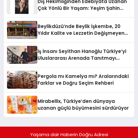
Diş Hekimliğinden Edebiyata Uzanan
Çok Yönlü Bir Yaşam: Yeşim Şahin
Yaman
Beylikdüzü’nde Beylik İşkembe, 20
Yıldır Kalite ve Lezzetin Değişmeyen
Adresi
İş İnsanı Seyithan Hanoğlu Türkiye’yi
Uluslararası Arenada Tanıtmayı
Hedefliyor
Pergola mı Kamelya mı? Aralarındaki
Farklar ve Doğru Seçim Rehberi
Mirabellix, Türkiye’den dünyaya
uzanan güçlü büyümesini sürdürüyor
Yaşama dair Haberin Doğru Adresi