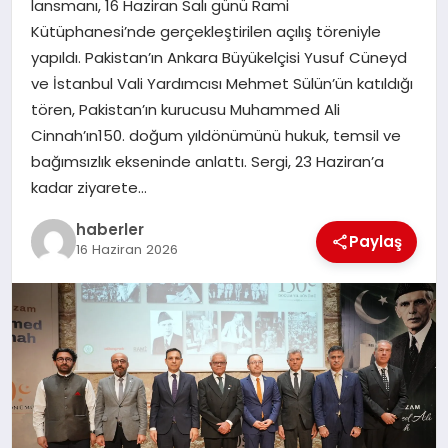
lansmanı, 16 Haziran Salı günü Rami
MAGAZIN
Kütüphanesi’nde gerçekleştirilen açılış töreniyle
yapıldı. Pakistan’ın Ankara Büyükelçisi Yusuf Cüneyd
EĞITIM
ve İstanbul Vali Yardımcısı Mehmet Sülün’ün katıldığı
tören, Pakistan’ın kurucusu Muhammed Ali
Cinnah’ın150. doğum yıldönümünü hukuk, temsil ve
bağımsızlık ekseninde anlattı. Sergi, 23 Haziran’a
kadar ziyarete…
haberler
Paylaş
16 Haziran 2026