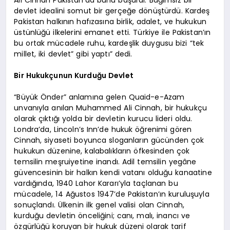
devlet idealini somut bir gerçeğe dönüştürdü. Kardeş
Pakistan halkının hafızasına birlik, adalet, ve hukukun
üstünlüğü ilkelerini emanet etti. Türkiye ile Pakistan’ın
bu ortak mücadele ruhu, kardeşlik duygusu bizi “tek
millet, iki devlet” gibi yaptı” dedi.
Bir Hukukçunun Kurduğu Devlet
“Büyük Önder” anlamına gelen Quaid-e-Azam
unvanıyla anılan Muhammed Ali Cinnah, bir hukukçu
olarak çıktığı yolda bir devletin kurucu lideri oldu.
Londra’da, Lincoln’s Inn’de hukuk öğrenimi gören
Cinnah, siyaseti boyunca sloganların gücünden çok
hukukun düzenine, kalabalıkların öfkesinden çok
temsilin meşruiyetine inandı. Adil temsilin yegâne
güvencesinin bir halkın kendi vatanı olduğu kanaatine
vardığında, 1940 Lahor Kararı’yla taçlanan bu
mücadele, 14 Ağustos 1947’de Pakistan’ın kuruluşuyla
sonuçlandı. Ülkenin ilk genel valisi olan Cinnah,
kurduğu devletin önceliğini; canı, malı, inancı ve
özgürlüğü koruyan bir hukuk düzeni olarak tarif