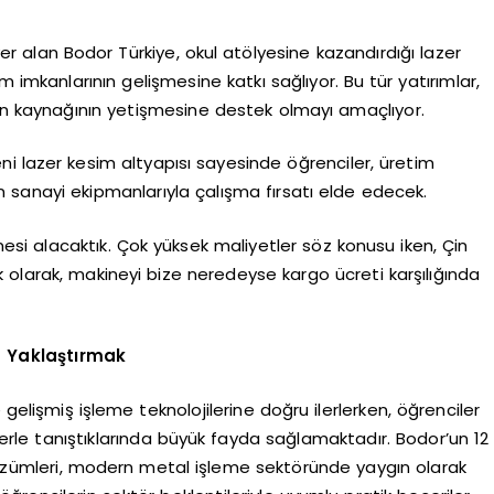
r alan Bodor Türkiye, okul atölyesine kazandırdığı lazer
 imkanlarının gelişmesine katkı sağlıyor. Bu tür yatırımlar,
san kaynağının yetişmesine destek olmayı amaçlıyor.
eni lazer kesim altyapısı sayesinde öğrenciler, üretim
 sanayi ekipmanlarıyla çalışma fırsatı elde edecek.
si alacaktık. Çok yüksek maliyetler söz konusu iken, Çin
 olarak, makineyi bize neredeyse kargo ücreti karşılığında
a Yaklaştırmak
gelişmiş işleme teknolojilerine doğru ilerlerken, öğrenciler
lerle tanıştıklarında büyük fayda sağlamaktadır. Bodor’un 12
özümleri, modern metal işleme sektöründe yaygın olarak