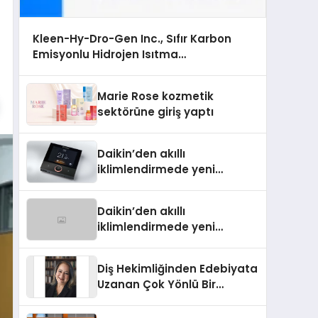
Kleen-Hy-Dro-Gen Inc., Sıfır Karbon
Emisyonlu Hidrojen Isıtma
Teknolojisinde ISO ve TSSA Düzenleyici
Onaylarını Aldı
Marie Rose kozmetik
sektörüne giriş yaptı
Daikin’den akıllı
iklimlendirmede yeni
dönem: Madoka Plus
Türkiye’de
Daikin’den akıllı
iklimlendirmede yeni
dönem: Madoka Plus
Türkiye’de
Diş Hekimliğinden Edebiyata
Uzanan Çok Yönlü Bir
Yaşam: Yeşim Şahin Yaman