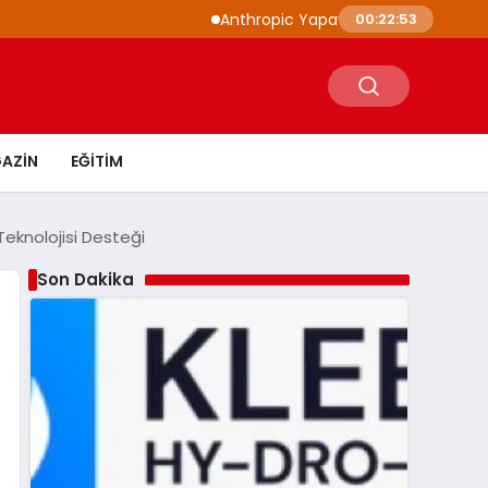
Anthropic Yapay Zeka Modelleri 3 Farklı Kur
00:22:54
AZIN
EĞITIM
Teknolojisi Desteği
Son Dakika