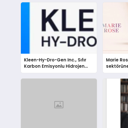
Kleen-Hy-Dro-Gen Inc., Sıfır
Marie Ro
Karbon Emisyonlu Hidrojen
sektörüne
Isıtma Teknolojisinde ISO ve
TSSA Düzenleyici Onaylarını
Aldı