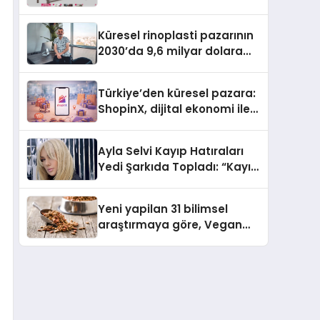
İle Yükseliyor
Küresel rinoplasti pazarının
2030’da 9,6 milyar dolara
ulaşması bekleniyor
Türkiye’den küresel pazara:
ShopinX, dijital ekonomi ile
gerçek dünya alışverişini bir
araya getirmeyi hedefliyor
Ayla Selvi Kayıp Hatıraları
Yedi Şarkıda Topladı: “Kayıp
Kasetler 1” 31 Temmuz’da
Çıktı
Yeni yapilan 31 bilimsel
araştırmaya göre, Vegan
Köpek Maması ve Vegan
Kedi Mamasının İyi
Sindirildiğini Ortaya Koydu