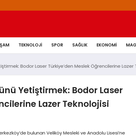
AŞAM
TEKNOLOJI
SPOR
SAĞLIK
EKONOMI
MAG
tiştirmek: Bodor Laser Türkiye’den Meslek Öğrencilerine Lazer 
cünü Yetiştirmek: Bodor Laser
cilerine Lazer Teknolojisi
Çerkezköy’de bulunan Veliköy Mesleki ve Anadolu Lisesi’ne