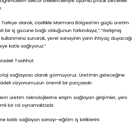
 öğrencilerin sektör beklentileriyle uyumlu pratik beceriler
.
ürkiye olarak, özellikle Marmara Bölgesi’nin güçlü üretim
 bir iş gücüne bağlı olduğunun farkındayız,”.“Gelişmiş
 kullanımına sunarak, yerel sanayinin yarın ihtiyaç duyacağı
ye katkı sağlıyoruz.”
 Vadeli Taahhüt
noloji sağlayıcısı olarak görmüyoruz. Üretimin geleceğine
 vadeli vizyonumuzun önemli bir parçasıdır.
rn üretim teknolojilerine erişim sağlayan girişimler, yeni
emli bir rol oynamaktadır.
e katkı sağlayan sanayi–eğitim iş birliklerini