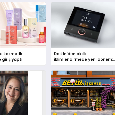
se kozmetik
Daikin’den akıllı
 giriş yaptı
iklimlendirmede yeni dönem:
Madoka Plus Türkiye’de