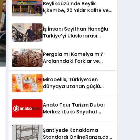
Beylikdüzü’nde Beylik
İşkembe, 20 Yıldır Kalite ve
Lezzetin Değişmeyen Adresi
İş İnsanı Seyithan Hanoğlu
Türkiye’yi Uluslararası
Arenada Tanıtmayı
Hedefliyor
Pergola mı Kamelya mı?
Aralarındaki Farklar ve
Doğru Seçim Rehberi
Mirabellix, Türkiye’den
dünyaya uzanan güçlü
büyümesini sürdürüyor
Anato Tour Turizm Dubai
Merkezli Lüks Seyahat
Hizmetleriyle Küresel
Turizmde Öne Çıkıyor
Şantiyede Konaklama
Standardı OnlineRanza.com