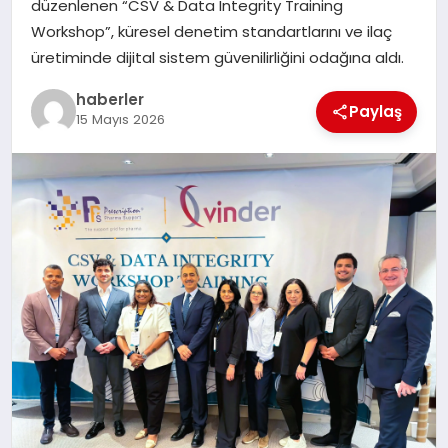
düzenlenen “CSV & Data Integrity Training
MAGAZIN
Workshop”, küresel denetim standartlarını ve ilaç
üretiminde dijital sistem güvenilirliğini odağına aldı.
EĞITIM
haberler
Paylaş
15 Mayıs 2026