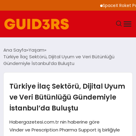
SpaceX Roket Parçası 
GÜNDEM
Ana Sayfa
Yaşam
Türkiye İlaç Sektörü, Dijital Uyum ve Veri Bütünlüğü
YAŞAM
Gündemiyle İstanbul’da Buluştu
TEKNOLOJI
Türkiye İlaç Sektörü, Dijital Uyum
SPOR
ve Veri Bütünlüğü Gündemiyle
İstanbul’da Buluştu
SAĞLIK
Habergazetesi.com.tr nin haberine göre
EKONOMI
Vinder ve Prescription Pharma Support iş birliğiyle