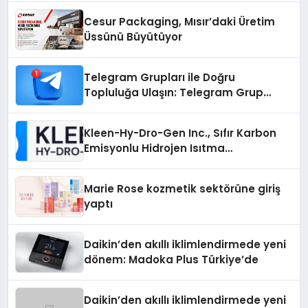
Cesur Packaging, Mısır’daki Üretim
Üssünü Büyütüyor
Telegram Grupları ile Doğru
Topluluğa Ulaşın: Telegram Grup
Arayanların İşini Kolaylaştıran Çözüm
Kleen-Hy-Dro-Gen Inc., Sıfır Karbon
Emisyonlu Hidrojen Isıtma
Teknolojisinde ISO ve TSSA
Düzenleyici Onaylarını Aldı
Marie Rose kozmetik sektörüne giriş
yaptı
Daikin’den akıllı iklimlendirmede yeni
dönem: Madoka Plus Türkiye’de
Daikin’den akıllı iklimlendirmede yeni