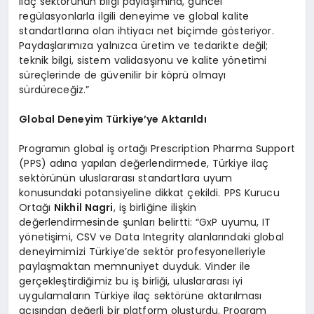
ilaç sektörünün bilgi paylaşımına, güncel
regülasyonlarla ilgili deneyime ve global kalite
standartlarına olan ihtiyacı net biçimde gösteriyor.
Paydaşlarımıza yalnızca üretim ve tedarikte değil;
teknik bilgi, sistem validasyonu ve kalite yönetimi
süreçlerinde de güvenilir bir köprü olmayı
sürdüreceğiz.”
Global Deneyim Türkiye’ye Aktarıldı
Programın global iş ortağı Prescription Pharma Support
(PPS) adına yapılan değerlendirmede, Türkiye ilaç
sektörünün uluslararası standartlara uyum
konusundaki potansiyeline dikkat çekildi. PPS Kurucu
Ortağı
Nikhil Nagri
, iş birliğine ilişkin
değerlendirmesinde şunları belirtti: “GxP uyumu, IT
yönetişimi, CSV ve Data Integrity alanlarındaki global
deneyimimizi Türkiye’de sektör profesyonelleriyle
paylaşmaktan memnuniyet duyduk. Vinder ile
gerçekleştirdiğimiz bu iş birliği, uluslararası iyi
uygulamaların Türkiye ilaç sektörüne aktarılması
açısından değerli bir platform oluşturdu. Program