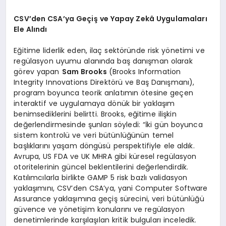
CSV’den CSA’ya Geçiş ve Yapay Zekâ Uygulamaları
Ele Alındı
Eğitime liderlik eden, ilaç sektöründe risk yönetimi ve
regülasyon uyumu alanında baş danışman olarak
görev yapan
Sam Brooks
(Brooks Information
Integrity Innovations Direktörü ve Baş Danışmanı),
program boyunca teorik anlatımın ötesine geçen
interaktif ve uygulamaya dönük bir yaklaşım
benimsediklerini belirtti. Brooks, eğitime ilişkin
değerlendirmesinde şunları söyledi: “İki gün boyunca
sistem kontrolü ve veri bütünlüğünün temel
başlıklarını yaşam döngüsü perspektifiyle ele aldık.
Avrupa, US FDA ve UK MHRA gibi küresel regülasyon
otoritelerinin güncel beklentilerini değerlendirdik.
Katılımcılarla birlikte GAMP 5 risk bazlı validasyon
yaklaşımını, CSV’den CSA’ya, yani Computer Software
Assurance yaklaşımına geçiş sürecini, veri bütünlüğü
güvence ve yönetişim konularını ve regülasyon
denetimlerinde karşılaşılan kritik bulguları inceledik.