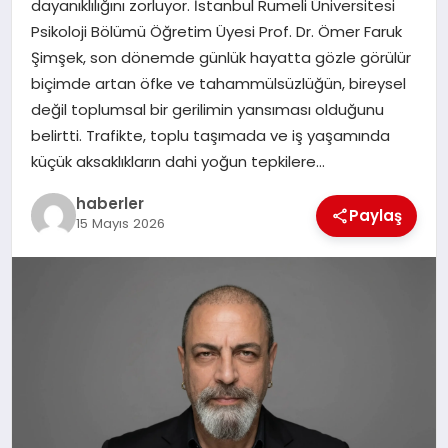
dayanıklılığını zorluyor. İstanbul Rumeli Üniversitesi
MAGAZIN
Psikoloji Bölümü Öğretim Üyesi Prof. Dr. Ömer Faruk
Şimşek, son dönemde günlük hayatta gözle görülür
EĞITIM
biçimde artan öfke ve tahammülsüzlüğün, bireysel
değil toplumsal bir gerilimin yansıması olduğunu
belirtti. Trafikte, toplu taşımada ve iş yaşamında
küçük aksaklıkların dahi yoğun tepkilere…
haberler
Paylaş
15 Mayıs 2026