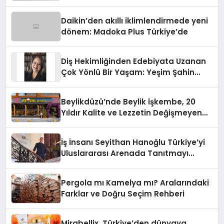
Daikin’den akıllı iklimlendirmede yeni
dönem: Madoka Plus Türkiye’de
Diş Hekimliğinden Edebiyata Uzanan
Çok Yönlü Bir Yaşam: Yeşim Şahin
Yaman
Beylikdüzü’nde Beylik İşkembe, 20
Yıldır Kalite ve Lezzetin Değişmeyen
Adresi
İş İnsanı Seyithan Hanoğlu Türkiye’yi
Uluslararası Arenada Tanıtmayı
Hedefliyor
Pergola mı Kamelya mı? Aralarındaki
Farklar ve Doğru Seçim Rehberi
Mirabellix, Türkiye’den dünyaya