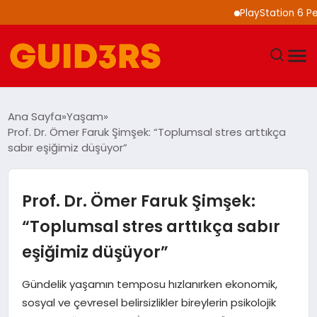
PlayStation 6 Performa
GÜNDEM
Ana Sayfa
Yaşam
Prof. Dr. Ömer Faruk Şimşek: “Toplumsal stres arttıkça
YAŞAM
sabır eşiğimiz düşüyor”
TEKNOLOJI
Prof. Dr. Ömer Faruk Şimşek:
SPOR
“Toplumsal stres arttıkça sabır
eşiğimiz düşüyor”
SAĞLIK
Gündelik yaşamın temposu hızlanırken ekonomik,
EKONOMI
sosyal ve çevresel belirsizlikler bireylerin psikolojik