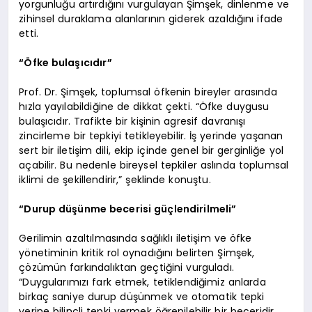
yorgunluğu artırdığını vurgulayan Şimşek, dinlenme ve
zihinsel duraklama alanlarının giderek azaldığını ifade
etti.
“Öfke bulaşıcıdır”
Prof. Dr. Şimşek, toplumsal öfkenin bireyler arasında
hızla yayılabildiğine de dikkat çekti. “Öfke duygusu
bulaşıcıdır. Trafikte bir kişinin agresif davranışı
zincirleme bir tepkiyi tetikleyebilir. İş yerinde yaşanan
sert bir iletişim dili, ekip içinde genel bir gerginliğe yol
açabilir. Bu nedenle bireysel tepkiler aslında toplumsal
iklimi de şekillendirir,” şeklinde konuştu.
“Durup düşünme becerisi güçlendirilmeli”
Gerilimin azaltılmasında sağlıklı iletişim ve öfke
yönetiminin kritik rol oynadığını belirten Şimşek,
çözümün farkındalıktan geçtiğini vurguladı.
“Duygularımızı fark etmek, tetiklendiğimiz anlarda
birkaç saniye durup düşünmek ve otomatik tepki
yerine bilinçli tepki vermek öğrenilebilir bir beceridir.