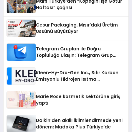
Mars Türkiye’den “Köpeğini İşe Götür
Haftası” çağrısı
Cesur Packaging, Mısır’daki Üretim
Üssünü Büyütüyor
Telegram Grupları ile Doğru
Topluluğa Ulaşın: Telegram Grup
Arayanların İşini Kolaylaştıran Çözüm
Kleen-Hy-Dro-Gen Inc., Sıfır Karbon
Emisyonlu Hidrojen Isıtma
Teknolojisinde ISO ve TSSA
Düzenleyici Onaylarını Aldı
Marie Rose kozmetik sektörüne giriş
yaptı
Daikin’den akıllı iklimlendirmede yeni
dönem: Madoka Plus Türkiye’de