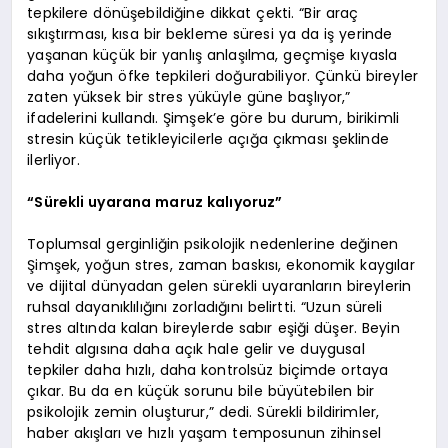
tepkilere dönüşebildiğine dikkat çekti. “Bir araç
sıkıştırması, kısa bir bekleme süresi ya da iş yerinde
yaşanan küçük bir yanlış anlaşılma, geçmişe kıyasla
daha yoğun öfke tepkileri doğurabiliyor. Çünkü bireyler
zaten yüksek bir stres yüküyle güne başlıyor,”
ifadelerini kullandı. Şimşek’e göre bu durum, birikimli
stresin küçük tetikleyicilerle açığa çıkması şeklinde
ilerliyor.
“Sürekli uyarana maruz kalıyoruz”
Toplumsal gerginliğin psikolojik nedenlerine değinen
Şimşek, yoğun stres, zaman baskısı, ekonomik kaygılar
ve dijital dünyadan gelen sürekli uyaranların bireylerin
ruhsal dayanıklılığını zorladığını belirtti. “Uzun süreli
stres altında kalan bireylerde sabır eşiği düşer. Beyin
tehdit algısına daha açık hale gelir ve duygusal
tepkiler daha hızlı, daha kontrolsüz biçimde ortaya
çıkar. Bu da en küçük sorunu bile büyütebilen bir
psikolojik zemin oluşturur,” dedi. Sürekli bildirimler,
haber akışları ve hızlı yaşam temposunun zihinsel