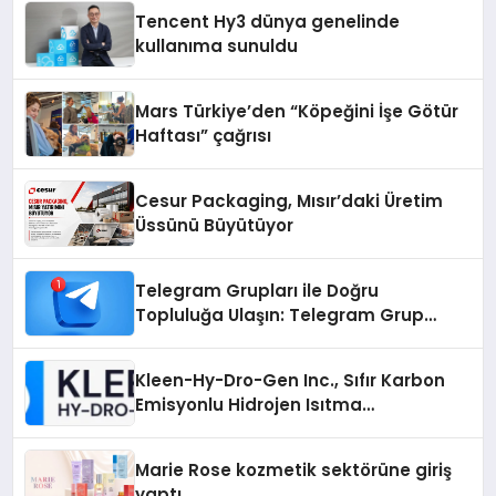
Tencent Hy3 dünya genelinde
kullanıma sunuldu
Mars Türkiye’den “Köpeğini İşe Götür
Haftası” çağrısı
Cesur Packaging, Mısır’daki Üretim
Üssünü Büyütüyor
Telegram Grupları ile Doğru
Topluluğa Ulaşın: Telegram Grup
Arayanların İşini Kolaylaştıran Çözüm
Kleen-Hy-Dro-Gen Inc., Sıfır Karbon
Emisyonlu Hidrojen Isıtma
Teknolojisinde ISO ve TSSA
Düzenleyici Onaylarını Aldı
Marie Rose kozmetik sektörüne giriş
yaptı