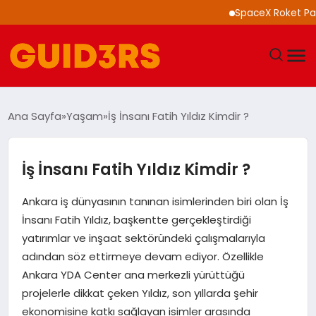
SpaceX Roket Parçası A
GÜNDEM
Ana Sayfa
Yaşam
İş İnsanı Fatih Yıldız Kimdir ?
YAŞAM
İş İnsanı Fatih Yıldız Kimdir ?
TEKNOLOJI
Ankara iş dünyasının tanınan isimlerinden biri olan İş
SPOR
İnsanı Fatih Yıldız, başkentte gerçekleştirdiği
yatırımlar ve inşaat sektöründeki çalışmalarıyla
SAĞLIK
adından söz ettirmeye devam ediyor. Özellikle
Ankara YDA Center ana merkezli yürüttüğü
EKONOMI
projelerle dikkat çeken Yıldız, son yıllarda şehir
ekonomisine katkı sağlayan isimler arasında