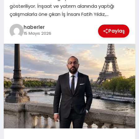
MAGAZIN
gösteriliyor. İnşaat ve yatırım alanında yaptığı
çalışmalarla öne çıkan İş İnsanı Fatih Yıldız,…
EĞITIM
haberler
Paylaş
15 Mayıs 2026