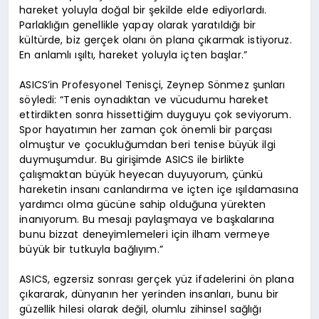
hareket yoluyla doğal bir şekilde elde ediyorlardı.
Parlaklığın genellikle yapay olarak yaratıldığı bir
kültürde, biz gerçek olanı ön plana çıkarmak istiyoruz.
En anlamlı ışıltı, hareket yoluyla içten başlar.”
ASICS’in Profesyonel Tenisçi, Zeynep Sönmez şunları
söyledi: “Tenis oynadıktan ve vücudumu hareket
ettirdikten sonra hissettiğim duyguyu çok seviyorum.
Spor hayatımın her zaman çok önemli bir parçası
olmuştur ve çocukluğumdan beri tenise büyük ilgi
duymuşumdur. Bu girişimde ASICS ile birlikte
çalışmaktan büyük heyecan duyuyorum, çünkü
hareketin insanı canlandırma ve içten içe ışıldamasına
yardımcı olma gücüne sahip olduğuna yürekten
inanıyorum. Bu mesajı paylaşmaya ve başkalarına
bunu bizzat deneyimlemeleri için ilham vermeye
büyük bir tutkuyla bağlıyım.”
ASICS, egzersiz sonrası gerçek yüz ifadelerini ön plana
çıkararak, dünyanın her yerinden insanları, bunu bir
güzellik hilesi olarak değil, olumlu zihinsel sağlığı