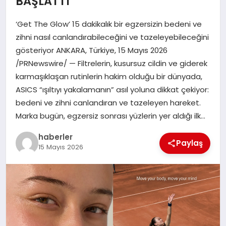
BAŞLATTI
MAGAZIN
‘Get The Glow’ 15 dakikalık bir egzersizin bedeni ve
EĞITIM
zihni nasıl canlandırabileceğini ve tazeleyebileceğini
gösteriyor ANKARA, Türkiye, 15 Mayıs 2026
/PRNewswire/ — Filtrelerin, kusursuz cildin ve giderek
karmaşıklaşan rutinlerin hakim olduğu bir dünyada,
ASICS “ışıltıyı yakalamanın” asıl yoluna dikkat çekiyor:
bedeni ve zihni canlandıran ve tazeleyen hareket.
Marka bugün, egzersiz sonrası yüzlerin yer aldığı ilk…
haberler
Paylaş
15 Mayıs 2026