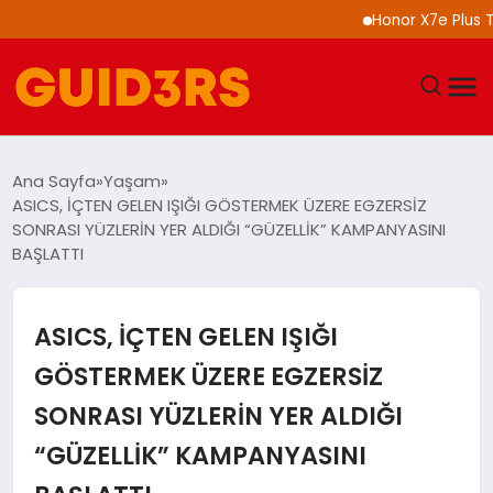
Honor X7e Plus Tanıtıl
GÜNDEM
Ana Sayfa
Yaşam
ASICS, İÇTEN GELEN IŞIĞI GÖSTERMEK ÜZERE EGZERSİZ
YAŞAM
SONRASI YÜZLERİN YER ALDIĞI “GÜZELLİK” KAMPANYASINI
BAŞLATTI
TEKNOLOJI
ASICS, İÇTEN GELEN IŞIĞI
SPOR
GÖSTERMEK ÜZERE EGZERSİZ
SAĞLIK
SONRASI YÜZLERİN YER ALDIĞI
EKONOMI
“GÜZELLİK” KAMPANYASINI