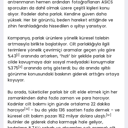
antrenmanın hemen ardından fotoğraflanan ASICS
sporcuları da dahil olmak üzere çeşitli kişileri konu
alıyor. İfadeler daha parlak. Kendine güven daha
yüksek. Her bir görüntü, beden hareket ettiğinde ve
zihin ferahladığında hissedilen o ışıltıyı yansıtıyor.
Kampanya, parlak ürünlere yönelik küresel talebin
artmasıyla birlikte başlatılıyor. Cilt parlaklığıyla ilgili
terimlere yönelik çevrimiçi aramalar geçen yıla göre
[i]
%43
oranında artarken, “hızlı” bir şekilde parlak bir
cilde kavuşmaya dair sosyal medyadaki konuşmalar
[ii]
%375
oranında artış gösterdi; bu da anında ışıltılı
görünme konusundaki baskının giderek arttığını ortaya
koyuyor.
Bu arada, tüketiciler parlak bir cilt elde etmek için her
zamankinden daha fazla zaman ve para harcıyor.
Kadınlar cilt bakımı için günde ortalama 22 dakika
[iii]
harcıyor
– bu da yılda 136 saatten fazla demek – ve
[iv]
küresel cilt bakım pazarı 162 milyar dolara ulaştı.
Rutinler de giderek daha karmaşık hale geliyor,