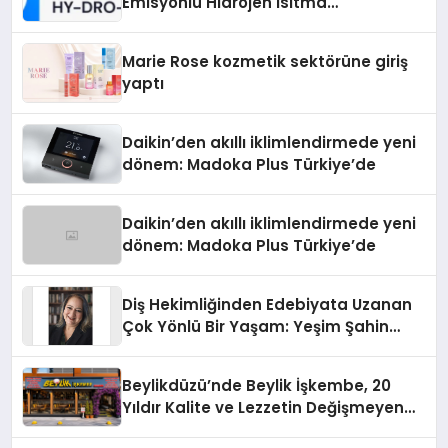
Emisyonlu Hidrojen Isıtma
Teknolojisinde ISO ve TSSA
Düzenleyici Onaylarını Aldı
Marie Rose kozmetik sektörüne giriş
yaptı
Daikin’den akıllı iklimlendirmede yeni
dönem: Madoka Plus Türkiye’de
Daikin’den akıllı iklimlendirmede yeni
dönem: Madoka Plus Türkiye’de
Diş Hekimliğinden Edebiyata Uzanan
Çok Yönlü Bir Yaşam: Yeşim Şahin
Yaman
Beylikdüzü’nde Beylik İşkembe, 20
Yıldır Kalite ve Lezzetin Değişmeyen
Adresi