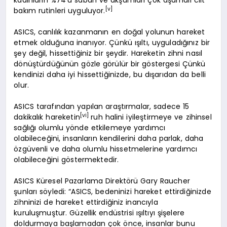
kadınların %74’ü sabah ve akşamları çok aşamalı cilt
[v]
bakım rutinleri uyguluyor.
ASICS, canlılık kazanmanın en doğal yolunun hareket
etmek olduğuna inanıyor. Çünkü ışıltı, uyguladığınız bir
şey değil, hissettiğiniz bir şeydir. Hareketin zihni nasıl
dönüştürdüğünün gözle görülür bir göstergesi Çünkü
kendinizi daha iyi hissettiğinizde, bu dışarıdan da belli
olur.
ASICS tarafından yapılan araştırmalar, sadece 15
[vi]
dakikalık hareketin
ruh halini iyileştirmeye ve zihinsel
sağlığı olumlu yönde etkilemeye yardımcı
olabileceğini, insanların kendilerini daha parlak, daha
özgüvenli ve daha olumlu hissetmelerine yardımcı
olabileceğini göstermektedir.
ASICS Küresel Pazarlama Direktörü Gary Raucher
şunları söyledi: “ASICS, bedeninizi hareket ettirdiğinizde
zihninizi de hareket ettirdiğiniz inancıyla
kuruluşmuştur. Güzellik endüstrisi ışıltıyı şişelere
doldurmaya başlamadan çok önce, insanlar bunu