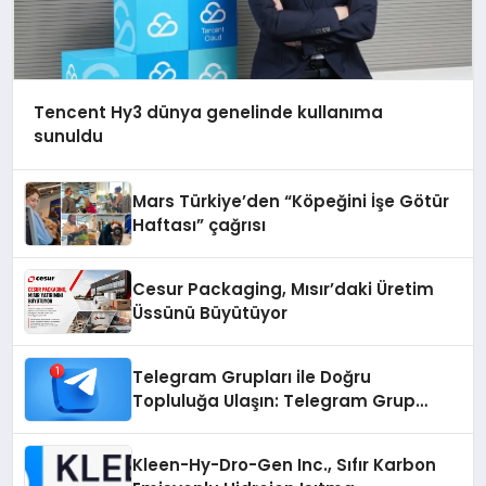
Tencent Hy3 dünya genelinde kullanıma
sunuldu
Mars Türkiye’den “Köpeğini İşe Götür
Haftası” çağrısı
Cesur Packaging, Mısır’daki Üretim
Üssünü Büyütüyor
Telegram Grupları ile Doğru
Topluluğa Ulaşın: Telegram Grup
Arayanların İşini Kolaylaştıran Çözüm
Kleen-Hy-Dro-Gen Inc., Sıfır Karbon