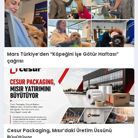
Mars Türkiye’den “Köpeğini İşe Götür Haftası”
çağrısı
Cesur Packaging, Mısır’daki Üretim Üssünü
Büyütüyor