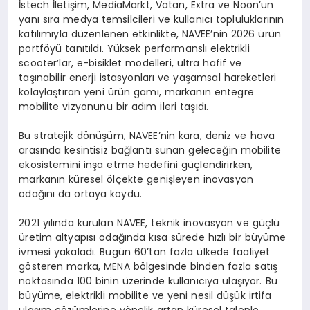
İstech İletişim, MediaMarkt, Vatan, Extra ve Noon’un
yanı sıra medya temsilcileri ve kullanıcı topluluklarının
katılımıyla düzenlenen etkinlikte, NAVEE’nin 2026 ürün
portföyü tanıtıldı. Yüksek performanslı elektrikli
scooter’lar, e-bisiklet modelleri, ultra hafif ve
taşınabilir enerji istasyonları ve yaşamsal hareketleri
kolaylaştıran yeni ürün gamı, markanın entegre
mobilite vizyonunu bir adım ileri taşıdı.
Bu stratejik dönüşüm, NAVEE’nin kara, deniz ve hava
arasında kesintisiz bağlantı sunan geleceğin mobilite
ekosistemini inşa etme hedefini güçlendirirken,
markanın küresel ölçekte genişleyen inovasyon
odağını da ortaya koydu.
2021 yılında kurulan NAVEE, teknik inovasyon ve güçlü
üretim altyapısı odağında kısa sürede hızlı bir büyüme
ivmesi yakaladı. Bugün 60’tan fazla ülkede faaliyet
gösteren marka, MENA bölgesinde binden fazla satış
noktasında 100 binin üzerinde kullanıcıya ulaşıyor. Bu
büyüme, elektrikli mobilite ve yeni nesil düşük irtifa