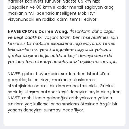
hareket kabiliyeti sunuyor. Saatte 85 km hıza
ulaşabilen ve 80 km’ye kadar menzil sağlayan araç,
markanın “All-Scenario Intelligent Mobility”
vizyonundaki en radikal adımı temsil ediyor.
NAVEE CPO
’
su
Darren Wang
,
“
İnsanların daha
ö
zgür
ve keşif odaklı bir yaşam tarzını benimseyebilmesi için
kesintisiz bir mobilite ekosistemi inşa ediyoruz. Temel
teknolojilerimizi yeni kategorilere taşıyarak yalnızca
günlük ulaşımı değil, outdoor keşif deneyimlerini de
yeniden tanımlamayı hedefliyoruz” açıklamasını yaptı.
NAVEE, global büyümesini sürdürürken İstanbul’da
gerçekleştirilen zirve, markanın uluslararası
stratejisinde önemli bir dönüm noktası oldu. Günlük
şehir içi ulaşımı outdoor keşif deneyimleriyle birleştiren
NAVEE, mobilitenin geleceğini artık yalnızca yollarla
sınırlamıyor; kullanıcılarına sınırların ötesinde özgür bir
yaşam deneyimi sunmayı hedefliyor.