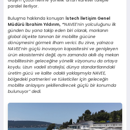
ulaşım çözümlerine yönelik artan küresel taleple
paralel ilerliyor.
Buluşma hakkında konuşan
İstech İletişim Genel
Müdürü İbrahim Yıldırım,
“
NAVEE
’
nin yolculuğunu ilk
günden bu yana takip eden biri olarak, markanın
global
ö
lçekte tanınan bir mobilite gücü
ne
d
ö
nüşmesini g
ö
rmek ilham verici. Bu zirve, yalnı
zca
NAVEE
’
nin güçlü inovasyon kapasitesini ve genişleyen
ürün ekosistemini değil, aynı zamanda akıllı dış mekan
mobilitesinin geleceğine y
ö
nelik vizyonunu da ortaya
koydu. Uzun vadeli stratejisi, dünya standartlarındaki
üretim gücü ve kalite odaklı yaklaşımıyla NAVEE,
b
ö
lgedeki partnerleri ve tüketiciler için geleceğin
mobilite anlayışını şekillendirecek güçlü bir konumda
bulunuyor” dedi.