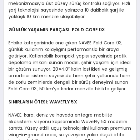
mekanizmasıyla üst düzey sürüş kontrolü sağlıyor. Hızlı
şarj teknolojisi sayesinde yalnızca 10 dakikalık şarj ile
yaklaşık 10 km menzile ulaşabiliyor.
G
Ü
NL
Ü
K YAŞAMIN PARÇ
ASI: FOLD CORE 03
E-bike kategorisinde öne çıkan NAVEE Fold Core 03,
günlük kullanım kolaylığını performansla bir araya
getiriyor. Katlanabilir kompakt yapısı sayesinde pratik
depolama imkanı sunan model, şehir yaşamı için ideal
bir çözüm sunuyor. 20×4.0” kalın lastikleri ve gelişmiş
amortisör sistemi sayesinde hem şehir yollarında hem
de zorlu zeminlerde dengeli bir sürüş deneyimi sunan
Fold Core 03, 50 km’ye kadar menzille birlikte geliyor.
SINIRLARIN ÖTESI: WAVEFLY 5X
NAVEE, kara, deniz ve havada entegre mobilite
ekosistemi vizyonu kapsamında WaveFly 5X modelini
tanıttı. Yüzey etkili uçuş teknolojisini kullanan premium
wing-in-ground aracı, su yüzeyine yakın düşük irtifa