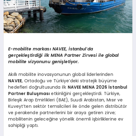
E-mobilite markası
NAVEE,
İstanbul
’
da
gerçekleştirdiği ilk MENA Partner Zirvesi ile global
m
obilite
vizyonunu genişletiyor.
Akıllı mobilite inovasyonunun global liderlerinden
NAVEE
, Ortadoğu ve Türkiye’deki stratejik büyüme
hedefleri doğrultusunda ilk
NAVEE MENA 2026 İstanbul
Partner Buluş
mas
ı
etkinliğini gerçekleştirdi. Türkiye,
Birleşik Arap Emirlikleri (BAE), Suudi Arabistan, Mısır ve
Kuveyt’ten sektör temsilcileri ile önde gelen distribütör
ve perakende partnerlerini bir araya getiren zirve;
mobilitenin geleceğine yönelik önemli işbirliklerine ev
sahipliği yaptı.