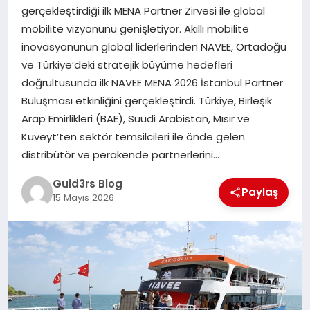
MAGAZIN
gerçekleştirdiği ilk MENA Partner Zirvesi ile global
mobilite vizyonunu genişletiyor. Akıllı mobilite
EĞITIM
inovasyonunun global liderlerinden NAVEE, Ortadoğu
ve Türkiye’deki stratejik büyüme hedefleri
doğrultusunda ilk NAVEE MENA 2026 İstanbul Partner
Buluşması etkinliğini gerçekleştirdi. Türkiye, Birleşik
Arap Emirlikleri (BAE), Suudi Arabistan, Mısır ve
Kuveyt’ten sektör temsilcileri ile önde gelen
distribütör ve perakende partnerlerini…
Guid3rs Blog
Paylaş
15 Mayıs 2026