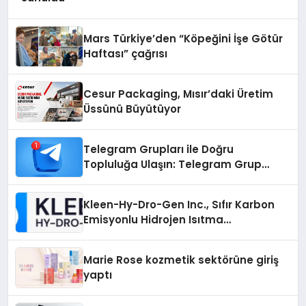
Mars Türkiye’den “Köpeğini İşe Götür
Haftası” çağrısı
Cesur Packaging, Mısır’daki Üretim
Üssünü Büyütüyor
Telegram Grupları ile Doğru
Topluluğa Ulaşın: Telegram Grup
Arayanların İşini Kolaylaştıran Çözüm
Kleen-Hy-Dro-Gen Inc., Sıfır Karbon
Emisyonlu Hidrojen Isıtma
Teknolojisinde ISO ve TSSA
Düzenleyici Onaylarını Aldı
Marie Rose kozmetik sektörüne giriş
yaptı