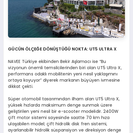
G
Ü
C
ÜN
ÖLÇEĞE DÖNÜŞTÜĞÜ NOKTA: UT5 ULTRA X
NAVEE Türkiye ekibinden Bekir Aşlamacı ise “Bu
vizyonun önemli temsilcilerinden biri olan UT5 Ultra X,
performans odaklı mobilitenin yeni nesil yaklaşımını
ortaya koyuyor” diyerek markanın büyüyen ivmesine
dikkat çekti.
Süper otomobil tasarımından ilham alan UT5 Ultra X,
yüksek hızlarda maksimum denge sunmak üzere
geliştirilen yeni nesil bir e-scooter modelidir. 2400W
çift motor sistemi sayesinde saatte 70 km hıza
ulaşabilen model; çift hidrolik disk fren sistemi,
ayarlanabilir hidrolik süspansiyon ve direksiyon denge