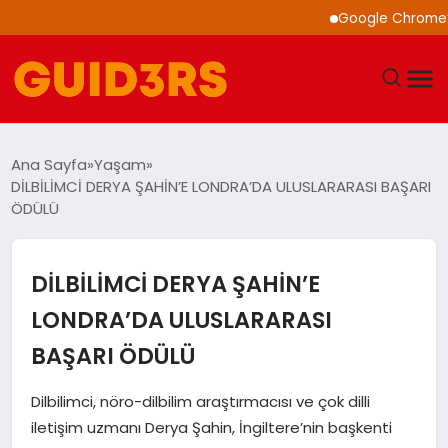
Google Chrome’a Yapa
GÜNDEM
Ana Sayfa
Yaşam
DİLBİLİMCİ DERYA ŞAHİN’E LONDRA’DA ULUSLARARASI BAŞARI
YAŞAM
ÖDÜLÜ
TEKNOLOJI
DİLBİLİMCİ DERYA ŞAHİN’E
SPOR
LONDRA’DA ULUSLARARASI
BAŞARI ÖDÜLÜ
SAĞLIK
Dilbilimci, nöro-dilbilim araştırmacısı ve çok dilli
EKONOMI
iletişim uzmanı Derya Şahin, İngiltere’nin başkenti