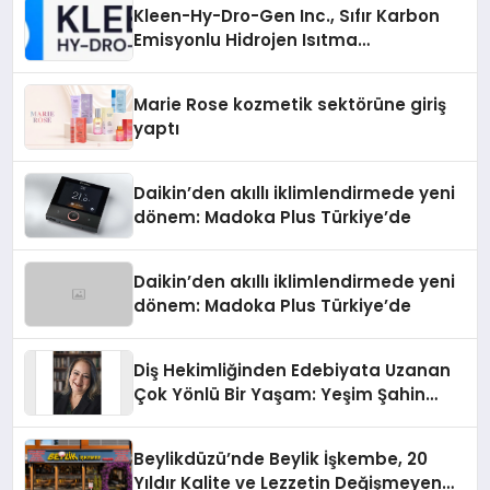
Kleen-Hy-Dro-Gen Inc., Sıfır Karbon
Emisyonlu Hidrojen Isıtma
Teknolojisinde ISO ve TSSA
Düzenleyici Onaylarını Aldı
Marie Rose kozmetik sektörüne giriş
yaptı
Daikin’den akıllı iklimlendirmede yeni
dönem: Madoka Plus Türkiye’de
Daikin’den akıllı iklimlendirmede yeni
dönem: Madoka Plus Türkiye’de
Diş Hekimliğinden Edebiyata Uzanan
Çok Yönlü Bir Yaşam: Yeşim Şahin
Yaman
Beylikdüzü’nde Beylik İşkembe, 20
Yıldır Kalite ve Lezzetin Değişmeyen