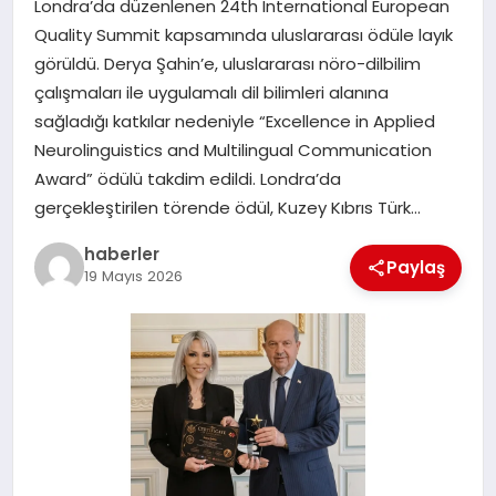
Londra’da düzenlenen 24th International European
MAGAZIN
Quality Summit kapsamında uluslararası ödüle layık
görüldü. Derya Şahin’e, uluslararası nöro-dilbilim
EĞITIM
çalışmaları ile uygulamalı dil bilimleri alanına
sağladığı katkılar nedeniyle “Excellence in Applied
Neurolinguistics and Multilingual Communication
Award” ödülü takdim edildi. Londra’da
gerçekleştirilen törende ödül, Kuzey Kıbrıs Türk…
haberler
Paylaş
19 Mayıs 2026