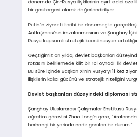
dönemde Çin-Rusya ilişkilerinin ayırt edici özell
bir göstergesi olarak değerlendiriliyor.
Putin’in ziyareti tarihî bir dönemeçte gerçekleşi
Antlaşması’nın imzalanmasının ve Şanghay İşbir
Rusya kapsamlı stratejik koordinasyon ortaklığı
Geçtiğimiz on yılda, devlet başkanları düzeyindek
rotasını belirlemede kilit bir rol oynadı. İki devl
Bu süre içinde Başkan Xi’nin Rusya’yı 11 kez ziya
ilişkilerin kalıcı gücünü ve stratejik niteliğini vurg
Devlet başkanları düzeyindeki diplomasi str
Şanghay Uluslararası Çalışmalar Enstitüsü Rusy
öğretim görevlisi Zhao Long’a göre, “Aralarındak
herhangi bir yerinde nadir görülen bir durum.”