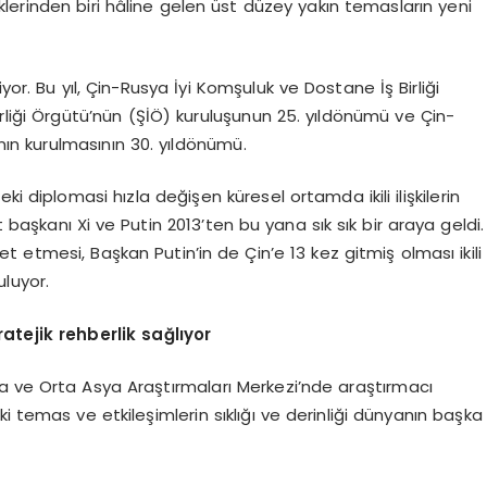
iklerinden biri hâline gelen üst düzey yakın temasların yeni
yor. Bu yıl, Çin-Rusya İyi Komşuluk ve Dostane İş Birliği
liği Örgütü’nün (ŞİÖ) kuruluşunun 25. yıldönümü ve Çin-
nın kurulmasının 30. yıldönümü.
i diplomasi hızla değişen küresel ortamda ikili ilişkilerin
et başkanı Xi ve Putin 2013’ten bu yana sık sık bir araya geldi.
ret etmesi, Başkan Putin’in de Çin’e 13 kez gitmiş olması ikili
uluyor.
atejik rehberlik sağlıyor
a ve Orta Asya Araştırmaları Merkezi’nde araştırmacı
i temas ve etkileşimlerin sıklığı ve derinliği dünyanın başka