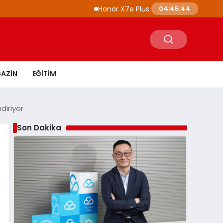
Honor X7e Plus Tanıtıldı 8100 mAh Batarya v
04:45:45
AZIN
EĞITIM
diriyor
Son Dakika