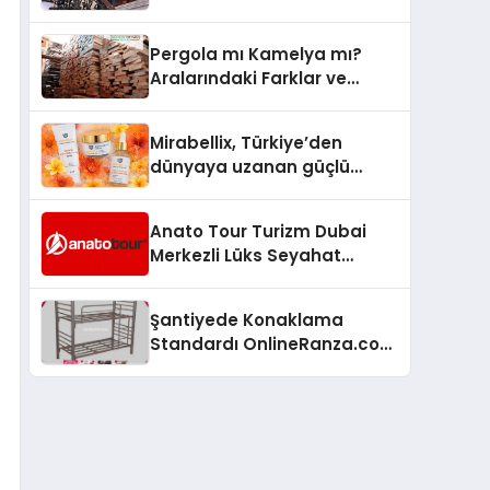
Arenada Tanıtmayı
Hedefliyor
Pergola mı Kamelya mı?
Aralarındaki Farklar ve
Doğru Seçim Rehberi
Mirabellix, Türkiye’den
dünyaya uzanan güçlü
büyümesini sürdürüyor
Anato Tour Turizm Dubai
Merkezli Lüks Seyahat
Hizmetleriyle Küresel
Turizmde Öne Çıkıyor
Şantiyede Konaklama
Standardı OnlineRanza.com
İle Yükseliyor