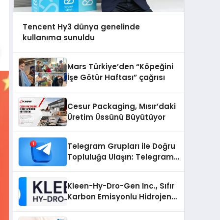
Tencent Hy3 dünya genelinde
kullanıma sunuldu
Mars Türkiye’den “Köpeğini
İşe Götür Haftası” çağrısı
Cesur Packaging, Mısır’daki
Üretim Üssünü Büyütüyor
Telegram Grupları ile Doğru
Topluluğa Ulaşın: Telegram
Grup Arayanların İşini
Kolaylaştıran Çözüm
Kleen-Hy-Dro-Gen Inc., Sıfır
Karbon Emisyonlu Hidrojen
Isıtma Teknolojisinde ISO ve
TSSA Düzenleyici Onaylarını