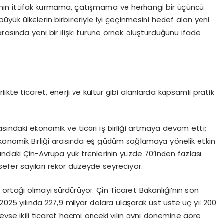
nın ittifak kurmama, çatışmama ve herhangi bir üçüncü
ük ülkelerin birbirleriyle iyi geçinmesini hedef alan yeni
arasında yeni bir ilişki türüne örnek oluşturduğunu ifade
birlikte ticaret, enerji ve kültür gibi alanlarda kapsamlı pratik
 arasındaki ekonomik ve ticari iş birliği artmaya devam etti;
a Ekonomik Birliği arasında eş güdüm sağlamaya yönelik etkin
ındaki Çin-Avrupa yük trenlerinin yüzde 70’inden fazlası
efer sayıları rekor düzeyde seyrediyor.
t ortağı olmayı sürdürüyor. Çin Ticaret Bakanlığı’nın son
 2025 yılında 227,9 milyar dolara ulaşarak üst üste üç yıl 200
ndeyse ikili ticaret hacmi önceki yılın aynı dönemine göre