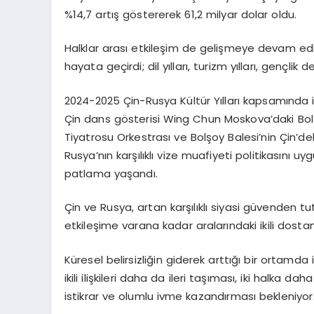
%14,7 artış göstererek 61,2 milyar dolar oldu.
Halklar arası etkileşim de gelişmeye devam ediyor
hayata geçirdi; dil yılları, turizm yılları, gençlik d
2024-2025 Çin-Rusya Kültür Yılları kapsamında iki 
Çin dans gösterisi Wing Chun Moskova’daki Bol
Tiyatrosu Orkestrası ve Bolşoy Balesi’nin Çin’deki
Rusya’nın karşılıklı vize muafiyeti politikasını
patlama yaşandı.
Çin ve Rusya, artan karşılıklı siyasi güvenden tu
etkileşime varana kadar aralarındaki ikili dosta
Küresel belirsizliğin giderek arttığı bir ortamd
ikili ilişkileri daha da ileri taşıması, iki halk
istikrar ve olumlu ivme kazandırması bekleniyor