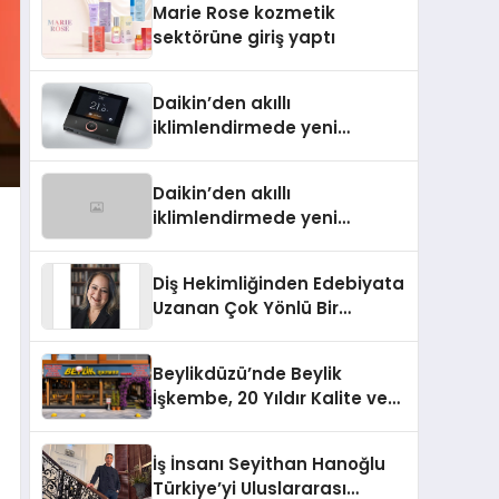
Marie Rose kozmetik
Aldı
sektörüne giriş yaptı
Daikin’den akıllı
iklimlendirmede yeni
dönem: Madoka Plus
Türkiye’de
Daikin’den akıllı
iklimlendirmede yeni
dönem: Madoka Plus
Türkiye’de
Diş Hekimliğinden Edebiyata
Uzanan Çok Yönlü Bir
Yaşam: Yeşim Şahin Yaman
Beylikdüzü’nde Beylik
İşkembe, 20 Yıldır Kalite ve
Lezzetin Değişmeyen Adresi
İş İnsanı Seyithan Hanoğlu
Türkiye’yi Uluslararası