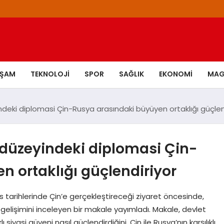
AŞAM
TEKNOLOJI
SPOR
SAĞLIK
EKONOMI
MAG
deki diplomasi Çin-Rusya arasındaki büyüyen ortaklığı güçlen
 düzeyindeki diplomasi Çin-
 ortaklığı güçlendiriyor
s tarihlerinde Çin’e gerçekleştireceği ziyaret öncesinde,
 gelişimini inceleyen bir makale yayımladı. Makale, devlet
ı siyasi güveni nasıl güçlendirdiğini, Çin ile Rusya’nın karşılıklı