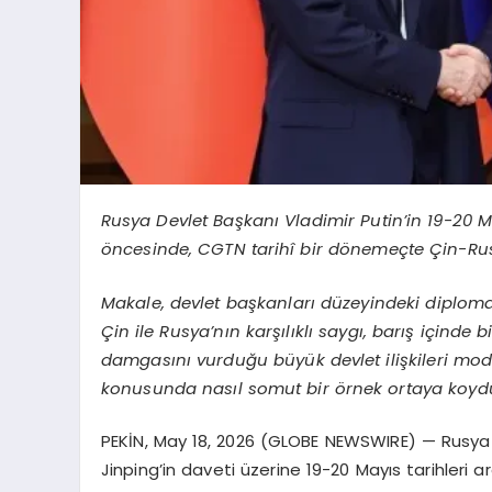
Rusya Devlet Başkanı Vladimir Putin’in 19-20 Ma
öncesinde, CGTN tarihî bir dönemeçte Çin-Rusya
Makale, devlet başkanları düzeyindeki diplomatik
Çin ile Rusya’nın karşılıklı saygı, barış içind
damgasını vurduğu büyük devlet ilişkileri modeli
konusunda nasıl somut bir örnek ortaya koyd
PEKİN, May 18, 2026 (GLOBE NEWSWIRE) — Rusya D
Jinping’in daveti üzerine 19-20 Mayıs tarihleri 