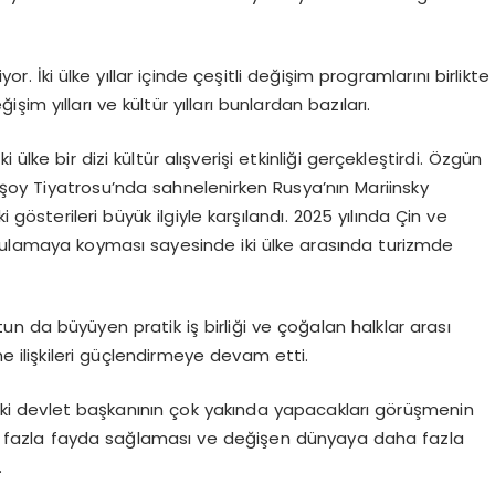
. İki ülke yıllar içinde çeşitli değişim programlarını birlikte
eğişim yılları ve kültür yılları bunlardan bazıları.
ülke bir dizi kültür alışverişi etkinliği gerçekleştirdi. Özgün
şoy Tiyatrosu’nda sahnelenirken Rusya’nın Mariinsky
 gösterileri büyük ilgiyle karşılandı. 2025 yılında Çin ve
 uygulamaya koyması sayesinde iki ülke arasında turizmde
tun da büyüyen pratik iş birliği ve çoğalan halklar arası
ne ilişkileri güçlendirmeye devam etti.
a iki devlet başkanının çok yakında yapacakları görüşmenin
a daha fazla fayda sağlaması ve değişen dünyaya daha fazla
.