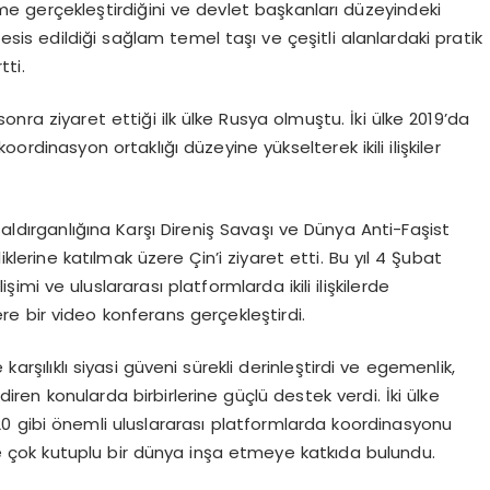
şme gerçekleştirdiğini ve devlet başkanları düzeyindeki
esis edildiği sağlam temel taşı ve çeşitli alanlardaki pratik
tti.
onra ziyaret ettiği ilk ülke Rusya olmuştu. İki ülke 2019’da
 koordinasyon ortaklığı düzeyine yükselterek ikili ilişkiler
Saldırganlığına Karşı Direniş Savaşı ve Dünya Anti-Faşist
lerine katılmak üzere Çin’i ziyaret etti. Bu yıl 4 Şubat
lişimi ve uluslararası platformlarda ikili ilişkilerde
e bir video konferans gerçekleştirdi.
karşılıklı siyasi güveni sürekli derinleştirdi ve egemenlik,
ndiren konularda birbirlerine güçlü destek verdi. İki ülke
G20 gibi önemli uluslararası platformlarda koordinasyonu
ı ve çok kutuplu bir dünya inşa etmeye katkıda bulundu.