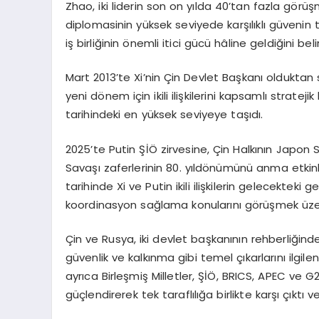
Zhao, iki liderin son on yılda 40’tan fazla görü
diplomasinin yüksek seviyede karşılıklı güvenin t
iş birliğinin önemli itici gücü hâline geldiğini belir
Mart 2013’te Xi’nin Çin Devlet Başkanı olduktan s
yeni dönem için ikili ilişkilerini kapsamlı stratejik
tarihindeki en yüksek seviyeye taşıdı.
2025’te Putin ŞİÖ zirvesine, Çin Halkının Japon 
Savaşı zaferlerinin 80. yıldönümünü anma etkinlik
tarihinde Xi ve Putin ikili ilişkilerin gelecekteki ge
koordinasyon sağlama konularını görüşmek üzer
Çin ve Rusya, iki devlet başkanının rehberliğinde 
güvenlik ve kalkınma gibi temel çıkarlarını ilgile
ayrıca Birleşmiş Milletler, ŞİÖ, BRICS, APEC ve 
güçlendirerek tek taraflılığa birlikte karşı çıkt