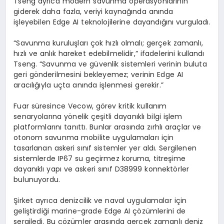
Tseng
ayrıca modern savunma operasyonlarının
giderek daha fazla, veriyi kaynağında anında
işleyebilen
Edge
AI teknolojilerine dayandığını vurguladı.
“Savunma kuruluşları çok hızlı olmalı; gerçek zamanlı,
hızlı ve anlık hareket edebilmelidir,” ifadelerini kullandı
Tseng
. “Savunma ve güvenlik sistemleri verinin buluta
geri gönderilmesini bekleyemez; verinin
Edge
AI
aracılığıyla uçta anında işlenmesi gerekir.”
Fuar süresince
Vecow
, görev kritik kullanım
senaryolarına yönelik çeşitli dayanıklı bilgi işlem
platformlarını tanıttı. Bunlar arasında zırhlı araçlar ve
otonom savunma mobilite uygulamaları için
tasarlanan askeri sınıf sistemler yer aldı. Sergilenen
sistemlerde IP67
su geçirmez koruma, titreşime
dayanıklı yapı ve askeri sınıf D38999 konnektörler
bulunuyordu.
Şirket ayrıca denizcilik ve naval uygulamalar için
geliştirdiği marine-
grade
Edge
AI çözümlerini de
sergiledi. Bu çözümler arasında gerçek zamanlı deniz