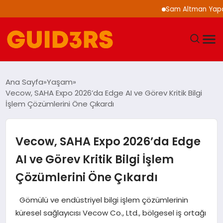
Sam Altman Yapay Zeka
GÜNDEM
Ana Sayfa
Yaşam
Vecow, SAHA Expo 2026’da Edge AI ve Görev Kritik Bilgi
YAŞAM
İşlem Çözümlerini Öne Çıkardı
TEKNOLOJI
Vecow, SAHA Expo 2026’da Edge
SPOR
AI ve Görev Kritik Bilgi İşlem
Çözümlerini Öne Çıkardı
SAĞLIK
Gömülü ve endüstriyel bilgi işlem çözümlerinin
EKONOMI
küresel sağlayıcısı Vecow Co., Ltd., bölgesel iş ortağı