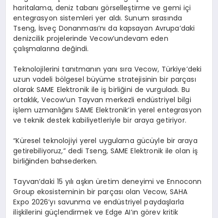
haritalama, deniz tabanı görselleştirme ve gemi içi
entegrasyon sistemleri yer aldı. Sunum sırasında
Tseng
, İsveç Donanması’nı da kapsayan Avrupa’daki
denizcilik projelerinde
Vecow’un
devam eden
çalışmalarına değindi.
Teknolojilerini tanıtmanın yanı sıra
Vecow
, Türkiye’deki
uzun vadeli bölgesel büyüme stratejisinin bir parçası
olarak SAME Elektronik ile iş birliğini de vurguladı. Bu
ortaklık,
Vecow’un
Tayvan merkezli endüstriyel bilgi
işlem uzmanlığını SAME Elektronik’in yerel entegrasyon
ve teknik destek kabiliyetleriyle bir araya getiriyor.
“Küresel teknolojiyi yerel uygulama gücüyle bir araya
getirebiliyoruz,” dedi
Tseng
, SAME Elektronik ile olan iş
birliğinden bahsederken.
Tayvan’daki 15 yılı aşkın üretim deneyimi ve
Ennoconn
Group
ekosisteminin bir parçası olan
Vecow
, SAHA
Expo 2026’yı savunma ve endüstriyel paydaşlarla
ilişkilerini güçlendirmek ve
Edge
AI’ın
görev kritik