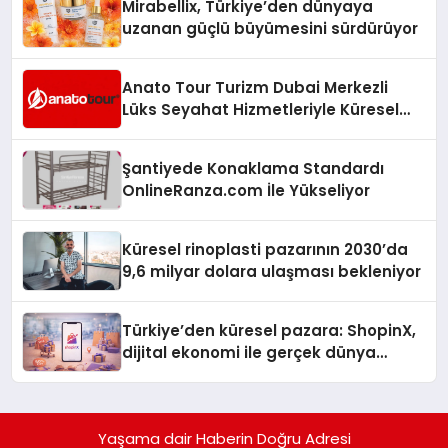
Mirabellix, Türkiye’den dünyaya
uzanan güçlü büyümesini sürdürüyor
Anato Tour Turizm Dubai Merkezli
Lüks Seyahat Hizmetleriyle Küresel
Turizmde Öne Çıkıyor
Şantiyede Konaklama Standardı
OnlineRanza.com İle Yükseliyor
Küresel rinoplasti pazarının 2030’da
9,6 milyar dolara ulaşması bekleniyor
Türkiye’den küresel pazara: ShopinX,
dijital ekonomi ile gerçek dünya
alışverişini bir araya getirmeyi
hedefliyor
Yaşama dair Haberin Doğru Adresi