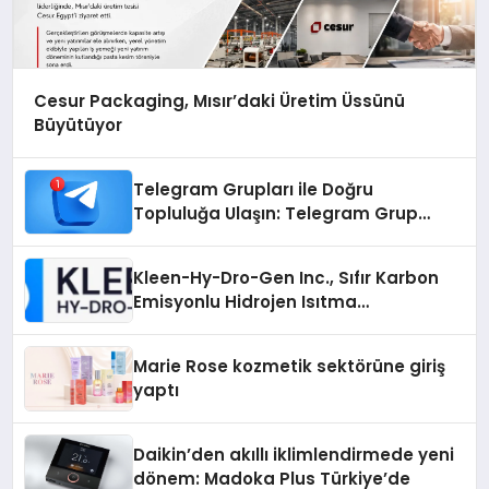
Cesur Packaging, Mısır’daki Üretim Üssünü
Büyütüyor
Telegram Grupları ile Doğru
Topluluğa Ulaşın: Telegram Grup
Arayanların İşini Kolaylaştıran Çözüm
Kleen-Hy-Dro-Gen Inc., Sıfır Karbon
Emisyonlu Hidrojen Isıtma
Teknolojisinde ISO ve TSSA
Düzenleyici Onaylarını Aldı
Marie Rose kozmetik sektörüne giriş
yaptı
Daikin’den akıllı iklimlendirmede yeni
dönem: Madoka Plus Türkiye’de