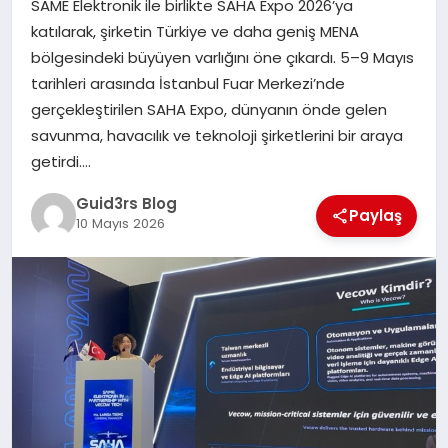
SAME Elektronik ile birlikte SAHA Expo 2026’ya
MAGAZIN
katılarak, şirketin Türkiye ve daha geniş MENA
bölgesindeki büyüyen varlığını öne çıkardı. 5–9 Mayıs
EĞITIM
tarihleri arasında İstanbul Fuar Merkezi’nde
gerçekleştirilen SAHA Expo, dünyanın önde gelen
savunma, havacılık ve teknoloji şirketlerini bir araya
getirdi….
Guid3rs Blog
Paylaş
10 Mayıs 2026