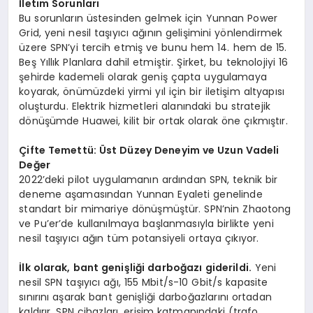
İletim Sorunları
Bu sorunların üstesinden gelmek için Yunnan Power
Grid, yeni nesil taşıyıcı ağının gelişimini yönlendirmek
üzere SPN’yi tercih etmiş ve bunu hem 14. hem de 15.
Beş Yıllık Planlara dahil etmiştir. Şirket, bu teknolojiyi 16
şehirde kademeli olarak geniş çapta uygulamaya
koyarak, önümüzdeki yirmi yıl için bir iletişim altyapısı
oluşturdu. Elektrik hizmetleri alanındaki bu stratejik
dönüşümde Huawei, kilit bir ortak olarak öne çıkmıştır.
Çifte Temettü: Üst Düzey Deneyim ve Uzun Vadeli
Değer
2022’deki pilot uygulamanın ardından SPN, teknik bir
deneme aşamasından Yunnan Eyaleti genelinde
standart bir mimariye dönüşmüştür. SPN’nin Zhaotong
ve Pu’er’de kullanılmaya başlanmasıyla birlikte yeni
nesil taşıyıcı ağın tüm potansiyeli ortaya çıkıyor.
İlk olarak, bant genişliği darboğazı giderildi.
Yeni
nesil SPN taşıyıcı ağı, 155 Mbit/s-10 Gbit/s kapasite
sınırını aşarak bant genişliği darboğazlarını ortadan
kaldırır. SPN cihazları, erişim katmanındaki (trafo