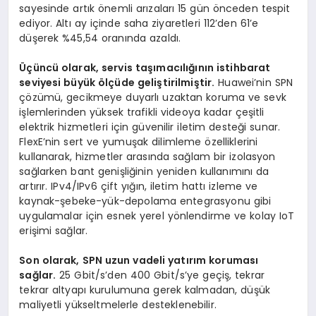
sayesinde artık önemli arızaları 15 gün önceden tespit
ediyor. Altı ay içinde saha ziyaretleri 112’den 61’e
düşerek %45,54 oranında azaldı.
Üçüncü olarak, servis taşımacılığının istihbarat
seviyesi büyük ölçüde geliştirilmiştir.
Huawei’nin SPN
çözümü, gecikmeye duyarlı uzaktan koruma ve sevk
işlemlerinden yüksek trafikli videoya kadar çeşitli
elektrik hizmetleri için güvenilir iletim desteği sunar.
FlexE’nin sert ve yumuşak dilimleme özelliklerini
kullanarak, hizmetler arasında sağlam bir izolasyon
sağlarken bant genişliğinin yeniden kullanımını da
artırır. IPv4/IPv6 çift yığın, iletim hattı izleme ve
kaynak-şebeke-yük-depolama entegrasyonu gibi
uygulamalar için esnek yerel yönlendirme ve kolay IoT
erişimi sağlar.
Son olarak, SPN uzun vadeli yatırım koruması
sağlar.
25 Gbit/s’den 400 Gbit/s’ye geçiş, tekrar
tekrar altyapı kurulumuna gerek kalmadan, düşük
maliyetli yükseltmelerle desteklenebilir.