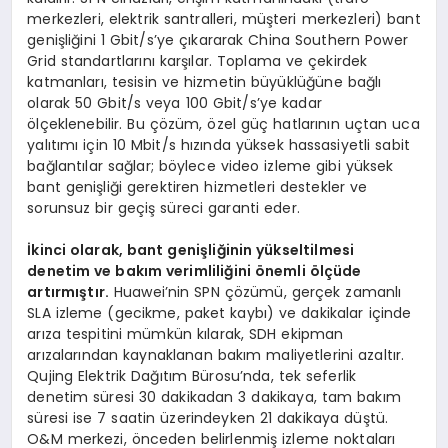
merkezleri, elektrik santralleri, müşteri merkezleri) bant
genişliğini 1 Gbit/s’ye çıkararak China Southern Power
Grid standartlarını karşılar. Toplama ve çekirdek
katmanları, tesisin ve hizmetin büyüklüğüne bağlı
olarak 50 Gbit/s veya 100 Gbit/s’ye kadar
ölçeklenebilir. Bu çözüm, özel güç hatlarının uçtan uca
yalıtımı için 10 Mbit/s hızında yüksek hassasiyetli sabit
bağlantılar sağlar; böylece video izleme gibi yüksek
bant genişliği gerektiren hizmetleri destekler ve
sorunsuz bir geçiş süreci garanti eder.
İkinci olarak, bant genişliğinin yükseltilmesi
denetim ve bakım verimliliğini önemli ölçüde
artırmıştır.
Huawei’nin SPN çözümü, gerçek zamanlı
SLA izleme (gecikme, paket kaybı) ve dakikalar içinde
arıza tespitini mümkün kılarak, SDH ekipman
arızalarından kaynaklanan bakım maliyetlerini azaltır.
Qujing Elektrik Dağıtım Bürosu’nda, tek seferlik
denetim süresi 30 dakikadan 3 dakikaya, tam bakım
süresi ise 7 saatin üzerindeyken 21 dakikaya düştü.
O&M merkezi, önceden belirlenmiş izleme noktaları