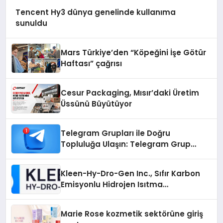
Tencent Hy3 dünya genelinde kullanıma
sunuldu
Mars Türkiye’den “Köpeğini İşe Götür
Haftası” çağrısı
Cesur Packaging, Mısır’daki Üretim
Üssünü Büyütüyor
Telegram Grupları ile Doğru
Topluluğa Ulaşın: Telegram Grup
Arayanların İşini Kolaylaştıran Çözüm
Kleen-Hy-Dro-Gen Inc., Sıfır Karbon
Emisyonlu Hidrojen Isıtma
Teknolojisinde ISO ve TSSA
Düzenleyici Onaylarını Aldı
Marie Rose kozmetik sektörüne giriş