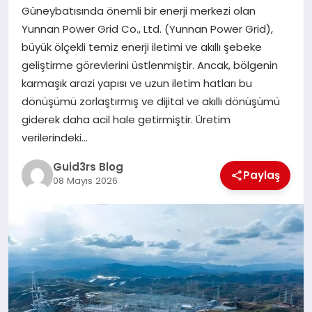
MAGAZIN
Güneybatısında önemli bir enerji merkezi olan
Yunnan Power Grid Co., Ltd. (Yunnan Power Grid),
EĞITIM
büyük ölçekli temiz enerji iletimi ve akıllı şebeke
geliştirme görevlerini üstlenmiştir. Ancak, bölgenin
karmaşık arazi yapısı ve uzun iletim hatları bu
dönüşümü zorlaştırmış ve dijital ve akıllı dönüşümü
giderek daha acil hale getirmiştir. Üretim
verilerindeki…
Guid3rs Blog
Paylaş
08 Mayıs 2026