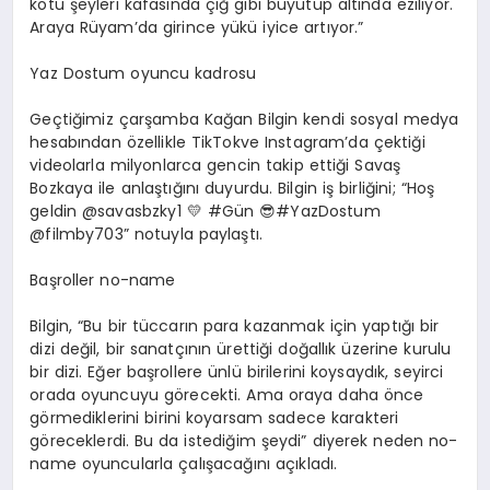
kötü şeyleri kafasında çığ gibi büyütüp altında eziliyor.
Araya
Rüyam’da
girince yükü iyice artıyor.”
Yaz
D
ostum oyuncu kadrosu
Geçtiğimiz çarşamba Kağan Bilgin kendi sosyal medya
hesabından özellikle
TikTok
ve Instagram’da çektiği
videolarla milyonlarca gencin takip ettiği Savaş
Bozkaya ile anlaştığını duyurdu. Bilgin iş birliğini; “Hoş
geldin @savasbzky1
💛
#Gün
😎
#YazDostum
@filmby703” notuyla paylaştı.
Başroller
no
-name
Bilgin, “Bu bir tüccarın para kazanmak için yaptığı bir
dizi değil, bir sanatçının ürettiği doğallık üzerine kurulu
bir dizi. Eğer başrollere ünlü birilerini koysaydık,
seyirci
orada oyuncuyu görecekti. Ama oraya daha önce
görmediklerini birini koyarsam sadece karakteri
göreceklerdi. Bu da istediğim şeydi” diyerek neden
no
-
name oyuncularla çalışacağını açıkladı.