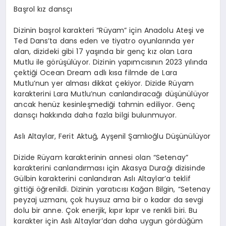
Başrol kız dansçı
Dizinin başrol karakteri “Rüyam” için Anadolu Ateşi ve
Ted
Dans’ta
dans eden ve tiyatro oyunlarında yer
alan, dizideki gibi 17 yaşında bir genç kız olan Lara
Mutlu ile görüşülüyor. Dizinin yapımcısının 2023 yılında
çektiği Ocean
Dream
adlı kısa filmde de Lara
Mutlu’nun yer alması dikkat çekiyor. Dizide Rüyam
karakterini Lara Mutlu’nun canlandıracağı düşünülüyor
ancak henüz kesinleşmediği tahmin ediliyor. Genç
dansçı hakkında daha fazla bilgi bulunmuyor.
Aslı Altaylar, Ferit Aktuğ,
Ayşenil
Şamlıoğlu Düşünülüyor
Dizide Rüyam karakterinin annesi olan “
Setenay
”
karakterini canlandırması için Akasya Durağı dizisinde
Gülbin karakterini canlandıran Aslı
Altaylar’a
teklif
gittiği öğrenildi. Dizinin yaratıcısı Kağan Bilgin,
“
Setenay
peyzaj uzmanı, çok huysuz ama bir o kadar da sevgi
dolu bir anne. Çok enerjik, kıpır kıpır ve renkli biri. Bu
karakter için Aslı
Altaylar’dan
daha uygun gördüğüm