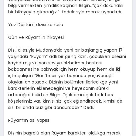
bilgi vermekten şimdilik kaçınan Bilgin, “çok dokunaklı
bir hikayeyle çıkacağız.” ifadeleriyle merak uyandırdı.
Yaz
D
ostum dizisi konusu
Gün ve
R
üyam’ın
hikayesi
Dizi, ailesiyle Mudanya’da yeni bir başlangıç yapan 17
yaşındaki “Rüyam” adlı bir genç kızın, çocukken ailesini
kaybetmiş ve son seviye
alzheimer
hastası
babaannesine bakmak için hem okuyup hem de iki
işte çalışan “
Gün”le
bir yaz boyunca yaşayacağı
olayları anlatacak. Dizinin bölümleri ilerledikçe yeni
karakterlerin ekleneceğini ve heyecanın sürekli
artacağını belirten Bilgin, “çok ama çok tatlı ters
köşelerimiz var, kimisi sizi çok eğlendirecek, kimisi de
sizi bir anda buz gibi donduracak.” Dedi.
Rüyam’ın
asi yapısı
Dizinin başrolü olan Rüyam karakteri oldukça merak