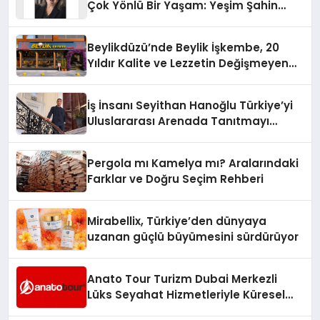
Çok Yönlü Bir Yaşam: Yeşim Şahin
Yaman
Beylikdüzü’nde Beylik İşkembe, 20
Yıldır Kalite ve Lezzetin Değişmeyen
Adresi
İş İnsanı Seyithan Hanoğlu Türkiye’yi
Uluslararası Arenada Tanıtmayı
Hedefliyor
Pergola mı Kamelya mı? Aralarındaki
Farklar ve Doğru Seçim Rehberi
Mirabellix, Türkiye’den dünyaya
uzanan güçlü büyümesini sürdürüyor
Anato Tour Turizm Dubai Merkezli
Lüks Seyahat Hizmetleriyle Küresel
Turizmde Öne Çıkıyor