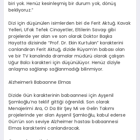
biri yok. Henüz kesinleşmiş bir durum yok, dönüş
bekliyoruz.”
Dizi için düşünülen isimlerden biri de Ferit Aktuğ. Kavak
Yelleri, Ufak Tefek Cinayetler, Eltilerin Savaşı gibi
projelerde yer alan ve son olarak Doktor Başka
Hayatta dizisinde “Prof. Dr. Ekin Kurtulan” karakterini
canlandıran Ferit Aktuğ, dizide
Rüyam’ın
babası olan
ve bir TV kanalında dramalar müdürü olarak çalışan
Uğur Balcı karakteri için düşünülüyor. Henüz diziyle
anlaşma sağlanıp sağlanmadığı bilinmiyor.
Alzheimer
lı
Babaanne Elmas
Dizide Gün karakterinin babaannesi için
Ayşenil
Şamlıoğlu’na teklif gittiği öğrenildi. Son olarak
Menajerimi Ara, O Da Bir Şey Mi ve Gelin Takımı
projelerinde yer alan
Ayşenil
Şamlıoğlu, kabul ederse
Gün’ün son seviye
Alzheimer
hastası babaannesi
Elmas karakterini canlandıracak.