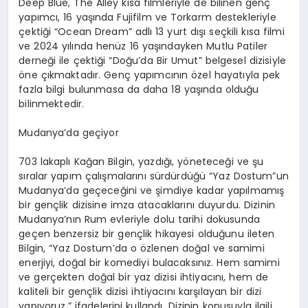
Deep
Blue,
The
Alley
kısa filmleriyle de bilinen genç
yapımcı, 16 yaşında
Fujifilm
ve
Torkarm
destekleriyle
çektiği “Ocean
Dream
” adlı 13 yurt dışı
seçkili
kısa filmi
ve 2024 yılında henüz 16 yaşındayken Mutlu Patiler
derneği ile çektiği “Doğu’da Bir Umut” belgesel dizisiyle
öne çıkmaktadır. Genç yapımcının özel hayatıyla pek
fazla bilgi bulunmasa da daha 18 yaşında olduğu
bilinmektedir.
Mudanya’da geçiyor
703 lakaplı Kağan Bilgin, yazdığı, yöneteceği ve şu
sıralar yapım çalışmalarını sürdürdüğü “Yaz
Dostum”un
Mudanya’da geçeceğini ve şimdiye kadar yapılmamış
bir gençlik dizisine imza atacaklarını duyurdu. Dizinin
Mudanya’nın Rum evleriyle dolu tarihi dokusunda
geçen benzersiz bir gençlik hikayesi olduğunu ileten
Bilgin, “Yaz
Dostum’da
o özlenen doğal ve samimi
enerjiyi, doğal bir komediyi bulacaksınız. Hem samimi
ve gerçekten doğal bir yaz dizisi ihtiyacını, hem de
kaliteli bir gençlik dizisi ihtiyacını karşılayan bir dizi
yapıyoruz.” ifadelerini kullandı. Dizinin konusuyla ilgili