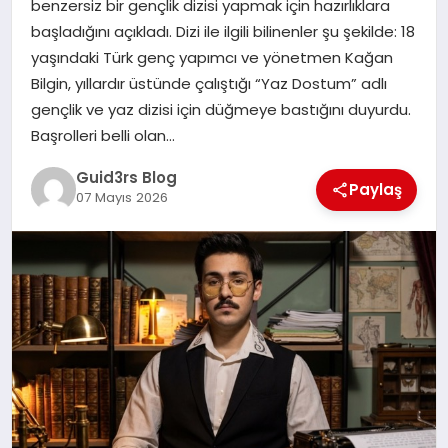
benzersiz bir gençlik dizisi yapmak için hazırlıklara
MAGAZIN
başladığını açıkladı. Dizi ile ilgili bilinenler şu şekilde: 18
yaşındaki Türk genç yapımcı ve yönetmen Kağan
EĞITIM
Bilgin, yıllardır üstünde çalıştığı “Yaz Dostum” adlı
gençlik ve yaz dizisi için düğmeye bastığını duyurdu.
Başrolleri belli olan…
Guid3rs Blog
Paylaş
07 Mayıs 2026