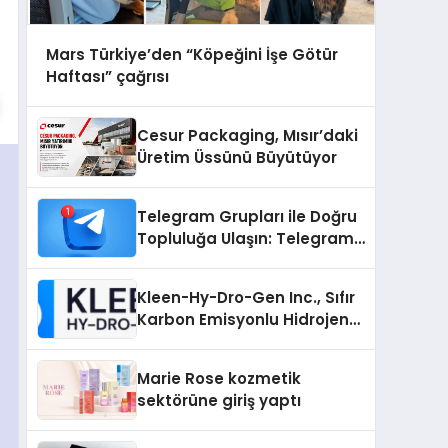
Mars Türkiye’den “Köpeğini İşe Götür
Haftası” çağrısı
Cesur Packaging, Mısır’daki
Üretim Üssünü Büyütüyor
Telegram Grupları ile Doğru
Topluluğa Ulaşın: Telegram
Grup Arayanların İşini
Kolaylaştıran Çözüm
Kleen-Hy-Dro-Gen Inc., Sıfır
Karbon Emisyonlu Hidrojen
Isıtma Teknolojisinde ISO ve
TSSA Düzenleyici Onaylarını
Marie Rose kozmetik
Aldı
sektörüne giriş yaptı