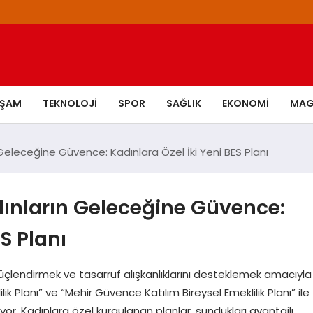
AŞAM
TEKNOLOJI
SPOR
SAĞLIK
EKONOMI
MAG
 Geleceğine Güvence: Kadınlara Özel İki Yeni BES Planı
dınların Geleceğine Güvence:
S Planı
 güçlendirmek ve tasarruf alışkanlıklarını desteklemek amacıyla
ik Planı” ve “Mehir Güvence Katılım Bireysel Emeklilik Planı” ile
tıyor. Kadınlara özel kurgulanan planlar, sundukları avantajlı