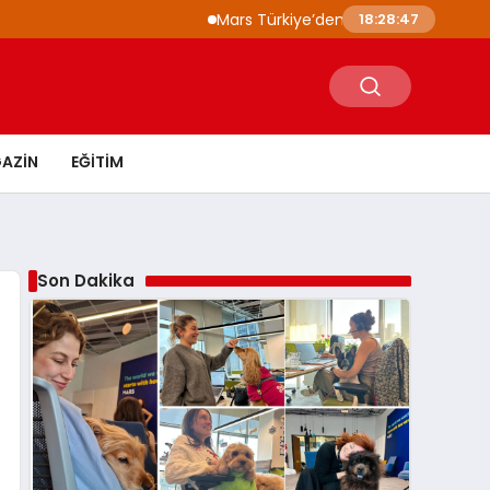
Mars Türkiye’den “Köpeğini İşe Götür Hafta
18:28:48
AZIN
EĞITIM
Son Dakika