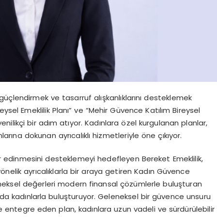
i güçlendirmek ve tasarruf alışkanlıklarını desteklemek
eysel Emeklilik Planı” ve “Mehir Güvence Katılım Bireysel
 yenilikçi bir adım atıyor. Kadınlara özel kurgulanan planlar,
nlarına dokunan ayrıcalıklı hizmetleriyle öne çıkıyor.
r edinmesini desteklemeyi hedefleyen Bereket Emeklilik,
önelik ayrıcalıklarla bir araya getiren Kadın Güvence
geleneksel değerleri modern finansal çözümlerle buluşturan
ı da kadınlarla buluşturuyor. Geleneksel bir güvence unsuru
ile entegre eden plan, kadınlara uzun vadeli ve sürdürülebilir