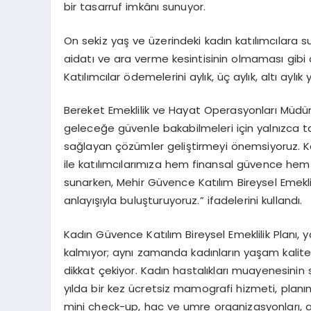
bir tasarruf imkânı sunuyor.
On sekiz yaş ve üzerindeki kadın katılımcılara su
aidatı ve ara verme kesintisinin olmaması gibi ava
Katılımcılar ödemelerini aylık, üç aylık, altı aylık
Bereket Emeklilik ve Hayat Operasyonları Müdü
geleceğe güvenle bakabilmeleri için yalnızca ta
sağlayan çözümler geliştirmeyi önemsiyoruz. Ka
ile katılımcılarımıza hem finansal güvence hem d
sunarken, Mehir Güvence Katılım Bireysel Emeklil
anlayışıyla buluşturuyoruz.” ifadelerini kullandı.
Kadın Güvence Katılım Bireysel Emeklilik Planı,
kalmıyor; aynı zamanda kadınların yaşam kalites
dikkat çekiyor. Kadın hastalıkları muayenesinin
yılda bir kez ücretsiz mamografi hizmeti, planın 
mini check-up, hac ve umre organizasyonları, a