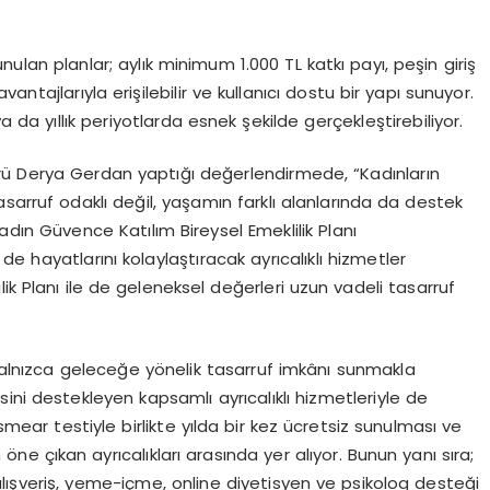
nulan planlar; aylık minimum 1.000 TL katkı payı, peşin giriş
ntajlarıyla erişilebilir ve kullanıcı dostu bir yapı sunuyor.
 ya da yıllık periyotlarda esnek şekilde gerçekleştirebiliyor.
rü Derya Gerdan yaptığı değerlendirmede, “Kadınların
sarruf odaklı değil, yaşamın farklı alanlarında da destek
dın Güvence Katılım Bireysel Emeklilik Planı
e hayatlarını kolaylaştıracak ayrıcalıklı hizmetler
ik Planı ile de geleneksel değerleri uzun vadeli tasarruf
 yalnızca geleceğe yönelik tasarruf imkânı sunmakla
ini destekleyen kapsamlı ayrıcalıklı hizmetleriyle de
smear
testiyle birlikte yılda bir kez ücretsiz sunulması ve
öne çıkan ayrıcalıkları arasında yer alıyor. Bunun yanı sıra;
lışveriş, yeme-içme, online diyetisyen ve psikolog desteği