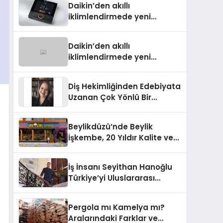
Daikin’den akıllı
iklimlendirmede yeni
dönem: Madoka Plus
Türkiye’de
Daikin’den akıllı
iklimlendirmede yeni
dönem: Madoka Plus
Türkiye’de
Diş Hekimliğinden Edebiyata
Uzanan Çok Yönlü Bir
Yaşam: Yeşim Şahin Yaman
Beylikdüzü’nde Beylik
İşkembe, 20 Yıldır Kalite ve
Lezzetin Değişmeyen Adresi
İş İnsanı Seyithan Hanoğlu
Türkiye’yi Uluslararası
Arenada Tanıtmayı
Hedefliyor
Pergola mı Kamelya mı?
Aralarındaki Farklar ve