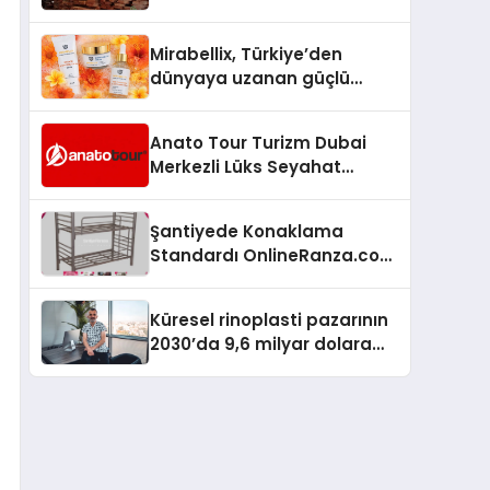
Doğru Seçim Rehberi
Mirabellix, Türkiye’den
dünyaya uzanan güçlü
büyümesini sürdürüyor
Anato Tour Turizm Dubai
Merkezli Lüks Seyahat
Hizmetleriyle Küresel
Turizmde Öne Çıkıyor
Şantiyede Konaklama
Standardı OnlineRanza.com
İle Yükseliyor
Küresel rinoplasti pazarının
2030’da 9,6 milyar dolara
ulaşması bekleniyor