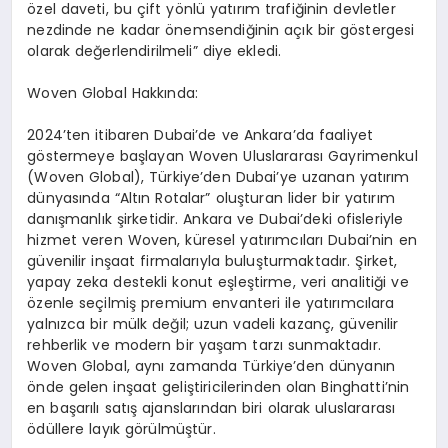
özel daveti, bu çift yönlü yatırım trafiğinin devletler
nezdinde ne kadar önemsendiğinin açık bir göstergesi
olarak değerlendirilmeli” diye ekledi.
Woven
Global Hakkında:
2024’ten itibaren Dubai’de ve Ankara’da faaliyet
göstermeye başlayan
Woven
Uluslararası Gayrimenkul
(
Woven
Global), Türkiye’den Dubai’ye uzanan yatırım
dünyasında “Altın Rotalar” oluşturan lider bir yatırım
danışmanlık şirketidir. Ankara ve Dubai’deki ofisleriyle
hizmet veren
Woven
, küresel yatırımcıları Dubai’nin en
güvenilir inşaat firmalarıyla buluşturmaktadır. Şirket,
yapay
zeka
destekli konut eşleştirme, veri analitiği ve
özenle seçilmiş premium envanteri ile yatırımcılara
yalnızca bir mülk değil; uzun vadeli kazanç, güvenilir
rehberlik ve
modern bir yaşam tarzı sunmaktadır.
Woven
Global, aynı zamanda Türkiye’den dünyanın
önde gelen inşaat geliştiricilerinden olan
Binghatti’nin
en başarılı satış ajanslarından biri olarak uluslararası
ödüllere layık görülmüştür.