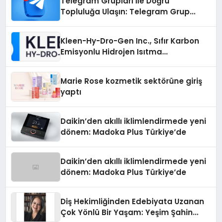
Telegram Grupları ile Doğru
Topluluğa Ulaşın: Telegram Grup
Arayanların İşini Kolaylaştıran Çözüm
Kleen-Hy-Dro-Gen Inc., Sıfır Karbon
Emisyonlu Hidrojen Isıtma
Teknolojisinde ISO ve TSSA
Düzenleyici Onaylarını Aldı
Marie Rose kozmetik sektörüne giriş
yaptı
Daikin’den akıllı iklimlendirmede yeni
dönem: Madoka Plus Türkiye’de
Daikin’den akıllı iklimlendirmede yeni
dönem: Madoka Plus Türkiye’de
Diş Hekimliğinden Edebiyata Uzanan
Çok Yönlü Bir Yaşam: Yeşim Şahin