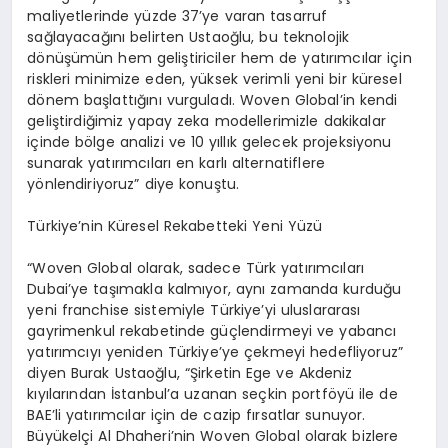
maliyetlerinde yüzde 37’ye varan tasarruf
sağlayacağını belirten Ustaoğlu, bu teknolojik
dönüşümün hem geliştiriciler hem de yatırımcılar için
riskleri minimize eden, yüksek verimli yeni bir küresel
dönem başlattığını vurguladı.
Woven
Global’in kendi
geliştirdiğimiz yapay
zeka
modellerimizle dakikalar
içinde bölge analizi ve 10 yıllık gelecek projeksiyonu
sunarak yatırımcıları en karlı alternatiflere
yönlendiriyoruz” diye konuştu.
Türkiye’nin Küresel Rekabetteki Yeni Yüzü
“
Woven
Global olarak, sadece Türk yatırımcıları
Dubai’ye taşımakla kalmıyor, aynı zamanda kurduğu
yeni
franchise
sistemiyle Türkiye’yi uluslararası
gayrimenkul rekabetinde güçlendirmeyi ve yabancı
yatırımcıyı yeniden Türkiye’ye çekmeyi hedefliyoruz”
diyen Burak Ustaoğlu, “Şirketin Ege ve Akdeniz
kıyılarından İstanbul’a uzanan seçkin portföyü ile de
BAE’li
yatırımcılar için de cazip fırsatlar sunuyor.
Büyükelçi Al
Dhaheri’nin
Woven
Global olarak bizlere