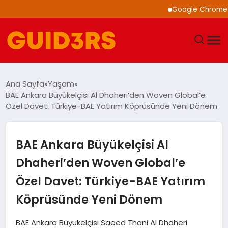
Google Chrome’a Yapay 
GÜNDEM
Ana Sayfa
Yaşam
BAE Ankara Büyükelçisi Al Dhaheri’den Woven Global’e
YAŞAM
Özel Davet: Türkiye-BAE Yatırım Köprüsünde Yeni Dönem
TEKNOLOJI
BAE Ankara Büyükelçisi Al
SPOR
Dhaheri’den Woven Global’e
Özel Davet: Türkiye-BAE Yatırım
SAĞLIK
Köprüsünde Yeni Dönem
EKONOMI
BAE Ankara Büyükelçisi Saeed Thani Al Dhaheri