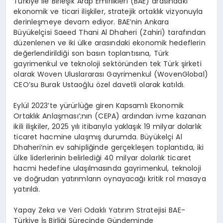
Türkiye ile Birleşik Arap Emirlikleri (BAE) arasındaki
ekonomik ve ticari ilişkiler, stratejik ortaklık vizyonuyla
derinleşmeye devam ediyor. BAE’nin Ankara
Büyükelçisi
Saeed
Thani
Al
Dhaheri
(Zahiri) tarafından
düzenlenen ve iki ülke arasındaki ekonomik hedeflerin
değerlendirildiği son basın toplantısına, Türk
gayrimenkul ve teknoloji sektöründen tek Türk şirketi
olarak
Woven
Uluslararası Gayrimenkul (
Woven
Global)
CEO’su Burak Ustaoğlu özel davetli olarak katıldı.
Eylül 2023’te yürürlüğe giren Kapsamlı Ekonomik
Ortaklık Anlaşması
‘;
nın
(CEPA) ardından ivme kazanan
ikili ilişkiler, 2025 yılı itibarıyla yaklaşık 19 milyar dolarlık
ticaret hacmine ulaşmış durumda. Büyükelçi Al
Dhaheri’nin
ev sahipliğinde gerçekleşen toplantıda, iki
ülke liderlerinin belirlediği 40 milyar dolarlık ticaret
hacmi hedefine ulaşılmasında gayrimenkul, teknoloji
ve doğrudan yatırımların oynayacağı kritik rol masaya
yatırıldı.
Yapay
Zeka
ve Veri Odaklı Yatırım Stratejisi BAE-
Türkiye İş Birliği Sürecinde Gündeminde