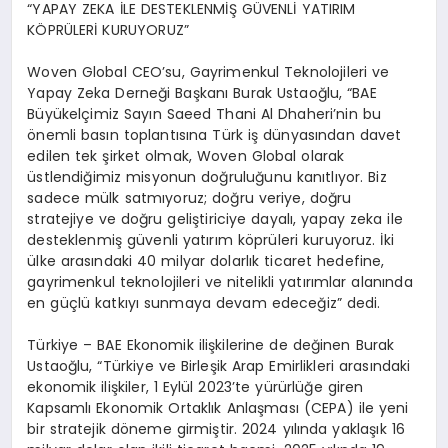
“
YAPAY ZEKA İLE DESTEKLENMİŞ GÜVENLİ YATIRIM
KÖPRÜLERİ KURUYORUZ”
Woven
Global CEO’su, Gayrimenkul Teknolojileri ve
Yapay
Zeka
Derneği Başkanı Burak Ustaoğlu,
“
BAE
Büyükelçimiz Sayın
Saeed
Thani
Al
Dhaheri’nin
bu
önemli basın toplantısına Türk iş dünyasından davet
edilen tek şirket olmak,
Woven
Global olarak
üstlendiğimiz misyonun doğruluğunu kanıtlıyor. Biz
sadece mülk satmıyoruz; doğru veriye, doğru
stratejiye
ve doğru geliştiriciye dayalı, yapay
zeka
ile
desteklenmiş güvenli yatırım köprüleri kuruyoruz. İki
ülke arasındaki 40 milyar dolarlık ticaret hedefine,
gayrimenkul teknolojileri ve nitelikli yatırımlar alanında
en güçlü katkıyı sunmaya devam edeceğiz” dedi.
Türkiye –
BAE Ekonomik ilişkilerine de değinen Burak
Ustaoğlu,
“
Türkiye ve Birleşik Arap Emirlikleri arasındaki
ekonomik ilişkiler, 1 Eylül 2023’te yürürlüğe giren
Kapsamlı Ekonomik Ortaklık Anlaşması (CEPA) ile yeni
bir stratejik döneme girmiştir. 2024 yılında yaklaşık 16