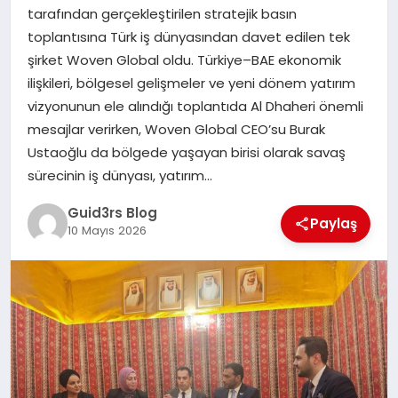
MAGAZIN
tarafından gerçekleştirilen stratejik basın
toplantısına Türk iş dünyasından davet edilen tek
EĞITIM
şirket Woven Global oldu. Türkiye–BAE ekonomik
ilişkileri, bölgesel gelişmeler ve yeni dönem yatırım
vizyonunun ele alındığı toplantıda Al Dhaheri önemli
mesajlar verirken, Woven Global CEO’su Burak
Ustaoğlu da bölgede yaşayan birisi olarak savaş
sürecinin iş dünyası, yatırım…
Guid3rs Blog
Paylaş
10 Mayıs 2026