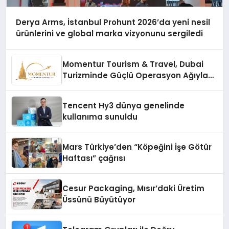
Derya Arms, İstanbul Prohunt 2026’da yeni nesil
ürünlerini ve global marka vizyonunu sergiledi
Momentur Tourism & Travel, Dubai
Turizminde Güçlü Operasyon Ağıyla
Fark Yaratıyor
Tencent Hy3 dünya genelinde
kullanıma sunuldu
Mars Türkiye’den “Köpeğini İşe Götür
Haftası” çağrısı
Cesur Packaging, Mısır’daki Üretim
Üssünü Büyütüyor