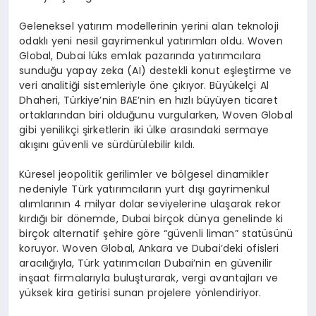
Geleneksel yatırım modellerinin yerini alan teknoloji
odaklı yeni nesil gayrimenkul yatırımları oldu.
Woven
Global, Dubai lüks emlak pazarında yatırımcılara
sunduğu yapay
zeka
(AI) destekli konut eşleştirme ve
veri analitiği sistemleriyle öne çıkıyor. Büyükelçi Al
Dhaheri
, Türkiye’nin BAE’nin en hızlı büyüyen ticaret
ortaklarından biri olduğunu vurgularken,
Woven
Global
gibi yenilikçi şirketlerin iki ülke arasındaki sermaye
akışını güvenli ve sürdürülebilir kıldı.
Küresel jeopolitik gerilimler ve bölgesel dinamikler
nedeniyle Türk yatırımcıların yurt dışı gayrimenkul
alımlarının 4 milyar dolar seviyelerine ulaşarak rekor
kırdığı bir dönemde, Dubai birçok dünya genelinde ki
birçok alternatif
şehire
göre “güvenli liman” statüsünü
koruyor.
Woven
Global, Ankara ve Dubai’deki ofisleri
aracılığıyla, Türk yatırımcıları Dubai’nin en güvenilir
inşaat firmalarıyla buluşturarak, vergi avantajları ve
yüksek kira getirisi sunan projelere yönlendiriyor.