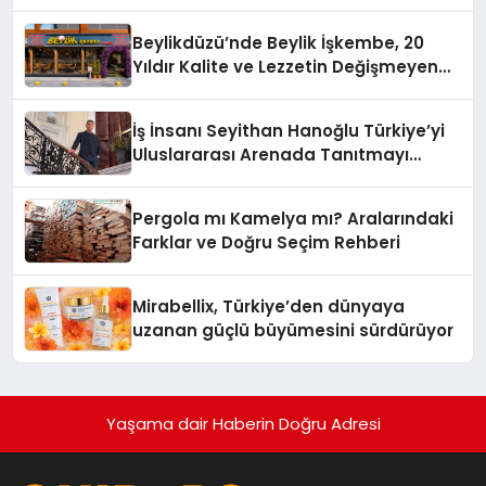
Yaman
Beylikdüzü’nde Beylik İşkembe, 20
Yıldır Kalite ve Lezzetin Değişmeyen
Adresi
İş İnsanı Seyithan Hanoğlu Türkiye’yi
Uluslararası Arenada Tanıtmayı
Hedefliyor
Pergola mı Kamelya mı? Aralarındaki
Farklar ve Doğru Seçim Rehberi
Mirabellix, Türkiye’den dünyaya
uzanan güçlü büyümesini sürdürüyor
Yaşama dair Haberin Doğru Adresi