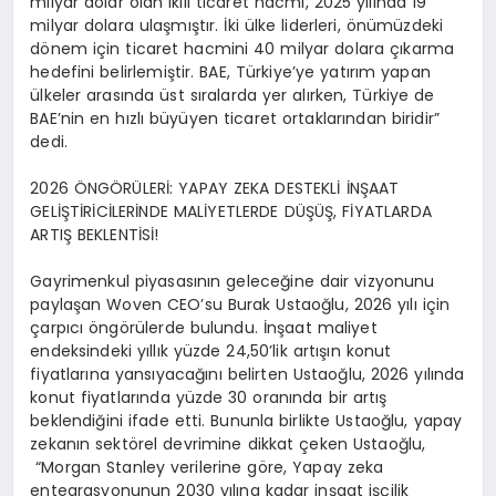
milyar dolar olan ikili ticaret hacmi, 2025 yılında 19
milyar dolara ulaşmıştır. İki ülke liderleri, önümüzdeki
dönem için ticaret hacmini 40 milyar dolara çıkarma
hedefini belirlemiştir. BAE, Türkiye’ye yatırım yapan
ülkeler arasında üst sıralarda yer alırken, Türkiye de
BAE’nin en hızlı büyüyen ticaret ortaklarından biridir”
dedi.
2026 ÖNGÖRÜLERİ: YAPAY
ZEKA
DESTEKLİ İNŞAAT
GELİŞTİRİCİLERİNDE MALİYETLERDE DÜŞÜŞ, FİYATLARDA
ARTIŞ BEKLENTİSİ!
Gayrimenkul piyasasının geleceğine dair vizyonunu
paylaşan
Woven
CEO’su Burak Ustaoğlu,
2026 yılı için
çarpıcı öngörülerde bulundu. İnşaat maliyet
endeksindeki yıllık yüzde 24,50’lik artışın konut
fiyatlarına yansıyacağını belirten Ustaoğlu, 2026 yılında
konut fiyatlarında yüzde 30 oranında bir artış
beklendiğini ifade etti. Bununla birlikte Ustaoğlu, yapay
zekanın sektörel devrimine dikkat çeken
Ustaoğlu,
“
Morgan
Stanley
verilerine göre, Yapay zeka
entegrasyonunun 2030 yılına kadar inşaat işçilik