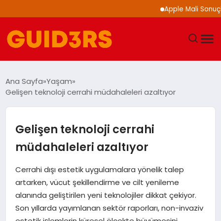
Apple Mali Sonuçlarını A
GÜNDEM
Ana Sayfa
Yaşam
Gelişen teknoloji cerrahi müdahaleleri azaltıyor
YAŞAM
TEKNOLOJI
Gelişen teknoloji cerrahi
müdahaleleri azaltıyor
SPOR
Cerrahi dışı estetik uygulamalara yönelik talep
SAĞLIK
artarken, vücut şekillendirme ve cilt yenileme
alanında geliştirilen yeni teknolojiler dikkat çekiyor.
EKONOMI
Son yıllarda yayımlanan sektör raporları, non-invaziv
estetik işlemlerin küresel ölçekte büyümesini