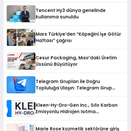
Tencent Hy3 dünya genelinde
kullanıma sunuldu
Mars Türkiye’den “Köpeğini İşe Götür
Haftası” çağrısı
Cesur Packaging, Mısır’daki Üretim
Üssünü Büyütüyor
Telegram Grupları ile Doğru
Topluluğa Ulaşın: Telegram Grup
Arayanların İşini Kolaylaştıran Çözüm
Kleen-Hy-Dro-Gen Inc., Sıfır Karbon
Emisyonlu Hidrojen Isıtma
Teknolojisinde ISO ve TSSA
Düzenleyici Onaylarını Aldı
Marie Rose kozmetik sektörüne giriş