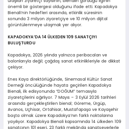
ulaşılan ziyaretçi sayısının, bienalin gördüğü ilginin
önemli bir göstergesi olduğunu ifade etti. Kapadokya
Bienali’nin hedefleri arasında, etkinlik süresinin
sonunda 3 milyon ziyaretçiye ve 10 milyon dijital
görüntülenmeye ulaşmak yer alıyor.
KAPADOKYA’DA 14 ÜLKEDEN 109 SANATÇIYI
BULUŞTURDU
Kapadokya, 2026 yılında yalnızca peribacaları ve
balonlarıyla değil; çağdaş sanat etkinlikleriyle de dikkat
çekiyor.
Enes Kaya direktörlüğünde, Sinemasal Kültür Sanat
Derneği öncülüğünde hayata geçirilen Kapadokya
Bienali, ilk edisyonunda “DOĞUM” temasıyla
ziyaretçilerini ağırlıyor. 7 Mayıs – 3 Eylül 2026 tarihleri
arasında gerçekleştirilen bienal; Göreme, Ürgüp,
Avanos, Uçhisar, Ortahisar, Mustafapaşa ve Kayaşehir
başta olmak üzere Kapadokya’nın farklı noktalarına
yayılıyor. Kapadokya Bienali kapsamında 14 ülkeden 109
sanatçının 101 eseri, 23 farklı mekânda sanatseverlerle