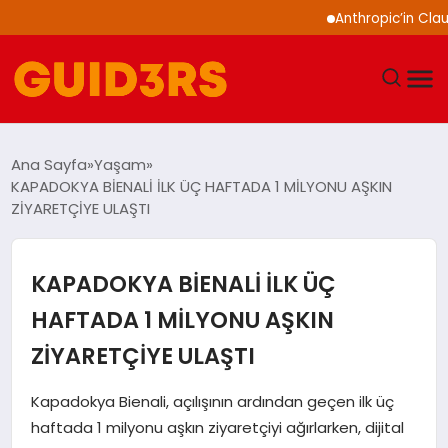
Anthropic’in Claude modell
GÜNDEM
Ana Sayfa
Yaşam
KAPADOKYA BİENALİ İLK ÜÇ HAFTADA 1 MİLYONU AŞKIN
YAŞAM
ZİYARETÇİYE ULAŞTI
TEKNOLOJI
KAPADOKYA BİENALİ İLK ÜÇ
SPOR
HAFTADA 1 MİLYONU AŞKIN
ZİYARETÇİYE ULAŞTI
SAĞLIK
Kapadokya Bienali, açılışının ardından geçen ilk üç
EKONOMI
haftada 1 milyonu aşkın ziyaretçiyi ağırlarken, dijital