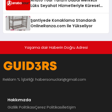
Anato Tour Turizm Dubai Merkezli
Lüks Seyahat Hizmetleriyle Küresel
Turizmde Öne Çıkıyor
Şantiyede Konaklama Standardı
OnlineRanza.com İle Yükseliyor
Yaşama dair Haberin Doğru Adresi
Reklam % İşbirliği:
habersonuclari@gmail.com
Hakkımızda
Gizlilik Politikası
Çerez Politikası
İletişim