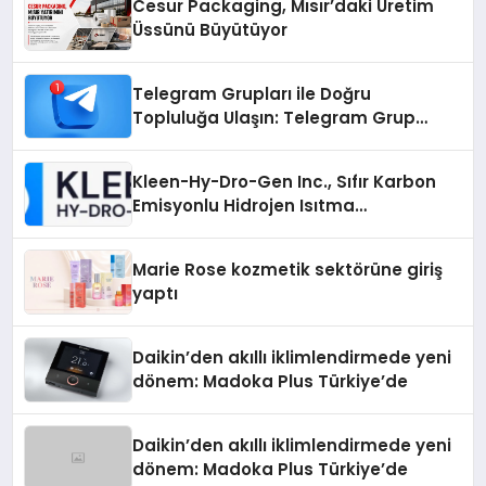
Cesur Packaging, Mısır’daki Üretim
Üssünü Büyütüyor
Telegram Grupları ile Doğru
Topluluğa Ulaşın: Telegram Grup
Arayanların İşini Kolaylaştıran Çözüm
Kleen-Hy-Dro-Gen Inc., Sıfır Karbon
Emisyonlu Hidrojen Isıtma
Teknolojisinde ISO ve TSSA
Düzenleyici Onaylarını Aldı
Marie Rose kozmetik sektörüne giriş
yaptı
Daikin’den akıllı iklimlendirmede yeni
dönem: Madoka Plus Türkiye’de
Daikin’den akıllı iklimlendirmede yeni
dönem: Madoka Plus Türkiye’de