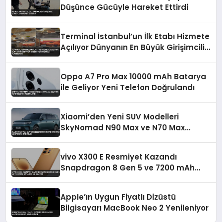
Düşünce Gücüyle Hareket Ettirdi
Terminal İstanbul’un İlk Etabı Hizmete
Açılıyor Dünyanın En Büyük Girişimcilik
Merkezi Yükseliyor
Oppo A7 Pro Max 10000 mAh Batarya
ile Geliyor Yeni Telefon Doğrulandı
Xiaomi’den Yeni SUV Modelleri
SkyNomad N90 Max ve N70 Max
Tanıtıldı
vivo X300 E Resmiyet Kazandı
Snapdragon 8 Gen 5 ve 7200 mAh
Batarya İle Geliyor
Apple’ın Uygun Fiyatlı Dizüstü
Bilgisayarı MacBook Neo 2 Yenileniyor