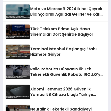
Yapacak
Meta ve Microsoft 2024 İkinci Çeyrek
Bilançolarını Açıkladı Gelirler ve Kârlar
Büyüdü
Türk Telekom Prime Açık Hava
Sinemaları Dört Şehirde Başlıyor
Terminal İstanbul Başlangıç Etabı
Hizmete Giriyor
Rollo Robotics Dünyanın İlk Tek
Tekerlekli Güvenlik Robotu 1ROLLO’yu
Tanıttı
Xiaomi Temmuz 2026 Güvenlik
Yaması 58 Cihaza Ulaştı Türkiye
Listede
Neuralink Tekerlekli Sandalyeyi