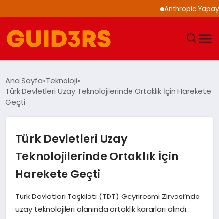
Anthropic Yapay Zeka M
GÜNDEM
Ana Sayfa
Teknoloji
Türk Devletleri Uzay Teknolojilerinde Ortaklık İçin Harekete
YAŞAM
Geçti
TEKNOLOJI
Türk Devletleri Uzay
SPOR
Teknolojilerinde Ortaklık İçin
Harekete Geçti
SAĞLIK
Türk Devletleri Teşkilatı (TDT) Gayriresmi Zirvesi’nde
EKONOMI
uzay teknolojileri alanında ortaklık kararları alındı.