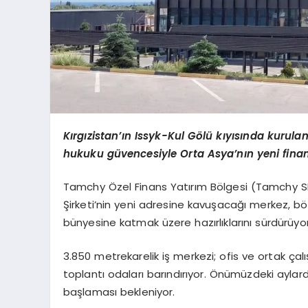
Kırgızistan’ın Issyk-Kul Gölü kıyısında kurulan 
hukuku güvencesiyle Orta Asya’nın yeni finan
Tamchy Özel Finans Yatırım Bölgesi (Tamchy SFIT
Şirketi’nin yeni adresine kavuşacağı merkez, bölg
bünyesine katmak üzere hazırlıklarını sürdürüyor
3.850 metrekarelik iş merkezi; ofis ve ortak çalı
toplantı odaları barındırıyor. Önümüzdeki ayla
başlaması bekleniyor.