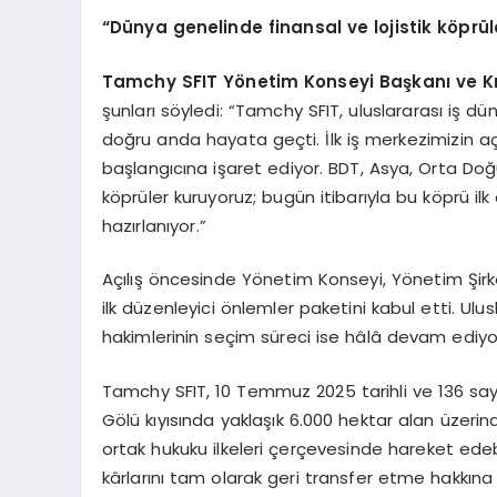
“Dünya genelinde finansal ve lojistik köprü
Tamchy SFIT Yönetim Konseyi Başkanı ve Kı
şunları söyledi: “Tamchy SFIT, uluslararası iş d
doğru anda hayata geçti. İlk iş merkezimizin a
başlangıcına işaret ediyor. BDT, Asya, Orta Doğu
köprüler kuruyoruz; bugün itibarıyla bu köprü ilk
hazırlanıyor.”
Açılış öncesinde Yönetim Konseyi, Yönetim Şirke
ilk düzenleyici önlemler paketini kabul etti. Ul
hakimlerinin seçim süreci ise hâlâ devam ediyo
Tamchy SFIT, 10 Temmuz 2025 tarihli ve 136 say
Gölü kıyısında yaklaşık 6.000 hektar alan üzerind
ortak hukuku ilkeleri çerçevesinde hareket edeb
kârlarını tam olarak geri transfer etme hakkına