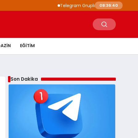
Telegram Grupları ile Doğru Topluluğa Ulaş
08:36:41
AZIN
EĞITIM
Son Dakika