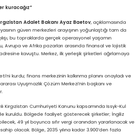
ler kuracağız”
rgızistan Adalet Bakanı Ayaz Baetov
, açıklamasında
ünyasının güven merkezleri arayışının yoğunlaştığı tam da
çılışı, bu topraklarda gerçek operasyonel yaşamın
, Avrupa ve Afrika pazarları arasında finansal ve lojistik
 adresine kavuştu. Merkez, ilk yerleşik şirketleri ağırlamaya
ti’ni kurdu; finans merkezinin kalkınma planını onayladı ve
uslararası Uyuşmazlık Çözüm Merkezi’nin başkanı ve
r.
ılı Kırgızistan Cumhuriyeti Kanunu kapsamında Issyk-Kul
e kuruldu. Bölgede faaliyet gösterecek şirketler; İngiliz
ilecek, 49 yıl boyunca sıfır vergi oranından yararlanacak ve
 sahip olacak. Bölge, 2035 yılına kadar 3.900’den fazla