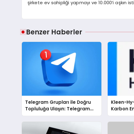
şirkete ev sahipliği yapmayı ve 10.000’i aşkın i
Benzer Haberler
Telegram Grupları ile Doğru
Kleen-Hy-
Topluluğa Ulaşın: Telegram
Karbon Em
Grup Arayanların İşini
Isıtma Te
Kolaylaştıran Çözüm
TSSA Düze
Aldı