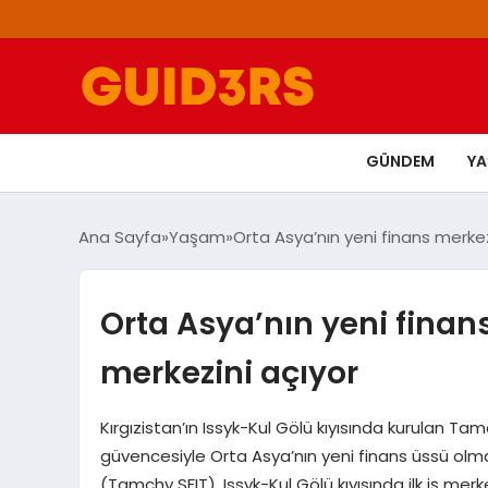
GÜNDEM
Y
Ana Sayfa
Yaşam
Orta Asya’nın yeni finans merkez
Orta Asya’nın yeni finans
merkezini açıyor
Kırgızistan’ın Issyk-Kul Gölü kıyısında kurulan Tamch
güvencesiyle Orta Asya’nın yeni finans üssü olma
(Tamchy SFIT), Issyk-Kul Gölü kıyısında ilk iş mer