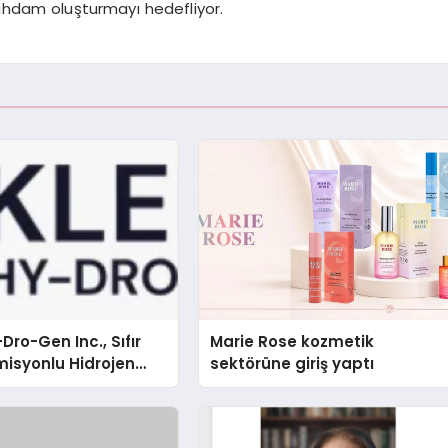
stihdam oluşturmayı hedefliyor.
Dro-Gen Inc., Sıfır
Marie Rose kozmetik
isyonlu Hidrojen
sektörüne giriş yaptı
knolojisinde ISO ve
nleyici Onaylarını