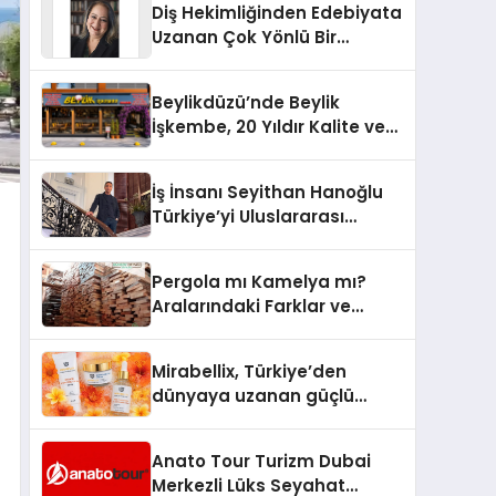
Diş Hekimliğinden Edebiyata
Uzanan Çok Yönlü Bir
Yaşam: Yeşim Şahin Yaman
Beylikdüzü’nde Beylik
İşkembe, 20 Yıldır Kalite ve
Lezzetin Değişmeyen Adresi
İş İnsanı Seyithan Hanoğlu
Türkiye’yi Uluslararası
Arenada Tanıtmayı
Hedefliyor
Pergola mı Kamelya mı?
Aralarındaki Farklar ve
Doğru Seçim Rehberi
Mirabellix, Türkiye’den
dünyaya uzanan güçlü
büyümesini sürdürüyor
Anato Tour Turizm Dubai
Merkezli Lüks Seyahat