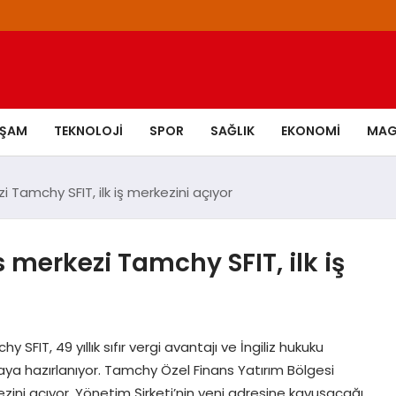
AŞAM
TEKNOLOJI
SPOR
SAĞLIK
EKONOMI
MAG
i Tamchy SFIT, ilk iş merkezini açıyor
 merkezi Tamchy SFIT, ilk iş
y SFIT, 49 yıllık sıfır vergi avantajı ve İngiliz hukuku
ya hazırlanıyor. Tamchy Özel Finans Yatırım Bölgesi
kezini açıyor. Yönetim Şirketi’nin yeni adresine kavuşacağı