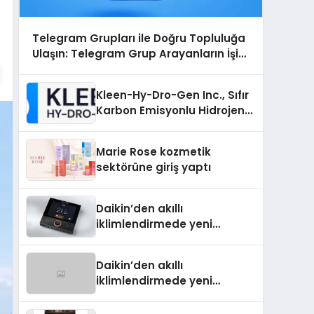
Telegram Grupları ile Doğru Topluluğa
Ulaşın: Telegram Grup Arayanların İşini
Kolaylaştıran Çözüm
Kleen-Hy-Dro-Gen Inc., Sıfır
Karbon Emisyonlu Hidrojen
Isıtma Teknolojisinde ISO ve
TSSA Düzenleyici Onaylarını
Marie Rose kozmetik
Aldı
sektörüne giriş yaptı
Daikin’den akıllı
iklimlendirmede yeni
dönem: Madoka Plus
Türkiye’de
Daikin’den akıllı
iklimlendirmede yeni
dönem: Madoka Plus
Türkiye’de