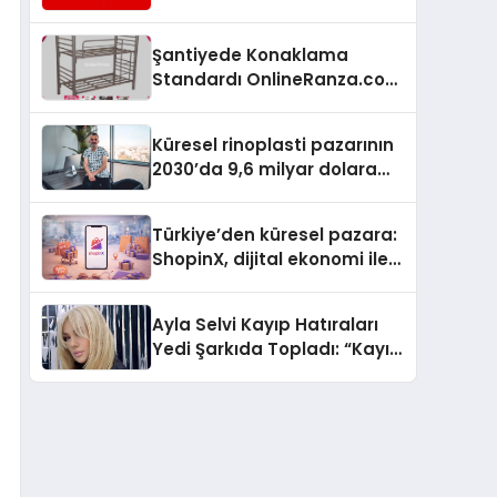
Hizmetleriyle Küresel
Turizmde Öne Çıkıyor
Şantiyede Konaklama
Standardı OnlineRanza.com
İle Yükseliyor
Küresel rinoplasti pazarının
2030’da 9,6 milyar dolara
ulaşması bekleniyor
Türkiye’den küresel pazara:
ShopinX, dijital ekonomi ile
gerçek dünya alışverişini bir
araya getirmeyi hedefliyor
Ayla Selvi Kayıp Hatıraları
Yedi Şarkıda Topladı: “Kayıp
Kasetler 1” 31 Temmuz’da
Çıktı