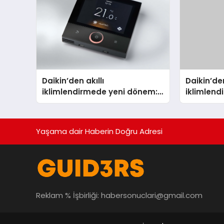
Daikin’den akıllı
Daikin’den
iklimlendirmede yeni dönem:
iklimlen
Madoka Plus Türkiye’de
Madoka P
Yaşama dair Haberin Doğru Adresi
Reklam % İşbirliği:
habersonuclari@gmail.com