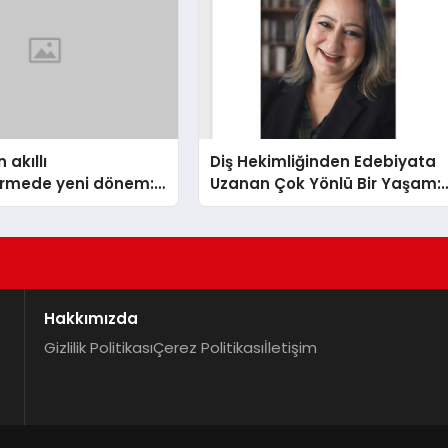
 akıllı
Diş Hekimliğinden Edebiyata
dirmede yeni dönem:
Uzanan Çok Yönlü Bir Yaşam:
lus Türkiye’de
Yeşim Şahin Yaman
Hakkımızda
Gizlilik Politikası
Çerez Politikası
İletişim