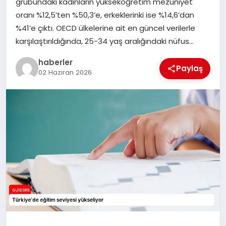
grubundaki kadınların yükseköğretim mezuniyet
MAGAZIN
oranı %12,5’ten %50,3’e, erkeklerinki ise %14,6’dan
%41’e çıktı. OECD ülkelerine ait en güncel verilerle
EĞITIM
karşılaştırıldığında, 25-34 yaş aralığındaki nüfus…
haberler
Paylaş
02 Haziran 2026