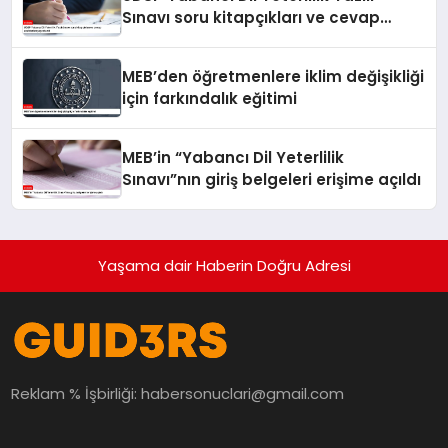
Sınavı soru kitapçıkları ve cevap
anahtarları yayımlandı
MEB’den öğretmenlere iklim değişikliği
için farkındalık eğitimi
MEB’in “Yabancı Dil Yeterlilik
Sınavı”nın giriş belgeleri erişime açıldı
Yaşama dair Haberin Doğru Adresi
Reklam % İşbirliği:
habersonuclari@gmail.com