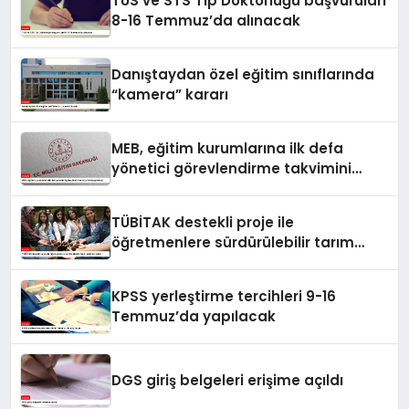
TUS ve STS Tıp Doktorluğu başvuruları
8-16 Temmuz’da alınacak
Danıştaydan özel eğitim sınıflarında
“kamera” kararı
MEB, eğitim kurumlarına ilk defa
yönetici görevlendirme takvimini
yayımladı
TÜBİTAK destekli proje ile
öğretmenlere sürdürülebilir tarım
eğitimi verildi
KPSS yerleştirme tercihleri 9-16
Temmuz’da yapılacak
DGS giriş belgeleri erişime açıldı