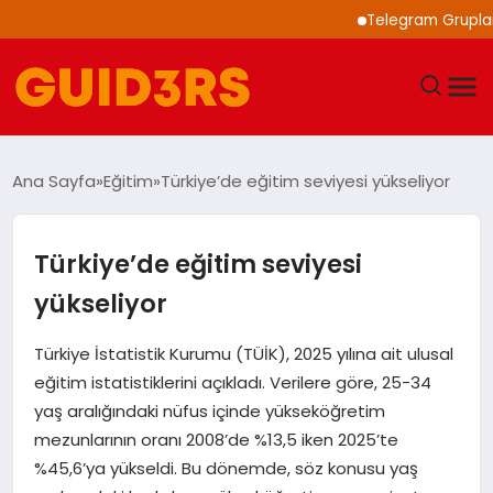
Telegram Grupları ile 
GÜNDEM
Ana Sayfa
Eğitim
Türkiye’de eğitim seviyesi yükseliyor
YAŞAM
Türkiye’de eğitim seviyesi
TEKNOLOJI
yükseliyor
SPOR
Türkiye İstatistik Kurumu (TÜİK), 2025 yılına ait ulusal
eğitim istatistiklerini açıkladı. Verilere göre, 25-34
SAĞLIK
yaş aralığındaki nüfus içinde yükseköğretim
mezunlarının oranı 2008’de %13,5 iken 2025’te
EKONOMI
%45,6’ya yükseldi. Bu dönemde, söz konusu yaş