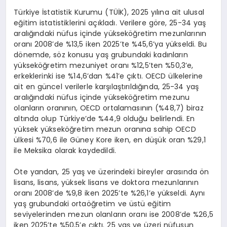
Türkiye İstatistik Kurumu (TÜİK), 2025 yılına ait ulusal
eğitim istatistiklerini açıkladı. Verilere göre, 25-34 yaş
aralığındaki nüfus içinde yükseköğretim mezunlarının
oranı 2008’de %13,5 iken 2025’te %45,6’ya yükseldi. Bu
dönemde, söz konusu yaş grubundaki kadınların
yükseköğretim mezuniyet oranı %12,5’ten %50,3’e,
erkeklerinki ise %14,6’dan %41’e çıktı. OECD ülkelerine
ait en güncel verilerle karşılaştırıldığında, 25-34 yaş
aralığındaki nüfus içinde yükseköğretim mezunu
olanların oranının, OECD ortalamasının (%48,7) biraz
altında olup Türkiye’de %44,9 olduğu belirlendi. En
yüksek yükseköğretim mezun oranına sahip OECD
ülkesi %70,6 ile Güney Kore iken, en düşük oran %29,1
ile Meksika olarak kaydedildi.
Öte yandan, 25 yaş ve üzerindeki bireyler arasında ön
lisans, lisans, yüksek lisans ve doktora mezunlarının
oranı 2008’de %9,8 iken 2025’te %26,1’e yükseldi. Aynı
yaş grubundaki ortaöğretim ve üstü eğitim
seviyelerinden mezun olanların oranı ise 2008’de %26,5
iken 2025’te %50,5’e çıktı. 25 yaş ve üzeri nüfusun