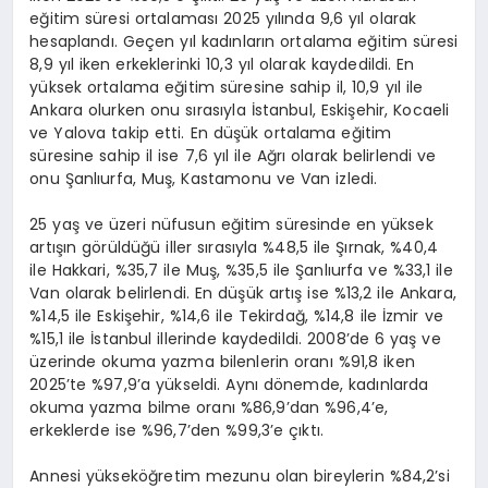
eğitim süresi ortalaması 2025 yılında 9,6 yıl olarak
hesaplandı. Geçen yıl kadınların ortalama eğitim süresi
8,9 yıl iken erkeklerinki 10,3 yıl olarak kaydedildi. En
yüksek ortalama eğitim süresine sahip il, 10,9 yıl ile
Ankara olurken onu sırasıyla İstanbul, Eskişehir, Kocaeli
ve Yalova takip etti. En düşük ortalama eğitim
süresine sahip il ise 7,6 yıl ile Ağrı olarak belirlendi ve
onu Şanlıurfa, Muş, Kastamonu ve Van izledi.
25 yaş ve üzeri nüfusun eğitim süresinde en yüksek
artışın görüldüğü iller sırasıyla %48,5 ile Şırnak, %40,4
ile Hakkari, %35,7 ile Muş, %35,5 ile Şanlıurfa ve %33,1 ile
Van olarak belirlendi. En düşük artış ise %13,2 ile Ankara,
%14,5 ile Eskişehir, %14,6 ile Tekirdağ, %14,8 ile İzmir ve
%15,1 ile İstanbul illerinde kaydedildi. 2008’de 6 yaş ve
üzerinde okuma yazma bilenlerin oranı %91,8 iken
2025’te %97,9’a yükseldi. Aynı dönemde, kadınlarda
okuma yazma bilme oranı %86,9’dan %96,4’e,
erkeklerde ise %96,7’den %99,3’e çıktı.
Annesi yükseköğretim mezunu olan bireylerin %84,2’si