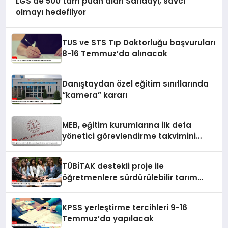
LGS’de 500 tam puan alan Sarıdayı, savcı
olmayı hedefliyor
TUS ve STS Tıp Doktorluğu başvuruları
8-16 Temmuz’da alınacak
Danıştaydan özel eğitim sınıflarında
“kamera” kararı
MEB, eğitim kurumlarına ilk defa
yönetici görevlendirme takvimini
yayımladı
TÜBİTAK destekli proje ile
öğretmenlere sürdürülebilir tarım
eğitimi verildi
KPSS yerleştirme tercihleri 9-16
Temmuz’da yapılacak