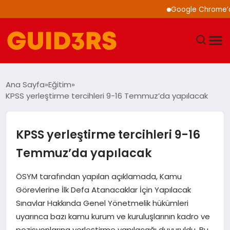
Google Chrome’a Yapa
GÜNDEM
Ana Sayfa
Eğitim
KPSS yerleştirme tercihleri 9-16 Temmuz’da yapılacak
YAŞAM
TEKNOLOJI
KPSS yerleştirme tercihleri 9-16
Temmuz’da yapılacak
SPOR
ÖSYM tarafından yapılan açıklamada, Kamu
SAĞLIK
Görevlerine İlk Defa Atanacaklar İçin Yapılacak
Sınavlar Hakkında Genel Yönetmelik hükümleri
EKONOMI
uyarınca bazı kamu kurum ve kuruluşlarının kadro ve
pozisyonlarına yerleştirme yapılacağı duyuruldu. Bu