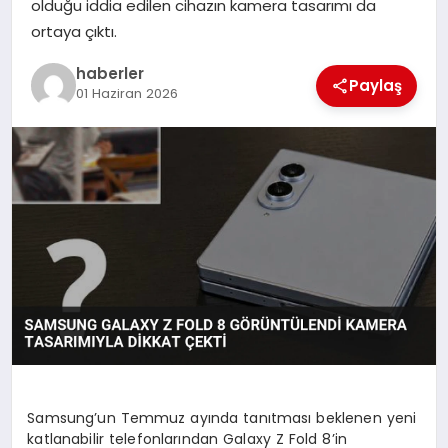
olduğu iddia edilen cihazın kamera tasarımı da
MAGAZIN
ortaya çıktı.
EĞITIM
haberler
Paylaş
01 Haziran 2026
Samsung’un Temmuz ayında tanıtması beklenen yeni
katlanabilir telefonlarından Galaxy Z Fold 8’in