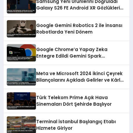
Samsung Yeni Ürünlerini Doğruladı
Galaxy S26 FE Android XR Gözlükleri
ve Tab S12 Geliyor
Google Gemini Robotics 2 ile İnsansı
Robotlarda Yeni Dönem
Google Chrome’a Yapay Zeka
Entegre Edildi Gemini Spark
Kullanıcıların İşlemlerini Otomatik
Yapacak
Meta ve Microsoft 2024 İkinci Çeyrek
Bilançolarını Açıkladı Gelirler ve Kârlar
Büyüdü
Türk Telekom Prime Açık Hava
Sinemaları Dört Şehirde Başlıyor
Terminal İstanbul Başlangıç Etabı
Hizmete Giriyor