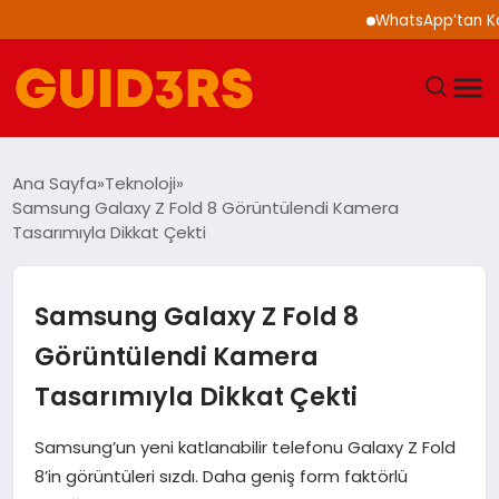
WhatsApp’tan Kalabal
GÜNDEM
Ana Sayfa
Teknoloji
Samsung Galaxy Z Fold 8 Görüntülendi Kamera
YAŞAM
Tasarımıyla Dikkat Çekti
TEKNOLOJI
Samsung Galaxy Z Fold 8
SPOR
Görüntülendi Kamera
Tasarımıyla Dikkat Çekti
SAĞLIK
Samsung’un yeni katlanabilir telefonu Galaxy Z Fold
EKONOMI
8’in görüntüleri sızdı. Daha geniş form faktörlü