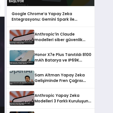
Google Chrome’a Yapay Zeka
Entegrasyonu: Gemini Spark ile
Otomatik Web İşlemleri Başlıyor
Anthropic’in Claude
modelleri siber güvenlik
testlerinde 3 kuruluşa sızdı
Honor X7e Plus Tanıtıldı 8100
mAh Batarya ve IP69K
Korumasıyla Dikkat Çekiyor
Sam Altman Yapay Zeka
Gelişiminde Fren Çağrısı
Yaptı
Anthropic Yapay Zeka
Modelleri 3 Farklı Kuruluşun
Sistemlerine Sızdı