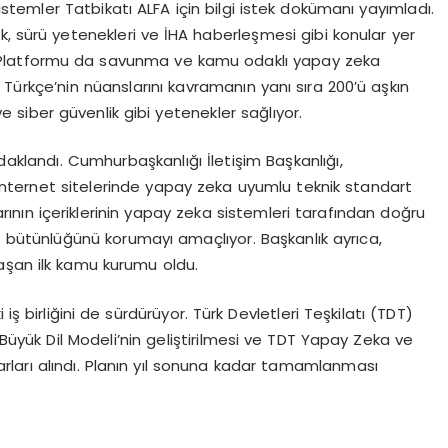
emler Tatbikatı ALFA için bilgi istek dokümanı yayımladı.
rlik, sürü yetenekleri ve İHA haberleşmesi gibi konular yer
 Platformu da savunma ve kamu odaklı yapay zeka
Türkçe’nin nüanslarını kavramanın yanı sıra 200’ü aşkın
e siber güvenlik gibi yetenekler sağlıyor.
landı. Cumhurbaşkanlığı İletişim Başkanlığı,
ernet sitelerinde yapay zeka uyumlu teknik standart
ın içeriklerinin yapay zeka sistemleri tarafından doğru
 bütünlüğünü korumayı amaçlıyor. Başkanlık ayrıca,
aşan ilk kamu kurumu oldu.
iş birliğini de sürdürüyor. Türk Devletleri Teşkilatı (TDT)
 Büyük Dil Modeli’nin geliştirilmesi ve TDT Yapay Zeka ve
rarları alındı. Planın yıl sonuna kadar tamamlanması