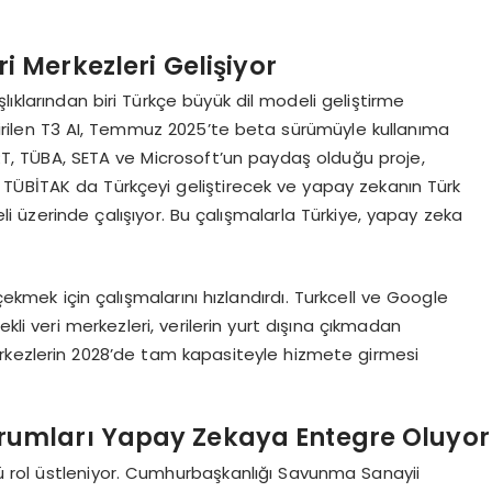
i Merkezleri Gelişiyor
ıklarından biri Türkçe büyük dil modeli geliştirme
liştirilen T3 AI, Temmuz 2025’te beta sürümüyle kullanıma
 TRT, TÜBA, SETA ve Microsoft’un paydaş olduğu proje,
yor. TÜBİTAK da Türkçeyi geliştirecek ve yapay zekanın Türk
i üzerinde çalışıyor. Bu çalışmalarla Türkiye, yapay zeka
 çekmek için çalışmalarını hızlandırdı. Turkcell ve Google
kli veri merkezleri, verilerin yurt dışına çıkmadan
rkezlerin 2028’de tam kapasiteyle hizmete girmesi
umları Yapay Zekaya Entegre Oluyor
 rol üstleniyor. Cumhurbaşkanlığı Savunma Sanayii