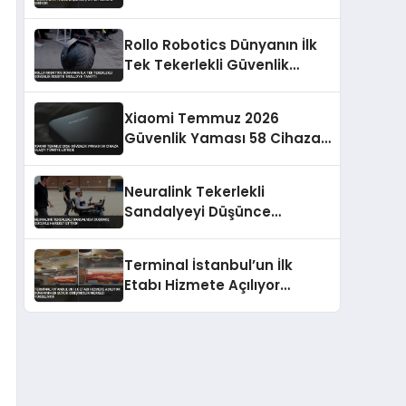
Rollo Robotics Dünyanın İlk
Tek Tekerlekli Güvenlik
Robotu 1ROLLO’yu Tanıttı
Xiaomi Temmuz 2026
Güvenlik Yaması 58 Cihaza
Ulaştı Türkiye Listede
Neuralink Tekerlekli
Sandalyeyi Düşünce
Gücüyle Hareket Ettirdi
Terminal İstanbul’un İlk
Etabı Hizmete Açılıyor
Dünyanın En Büyük
Girişimcilik Merkezi
Yükseliyor