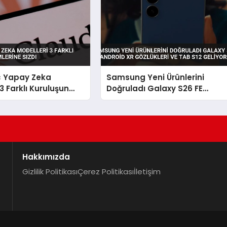
c Yapay Zeka
Samsung Yeni Ürünlerini
3 Farklı Kuruluşun
Doğruladı Galaxy S26 FE
ine Sızdı
Android XR Gözlükleri ve Tab
S12 Geliyor
Hakkımızda
Gizlilik Politikası
Çerez Politikası
İletişim