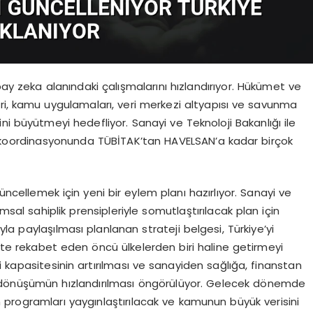
pay zeka alanındaki çalışmalarını hızlandırıyor. Hükümet ve
leri, kamu uygulamaları, veri merkezi altyapısı ve savunma
ni büyütmeyi hedefliyor. Sanayi ve Teknoloji Bakanlığı ile
koordinasyonunda TÜBİTAK’tan HAVELSAN’a kadar birçok
üncellemek için yeni bir eylem planı hazırlıyor. Sanayi ve
msal sahiplik prensipleriyle somutlaştırılacak plan için
a paylaşılması planlanan strateji belgesi, Türkiye’yi
ekte rekabet eden öncü ülkelerden biri haline getirmeyi
i kapasitesinin artırılması ve sanayiden sağlığa, finanstan
l dönüşümün hızlandırılması öngörülüyor. Gelecek dönemde
programları yaygınlaştırılacak ve kamunun büyük verisini