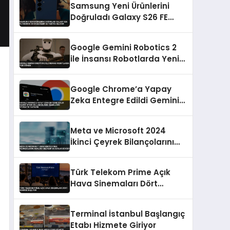
Samsung Yeni Ürünlerini
Doğruladı Galaxy S26 FE
Android XR Gözlükleri ve Tab
S12 Geliyor
Google Gemini Robotics 2
ile İnsansı Robotlarda Yeni
Dönem
Google Chrome’a Yapay
Zeka Entegre Edildi Gemini
Spark Kullanıcıların
İşlemlerini Otomatik
Meta ve Microsoft 2024
Yapacak
İkinci Çeyrek Bilançolarını
Açıkladı Gelirler ve Kârlar
Büyüdü
Türk Telekom Prime Açık
Hava Sinemaları Dört
Şehirde Başlıyor
Terminal İstanbul Başlangıç
Etabı Hizmete Giriyor