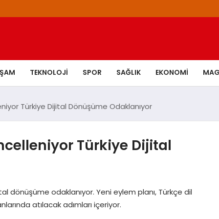
AŞAM
TEKNOLOJI
SPOR
SAĞLIK
EKONOMI
MAG
eniyor Türkiye Dijital Dönüşüme Odaklanıyor
celleniyor Türkiye Dijital
jital dönüşüme odaklanıyor. Yeni eylem planı, Türkçe dil
larında atılacak adımları içeriyor.