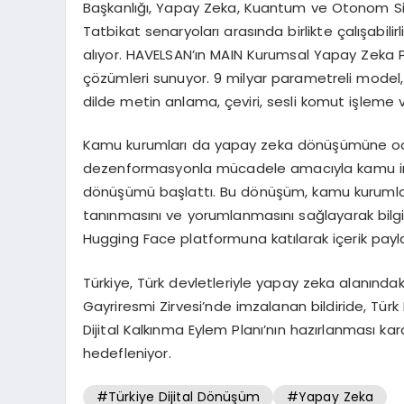
Başkanlığı, Yapay Zeka, Kuantum ve Otonom Sist
Tatbikat senaryoları arasında birlikte çalışabili
alıyor. HAVELSAN’ın MAIN Kurumsal Yapay Zeka
çözümleri sunuyor. 9 milyar parametreli model, 
dilde metin anlama, çeviri, sesli komut işleme v
Kamu kurumları da yapay zeka dönüşümüne odak
dezenformasyonla mücadele amacıyla kamu int
dönüşümü başlattı. Bu dönüşüm, kamu kurumların
tanınmasını ve yorumlanmasını sağlayarak bilgi
Hugging Face platformuna katılarak içerik payl
Türkiye, Türk devletleriyle yapay zeka alanındaki 
Gayriresmi Zirvesi’nde imzalanan bildiride, Türk
Dijital Kalkınma Eylem Planı’nın hazırlanması ka
hedefleniyor.
#Türkiye Dijital Dönüşüm
#Yapay Zeka