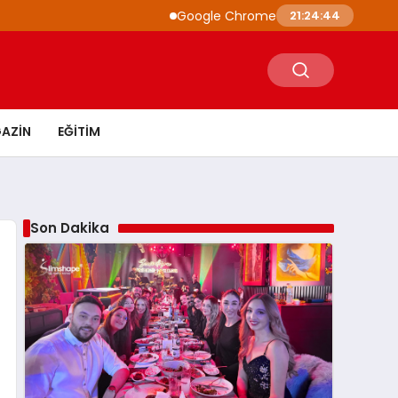
Google Chrome’a Yapay Zeka Entegrasyonu:
21:24:45
AZIN
EĞITIM
Son Dakika