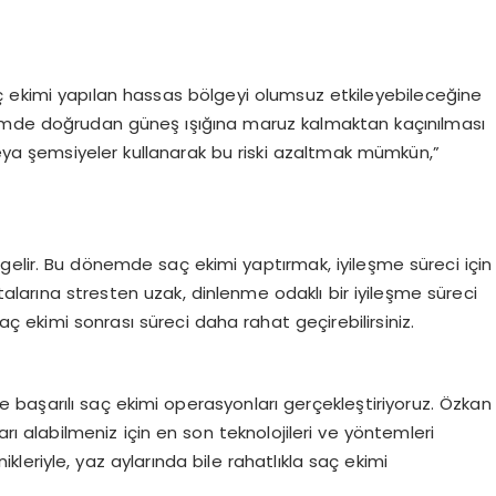
saç ekimi yapılan hassas bölgeyi olumsuz etkileyebileceğine
nemde doğrudan güneş ışığına maruz kalmaktan kaçınılması
veya şemsiyeler kullanarak bu riski azaltmak mümkün,”
na gelir. Bu dönemde saç ekimi yaptırmak, iyileşme süreci için
stalarına stresten uzak, dinlenme odaklı bir iyileşme süreci
saç ekimi sonrası süreci daha rahat geçirebilirsiniz.
 başarılı saç ekimi operasyonları gerçekleştiriyoruz. Özkan
ı alabilmeniz için en son teknolojileri ve yöntemleri
ikleriyle, yaz aylarında bile rahatlıkla saç ekimi