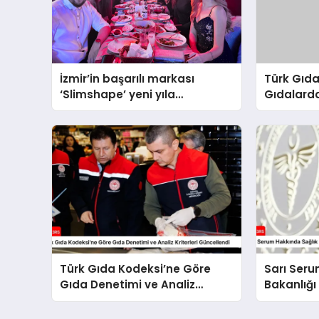
İzmir’in başarılı markası
Türk Gıda
‘Slimshape’ yeni yıla
Gıdalarda
müjdelerle girdi!
ve İşleme
Kontrolü
Türk Gıda Kodeksi’ne Göre
Sarı Seru
Gıda Denetimi ve Analiz
Bakanlığı
Kriterleri Güncellendi