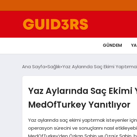
GÜNDEM
Y
Ana Sayfa
Sağlık
Yaz Aylarında Saç Ekimi Yaptırmak
Yaz Aylarında Saç Ekimi 
MedOfTurkey Yanıtlıyor
Yaz aylarında saç ekimi yaptırmak isteyenler için 
operasyon sürecini ve sonuçlarını nasıl etkileye
MedOfTurkey’den Özkan Şahin ve Özgür Şahin, bu 