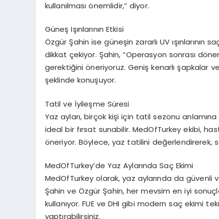
kullanılması önemlidir,” diyor.
Güneş Işınlarının Etkisi
Özgür Şahin ise güneşin zararlı UV ışınlarının 
dikkat çekiyor. Şahin, “Operasyon sonrası dö
gerektiğini öneriyoruz. Geniş kenarlı şapkalar 
şeklinde konuşuyor.
Tatil ve İyileşme Süresi
Yaz ayları, birçok kişi için tatil sezonu anlamı
ideal bir fırsat sunabilir. MedOfTurkey ekibi, ha
öneriyor. Böylece, yaz tatilini değerlendirerek, 
MedOfTurkey’de Yaz Aylarında Saç Ekimi
MedOfTurkey olarak, yaz aylarında da güvenli ve
Şahin ve Özgür Şahin, her mevsim en iyi sonuçlar
kullanıyor. FUE ve DHI gibi modern saç ekimi tekn
yaptırabilirsiniz.