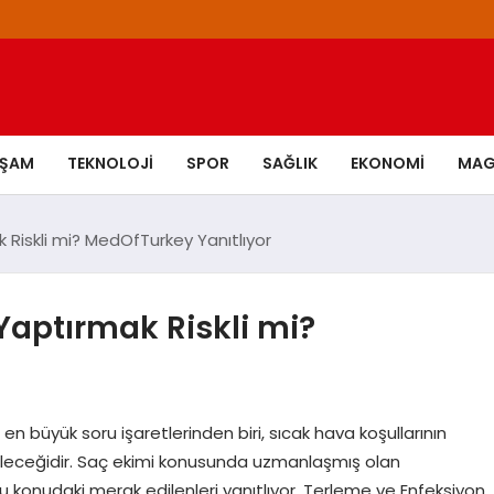
AŞAM
TEKNOLOJI
SPOR
SAĞLIK
EKONOMI
MAG
 Riskli mi? MedOfTurkey Yanıtlıyor
Yaptırmak Riskli mi?
en büyük soru işaretlerinden biri, sıcak hava koşullarının
bileceğidir. Saç ekimi konusunda uzmanlaşmış olan
konudaki merak edilenleri yanıtlıyor. Terleme ve Enfeksiyon