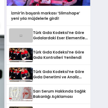
İzmir’in başarılı markası ‘Slimshape’
yeni yıla müjdelerle girdi!
Türk Gıda Kodeksi’ne Göre
Gıdalardaki Eser Elementler
ve İşleme Bulaşanlarının
Kontrolü
Türk Gıda Kodeksi’ne Göre
Gıda Kontrolleri Yenilendi
Türk Gıda Kodeksi’ne Göre
Gıda Denetimi ve Analiz
Kriterleri Güncellendi
Sarı Serum Hakkında Sağlık
Bakanlığı Açıklaması