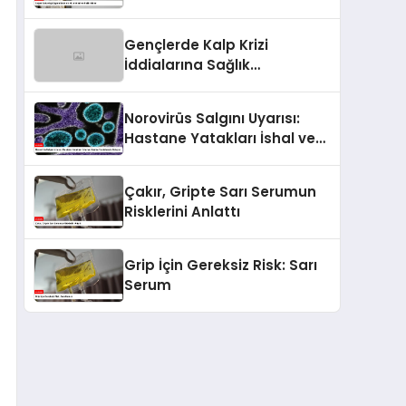
Poliklinikler
Gençlerde Kalp Krizi
İddialarına Sağlık
Bakanlığından Açıklama
Norovirüs Salgını Uyarısı:
Hastane Yatakları İshal ve
Kusma Hastalarıyla Doluyor
Çakır, Gripte Sarı Serumun
Risklerini Anlattı
Grip İçin Gereksiz Risk: Sarı
Serum