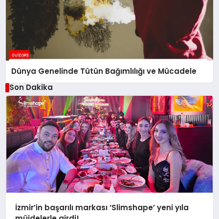
Dünya Genelinde Tütün Bağımlılığı ve Mücadele
Son Dakika
İzmir’in başarılı markası ‘Slimshape’ yeni yıla
müjdelerle girdi!