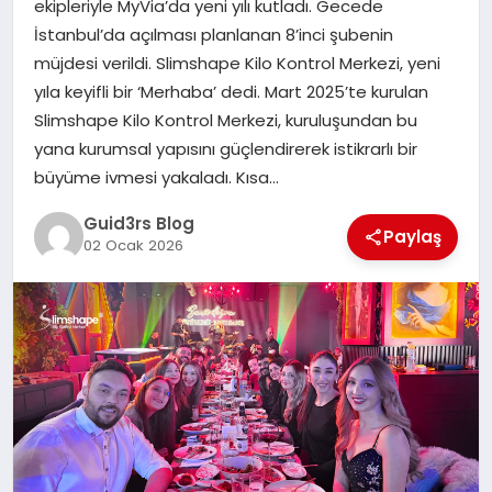
ekipleriyle MyVia’da yeni yılı kutladı. Gecede
MAGAZIN
İstanbul’da açılması planlanan 8’inci şubenin
müjdesi verildi. Slimshape Kilo Kontrol Merkezi, yeni
EĞITIM
yıla keyifli bir ‘Merhaba’ dedi. Mart 2025’te kurulan
Slimshape Kilo Kontrol Merkezi, kuruluşundan bu
yana kurumsal yapısını güçlendirerek istikrarlı bir
büyüme ivmesi yakaladı. Kısa…
Guid3rs Blog
Paylaş
02 Ocak 2026