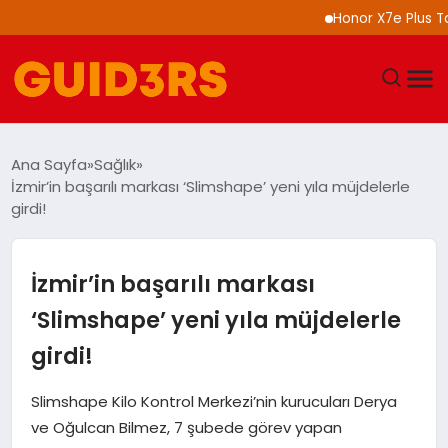
Honor X7e Plus Tanıtıl
GÜNDEM
Ana Sayfa
Sağlık
İzmir’in başarılı markası ‘Slimshape’ yeni yıla müjdelerle
YAŞAM
girdi!
TEKNOLOJI
İzmir’in başarılı markası
SPOR
‘Slimshape’ yeni yıla müjdelerle
girdi!
SAĞLIK
Slimshape Kilo Kontrol Merkezi’nin kurucuları Derya
EKONOMI
ve Oğulcan Bilmez, 7 şubede görev yapan