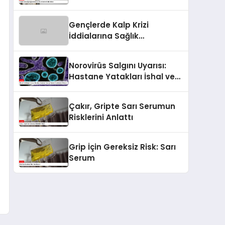
Poliklinikler
Gençlerde Kalp Krizi
İddialarına Sağlık
Bakanlığından Açıklama
Norovirüs Salgını Uyarısı:
Hastane Yatakları İshal ve
Kusma Hastalarıyla Doluyor
Çakır, Gripte Sarı Serumun
Risklerini Anlattı
Grip İçin Gereksiz Risk: Sarı
Serum