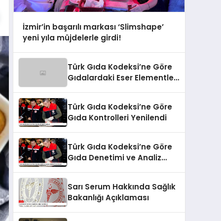
İzmir’in başarılı markası ‘Slimshape’
yeni yıla müjdelerle girdi!
Türk Gıda Kodeksi’ne Göre
Gıdalardaki Eser Elementler
ve İşleme Bulaşanlarının
Kontrolü
Türk Gıda Kodeksi’ne Göre
Gıda Kontrolleri Yenilendi
Türk Gıda Kodeksi’ne Göre
Gıda Denetimi ve Analiz
Kriterleri Güncellendi
Sarı Serum Hakkında Sağlık
Bakanlığı Açıklaması