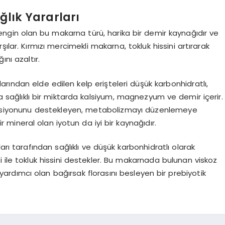
ğlık Yararları
engin olan bu makarna türü, harika bir demir kaynağıdır ve
ılar. Kırmızı mercimekli makarna, tokluk hissini artırarak
ını azaltır.
rından elde edilen kelp erişteleri düşük karbonhidratlı,
ıca sağlıklı bir miktarda kalsiyum, magnezyum ve demir içerir.
onksiyonunu destekleyen, metabolizmayı düzenlemeye
 mineral olan iyotun da iyi bir kaynağıdır.
ı tarafından sağlıklı ve düşük karbonhidratlı olarak
ği ile tokluk hissini destekler. Bu makarnada bulunan viskoz
ya yardımcı olan bağırsak florasını besleyen bir prebiyotik