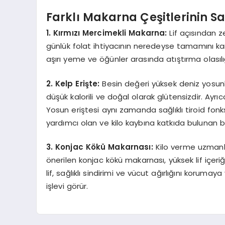
Farklı Makarna Çeşitlerinin Sa
1. Kırmızı Mercimekli Makarna:
Lif açısından z
günlük folat ihtiyacının neredeyse tamamını karş
aşırı yeme ve öğünler arasında atıştırma olasılığ
2. Kelp Erişte:
Besin değeri yüksek deniz yosunla
düşük kalorili ve doğal olarak glütensizdir. Ayr
Yosun eriştesi aynı zamanda sağlıklı tiroid f
yardımcı olan ve kilo kaybına katkıda bulunan bir
3. Konjac Kökü Makarnası:
Kilo verme uzmanlar
önerilen konjac kökü makarnası, yüksek lif içeri
lif, sağlıklı sindirimi ve vücut ağırlığını koruma
işlevi görür.