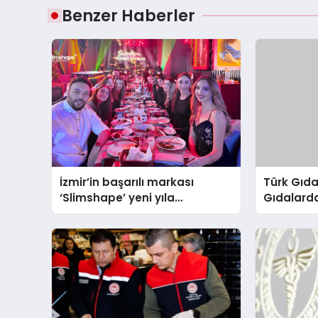
Benzer Haberler
İzmir’in başarılı markası
Türk Gıda
‘Slimshape’ yeni yıla
Gıdalarda
müjdelerle girdi!
ve İşleme
Kontrolü