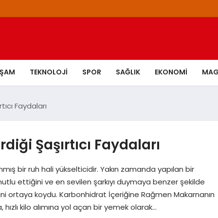
AŞAM
TEKNOLOJI
SPOR
SAĞLIK
EKONOMI
MAG
tıcı Faydaları
diği Şaşırtıcı Faydaları
nmış bir ruh hali yükselticidir. Yakın zamanda yapılan bir
tlu ettiğini ve en sevilen şarkıyı duymaya benzer şekilde
ttiğini ortaya koydu. Karbonhidrat İçeriğine Rağmen Makarnanın
 hızlı kilo alımına yol açan bir yemek olarak…