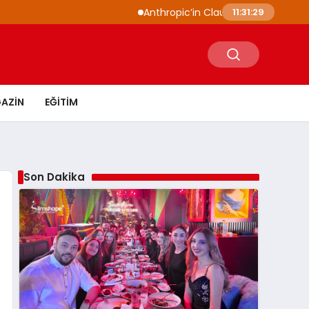
Anthropic’in Claude modelleri siber güvenl
11:31:30
AZIN
EĞITIM
Son Dakika