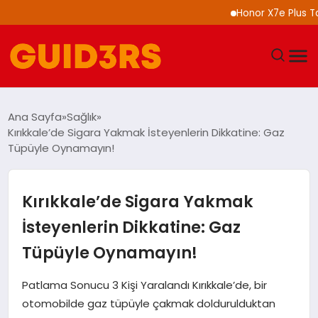
Honor X7e Plus Tanıtı
GÜNDEM
Ana Sayfa
Sağlık
Kırıkkale’de Sigara Yakmak İsteyenlerin Dikkatine: Gaz
YAŞAM
Tüpüyle Oynamayın!
TEKNOLOJI
Kırıkkale’de Sigara Yakmak
SPOR
İsteyenlerin Dikkatine: Gaz
Tüpüyle Oynamayın!
SAĞLIK
Patlama Sonucu 3 Kişi Yaralandı Kırıkkale’de, bir
EKONOMI
otomobilde gaz tüpüyle çakmak doldurulduktan