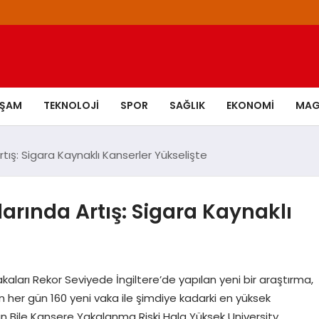
AŞAM
TEKNOLOJI
SPOR
SAĞLIK
EKONOMI
MAG
tış: Sigara Kaynaklı Kanserler Yükselişte
arında Artış: Sigara Kaynaklı
aları Rekor Seviyede İngiltere’de yapılan yeni bir araştırma,
nın her gün 160 yeni vaka ile şimdiye kadarki en yüksek
rın Bile Kansere Yakalanma Riski Hala Yüksek University