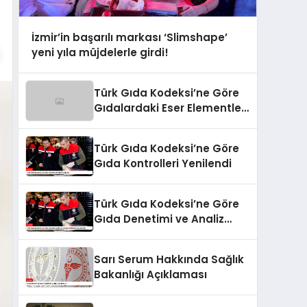
İzmir’in başarılı markası ‘Slimshape’
yeni yıla müjdelerle girdi!
Türk Gıda Kodeksi’ne Göre
Gıdalardaki Eser Elementler
ve İşleme Bulaşanlarının
Kontrolü
Türk Gıda Kodeksi’ne Göre
Gıda Kontrolleri Yenilendi
Türk Gıda Kodeksi’ne Göre
Gıda Denetimi ve Analiz
Kriterleri Güncellendi
Sarı Serum Hakkında Sağlık
Bakanlığı Açıklaması