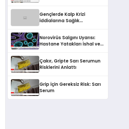
Poliklinikler
Gençlerde Kalp Krizi
İddialarına Sağlık
Bakanlığından Açıklama
Norovirüs Salgını Uyarısı:
Hastane Yatakları İshal ve
Kusma Hastalarıyla Doluyor
Çakır, Gripte Sarı Serumun
Risklerini Anlattı
Grip İçin Gereksiz Risk: Sarı
Serum