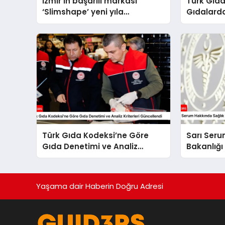
İzmir’in başarılı markası
Türk Gıda
‘Slimshape’ yeni yıla
Gıdalarda
müjdelerle girdi!
ve İşleme
Kontrolü
Türk Gıda Kodeksi’ne Göre
Sarı Seru
Gıda Denetimi ve Analiz
Bakanlığı
Kriterleri Güncellendi
Yaşama dair Haberin Doğru Adresi