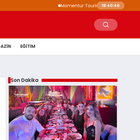
Momentur Tourism & Travel, Dubai Turizmi
18:40:47
AZIN
EĞITIM
Son Dakika