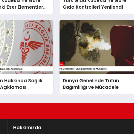
 Kodeksi’ne Göre
Türk Gıda Kodeksi’ne Göre
ki Eser Elementler
Gıda Kontrolleri Yenilendi
 Bulaşanlarının
m Hakkında Sağlık
Dünya Genelinde Tütün
 Açıklaması
Bağımlılığı ve Mücadele
Hakkımızda