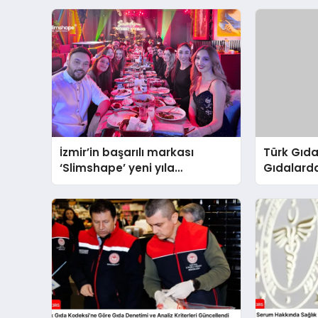
İzmir’in başarılı markası
Türk Gıda
‘Slimshape’ yeni yıla
Gıdalarda
müjdelerle girdi!
ve İşleme
Kontrolü