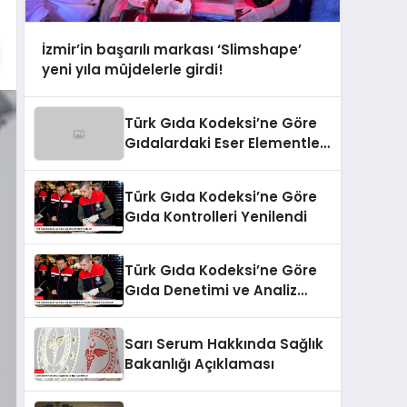
İzmir’in başarılı markası ‘Slimshape’
yeni yıla müjdelerle girdi!
Türk Gıda Kodeksi’ne Göre
Gıdalardaki Eser Elementler
ve İşleme Bulaşanlarının
Kontrolü
Türk Gıda Kodeksi’ne Göre
Gıda Kontrolleri Yenilendi
Türk Gıda Kodeksi’ne Göre
Gıda Denetimi ve Analiz
Kriterleri Güncellendi
Sarı Serum Hakkında Sağlık
Bakanlığı Açıklaması