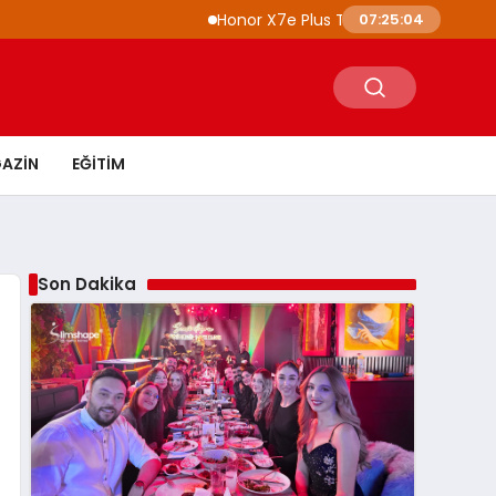
Honor X7e Plus Tanıtıldı 8100 mAh Batary
07:25:05
AZIN
EĞITIM
Son Dakika