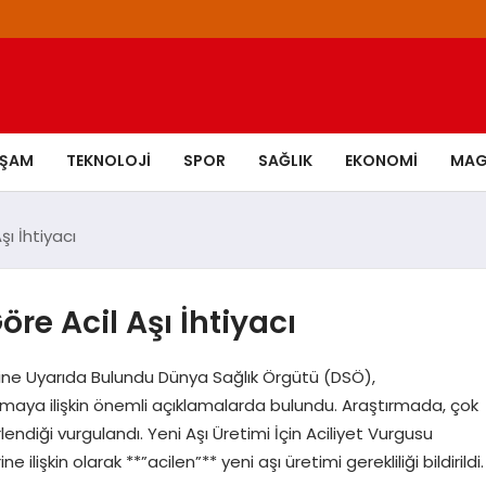
AŞAM
TEKNOLOJI
SPOR
SAĞLIK
EKONOMI
MAG
ı İhtiyacı
e Acil Aşı İhtiyacı
ine Uyarıda Bulundu Dünya Sağlık Örgütü (DSÖ),
rmaya ilişkin önemli açıklamalarda bulundu. Araştırmada, çok
endiği vurgulandı. Yeni Aşı Üretimi İçin Aciliyet Vurgusu
lişkin olarak **”acilen”** yeni aşı üretimi gerekliliği bildirildi.