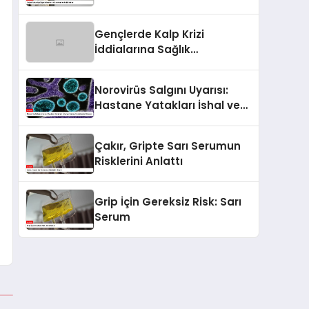
Poliklinikler
Gençlerde Kalp Krizi
İddialarına Sağlık
Bakanlığından Açıklama
Norovirüs Salgını Uyarısı:
Hastane Yatakları İshal ve
Kusma Hastalarıyla Doluyor
Çakır, Gripte Sarı Serumun
Risklerini Anlattı
Grip İçin Gereksiz Risk: Sarı
Serum