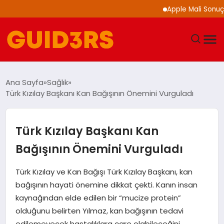
Apple Mali Sonuçlarını
GÜNDEM
Ana Sayfa
Sağlık
Türk Kızılay Başkanı Kan Bağışının Önemini Vurguladı
YAŞAM
TEKNOLOJI
Türk Kızılay Başkanı Kan
Bağışının Önemini Vurguladı
SPOR
Türk Kızılay ve Kan Bağışı Türk Kızılay Başkanı, kan
SAĞLIK
bağışının hayati önemine dikkat çekti. Kanın insan
kaynağından elde edilen bir “mucize protein”
EKONOMI
olduğunu belirten Yılmaz, kan bağışının tedavi
edilemeyecek hastalıklara çare olabileceğini