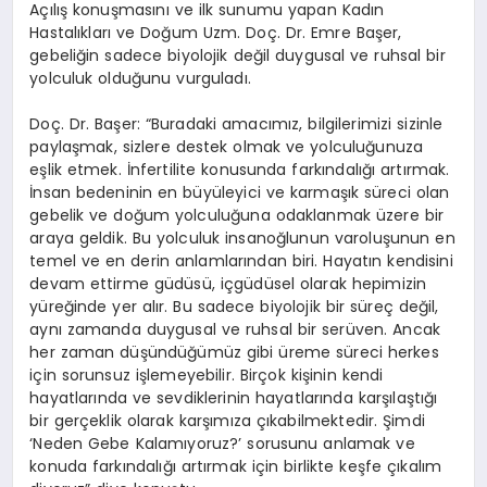
Açılış konuşmasını ve ilk sunumu yapan Kadın
Hastalıkları ve Doğum Uzm. Doç. Dr. Emre Başer,
gebeliğin sadece biyolojik değil duygusal ve ruhsal bir
yolculuk olduğunu vurguladı.
Doç. Dr. Başer: “Buradaki amacımız, bilgilerimizi sizinle
paylaşmak, sizlere destek olmak ve yolculuğunuza
eşlik etmek. İnfertilite konusunda farkındalığı artırmak.
İnsan bedeninin en büyüleyici ve karmaşık süreci olan
gebelik ve doğum yolculuğuna odaklanmak üzere bir
araya geldik. Bu yolculuk insanoğlunun varoluşunun en
temel ve en derin anlamlarından biri. Hayatın kendisini
devam ettirme güdüsü, içgüdüsel olarak hepimizin
yüreğinde yer alır. Bu sadece biyolojik bir süreç değil,
aynı zamanda duygusal ve ruhsal bir serüven. Ancak
her zaman düşündüğümüz gibi üreme süreci herkes
için sorunsuz işlemeyebilir. Birçok kişinin kendi
hayatlarında ve sevdiklerinin hayatlarında karşılaştığı
bir gerçeklik olarak karşımıza çıkabilmektedir. Şimdi
‘Neden Gebe Kalamıyoruz?’ sorusunu anlamak ve
konuda farkındalığı artırmak için birlikte keşfe çıkalım