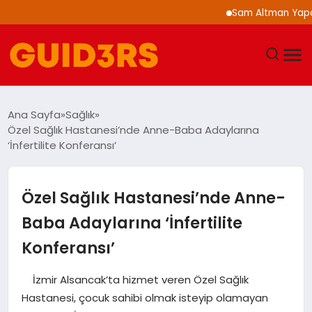
Sam Altman Yapay Zeka 
GÜNDEM
Ana Sayfa
Sağlık
Özel Sağlık Hastanesi’nde Anne-Baba Adaylarına
YAŞAM
‘İnfertilite Konferansı’
TEKNOLOJI
Özel Sağlık Hastanesi’nde Anne-
SPOR
Baba Adaylarına ‘İnfertilite
Konferansı’
SAĞLIK
İzmir Alsancak’ta hizmet veren Özel Sağlık
EKONOMI
Hastanesi, çocuk sahibi olmak isteyip olamayan