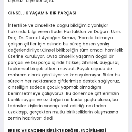
diyoruz” diye konuştu.
CİNSELLİK YAŞAMIN BİR PARÇASI
İnfertilite ve cinsellikte doğru bildiğimiz yanlışlar
hakkında bilgi veren Kadın Hastalıkları ve Doğum Uzm.
Doç. Dr. Demet Aydoğan Kırmızı, “Hamile kalmaya
çalışan çiftler için aslında bu süreç bazen yanlış
değerlendiriliyor.Cinsel birlikteliğin tüm amacı hamilelik
üzerine kuruluyor. Oysa cinsellik yaşamın doğal bir
parçası ve bu parça içinde fiziksel, zihinsel, duygusal,
toplumsal birçok etken mevcut. Büyük ölçüde de
mahrem olarak görülüyor ve konuşulamıyor. Bizler bu
sürecin her noktasında çiftlerimize destek sağlıyoruz,
cinselliğin sadece çocuk yapmak olmadığını
benimsetmeye çalışıyoruz. Bu dönemde çiftlerimizin
benlik saygısı ve öz değeri ne kadar güçlü olursa, bu
tedaviler kişilerin sınanıp test edildiği noktadan
uzaklaşıp, gerçekten mutlu birlikteliklerin oluşmasına
zemin hazırlıyor” dedi.
ERKEK VE KADININ BİRLİKTE DEĞERLENDİRİLMESİ