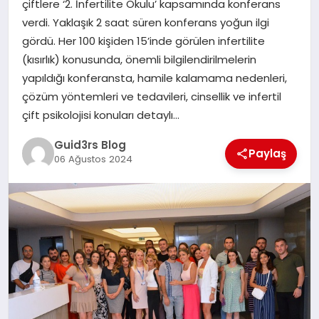
çiftlere ‘2. İnfertilite Okulu’ kapsamında konferans
MAGAZIN
verdi. Yaklaşık 2 saat süren konferans yoğun ilgi
gördü. Her 100 kişiden 15’inde görülen infertilite
EĞITIM
(kısırlık) konusunda, önemli bilgilendirilmelerin
yapıldığı konferansta, hamile kalamama nedenleri,
çözüm yöntemleri ve tedavileri, cinsellik ve infertil
çift psikolojisi konuları detaylı…
Guid3rs Blog
Paylaş
06 Ağustos 2024