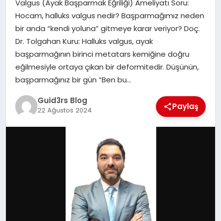
Valgus (Ayak Başparmak Eğriliği) Ameliyatı Soru:
MAGAZIN
Hocam, halluks valgus nedir? Başparmağımız neden
bir anda “kendi yoluna” gitmeye karar veriyor? Doç.
EĞITIM
Dr. Tolgahan Kuru: Halluks valgus, ayak
başparmağının birinci metatars kemiğine doğru
eğilmesiyle ortaya çıkan bir deformitedir. Düşünün,
başparmağınız bir gün “Ben bu…
Guid3rs Blog
Paylaş
22 Ağustos 2024