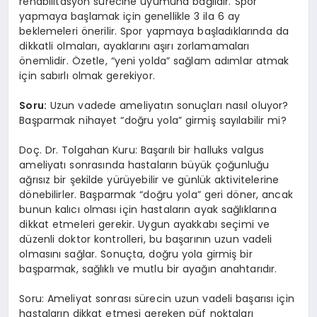
rehabilitasyon sürecine uyumuna bağlıdır. Spor
yapmaya başlamak için genellikle 3 ila 6 ay
beklemeleri önerilir. Spor yapmaya başladıklarında da
dikkatli olmaları, ayaklarını aşırı zorlamamaları
önemlidir. Özetle, “yeni yolda” sağlam adımlar atmak
için sabırlı olmak gerekiyor.
Soru:
Uzun vadede ameliyatın sonuçları nasıl oluyor?
Başparmak nihayet “doğru yola” girmiş sayılabilir mi?
Doç. Dr. Tolgahan Kuru: Başarılı bir halluks valgus
ameliyatı sonrasında hastaların büyük çoğunluğu
ağrısız bir şekilde yürüyebilir ve günlük aktivitelerine
dönebilirler. Başparmak “doğru yola” geri döner, ancak
bunun kalıcı olması için hastaların ayak sağlıklarına
dikkat etmeleri gerekir. Uygun ayakkabı seçimi ve
düzenli doktor kontrolleri, bu başarının uzun vadeli
olmasını sağlar. Sonuçta, doğru yola girmiş bir
başparmak, sağlıklı ve mutlu bir ayağın anahtarıdır.
Soru: Ameliyat sonrası sürecin uzun vadeli başarısı için
hastaların dikkat etmesi gereken püf noktaları