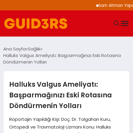
Sam Altman Yapay Zeka 
GÜNDEM
Ana Sayfa
Sağlık
Halluks Valgus Ameliyatı: Başparmağınızı Eski Rotasına
YAŞAM
Döndürmenin Yolları
TEKNOLOJI
Halluks Valgus Ameliyatı:
SPOR
Başparmağınızı Eski Rotasına
Döndürmenin Yolları
SAĞLIK
Röportajın Yapıldığı Kişi: Doç. Dr. Tolgahan Kuru,
EKONOMI
Ortopedi ve Travmatoloji Uzmanı Konu: Halluks