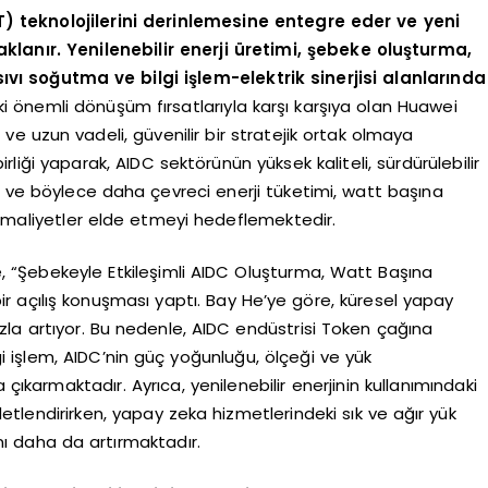
4T) teknolojilerini derinlemesine entegre eder ve yeni
aklanır. Yenilenebilir enerji üretimi, şebeke oluşturma,
ıvı soğutma ve bilgi işlem-elektrik sinerjisi alanlarında
 önemli dönüşüm fırsatlarıyla karşı karşıya olan Huawei
 ve uzun vadeli, güvenilir bir stratejik ortak olmaya
şbirliği yaparak, AIDC sektörünün yüksek kaliteli, sürdürülebilir
yi ve böylece daha çevreci enerji tüketimi, watt başına
maliyetler elde etmeyi hedeflemektedir.
, “Şebekeyle Etkileşimli AIDC Oluşturma, Watt Başına
bir açılış konuşması yaptı. Bay He’ye göre, küresel yapay
ızla artıyor. Bu nedenle, AIDC endüstrisi Token çağına
lgi işlem, AIDC’nin güç yoğunluğu, ölçeği ve yük
çıkarmaktadır. Ayrıca, yenilenebilir enerjinin kullanımındaki
etlendirirken, yapay zeka hizmetlerindeki sık ve ağır yük
ını daha da artırmaktadır.