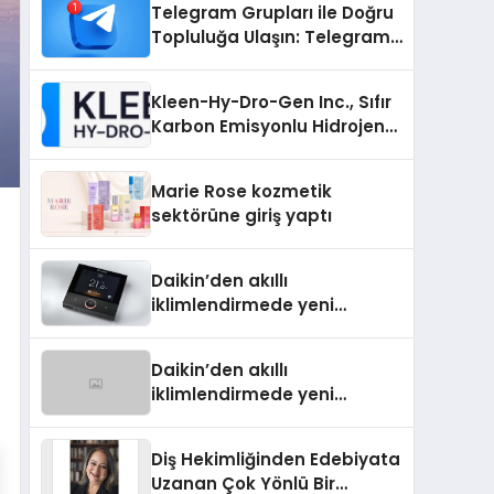
Telegram Grupları ile Doğru
Topluluğa Ulaşın: Telegram
Grup Arayanların İşini
Kolaylaştıran Çözüm
Kleen-Hy-Dro-Gen Inc., Sıfır
Karbon Emisyonlu Hidrojen
Isıtma Teknolojisinde ISO ve
TSSA Düzenleyici Onaylarını
Marie Rose kozmetik
Aldı
sektörüne giriş yaptı
Daikin’den akıllı
iklimlendirmede yeni
dönem: Madoka Plus
Türkiye’de
Daikin’den akıllı
iklimlendirmede yeni
dönem: Madoka Plus
Türkiye’de
Diş Hekimliğinden Edebiyata
Uzanan Çok Yönlü Bir