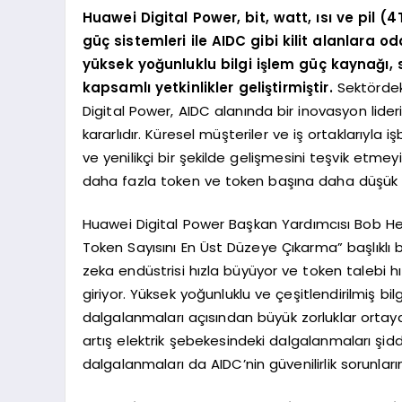
Huawei Digital Power, bit, watt, ısı ve pil (
güç sistemleri ile AIDC gibi kilit alanlara od
yüksek yoğunluklu bilgi işlem güç kaynağı, s
kapsamlı yetkinlikler geliştirmiştir.
Sektördeki
Digital Power, AIDC alanında bir inovasyon lideri
kararlıdır. Küresel müşteriler ve iş ortaklarıyla i
ve yenilikçi bir şekilde gelişmesini teşvik etme
daha fazla token ve token başına daha düşük 
Huawei Digital Power Başkan Yardımcısı Bob He
Token Sayısını En Üst Düzeye Çıkarma” başlıklı 
zeka endüstrisi hızla büyüyor ve token talebi h
giriyor. Yüksek yoğunluklu ve çeşitlendirilmiş bi
dalgalanmaları açısından büyük zorluklar ortaya 
artış elektrik şebekesindeki dalgalanmaları şidd
dalgalanmaları da AIDC’nin güvenilirlik sorunlar