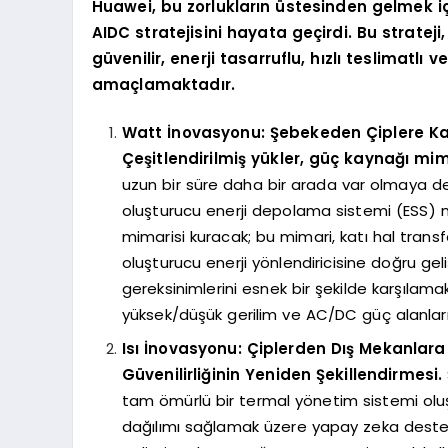
Huawei, bu zorlukların üstesinden gelmek iç
AIDC stratejisini hayata geçirdi. Bu stratej
güvenilir, enerji tasarruflu, hızlı teslimatl
amaçlamaktadır.
Watt İnovasyonu: Şebekeden Çiplere Ka
Çeşitlendirilmiş yükler, güç kaynağı mimari
uzun bir süre daha bir arada var olmaya
oluşturucu enerji depolama sistemi (ESS) me
mimarisi kuracak; bu mimari, katı hal trans
oluşturucu enerji yönlendiricisine doğru ge
gereksinimlerini esnek bir şekilde karşılam
yüksek/düşük gerilim ve AC/DC güç alanları
Isı İnovasyonu: Çiplerden Dış Mekanla
Güvenilirliğinin Yeniden Şekillendirmesi.
tam ömürlü bir termal yönetim sistemi oluş
dağılımı sağlamak üzere yapay zeka destekl