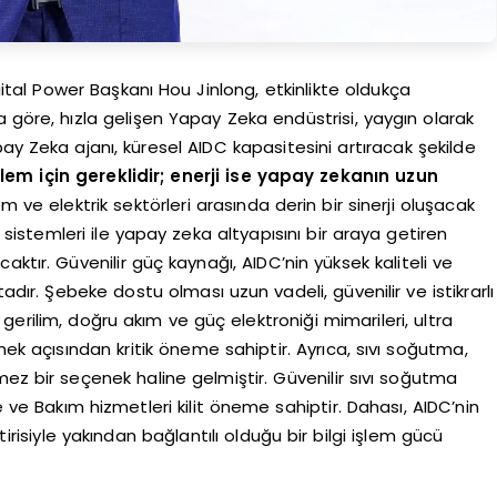
tal Power Başkanı Hou Jinlong, etkinlikte oldukça
ya göre, hızla gelişen Yapay Zeka endüstrisi, yaygın olarak
 Zeka ajanı, küresel AIDC kapasitesini artıracak şekilde
işlem için gereklidir; enerji ise yapay zekanın uzun
lem ve elektrik sektörleri arasında derin bir sinerji oluşacak
i sistemleri ile yapay zeka altyapısını bir araya getiren
ktır. Güvenilir güç kaynağı, AIDC’nin yüksek kaliteli ve
adır. Şebeke dostu olması uzun vadeli, güvenilir ve istikrarlı
erilim, doğru akım ve güç elektroniği mimarileri, ultra
mek açısından kritik öneme sahiptir. Ayrıca, sıvı soğutma,
lmez bir seçenek haline gelmiştir. Güvenilir sıvı soğutma
e Bakım hizmetleri kilit öneme sahiptir. Dahası, AIDC’nin
tirisiyle yakından bağlantılı olduğu bir bilgi işlem gücü