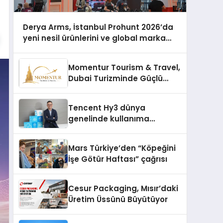
Derya Arms, İstanbul Prohunt 2026’da
yeni nesil ürünlerini ve global marka
vizyonunu sergiledi
Momentur Tourism & Travel,
Dubai Turizminde Güçlü
Operasyon Ağıyla Fark
Yaratıyor
Tencent Hy3 dünya
genelinde kullanıma
sunuldu
Mars Türkiye’den “Köpeğini
İşe Götür Haftası” çağrısı
Cesur Packaging, Mısır’daki
Üretim Üssünü Büyütüyor