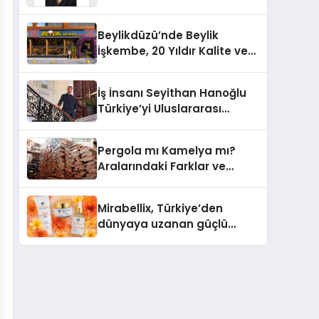
Yaşam: Yeşim Şahin Yaman
Beylikdüzü’nde Beylik
İşkembe, 20 Yıldır Kalite ve
Lezzetin Değişmeyen Adresi
İş İnsanı Seyithan Hanoğlu
Türkiye’yi Uluslararası
Arenada Tanıtmayı
Hedefliyor
Pergola mı Kamelya mı?
Aralarındaki Farklar ve
Doğru Seçim Rehberi
Mirabellix, Türkiye’den
dünyaya uzanan güçlü
büyümesini sürdürüyor