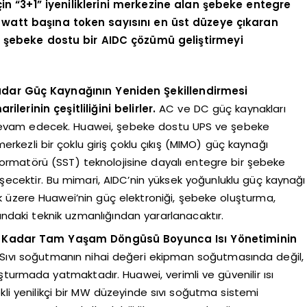
in “3+1” iyeniliklerini merkezine alan şebeke entegre
i, watt başına token sayısını en üst düzeye çıkaran
ı ve şebeke dostu bir AIDC çözümü geliştirmeyi
dar Güç Kaynağının Yeniden Şekillendirmesi
lerinin çeşitliliğini belirler.
AC ve DC güç kaynakları
 devam edecek. Huawei, şebeke dostu UPS ve şebeke
rkezli bir çoklu giriş çoklu çıkış (MIMO) güç kaynağı
formatörü (SST) teknolojisine dayalı entegre bir şebeke
lişecektir. Bu mimari, AIDC’nin yüksek yoğunluklu güç kaynağı
ak üzere Huawei’nin güç elektroniği, şebeke oluşturma,
ndaki teknik uzmanlığından yararlanacaktır.
ra Kadar Tam Yaşam Döngüsü Boyunca Isı Yönetiminin
Sıvı soğutmanın nihai değeri ekipman soğutmasında değil,
turmada yatmaktadır. Huawei, verimli ve güvenilir ısı
i yenilikçi bir MW düzeyinde sıvı soğutma sistemi