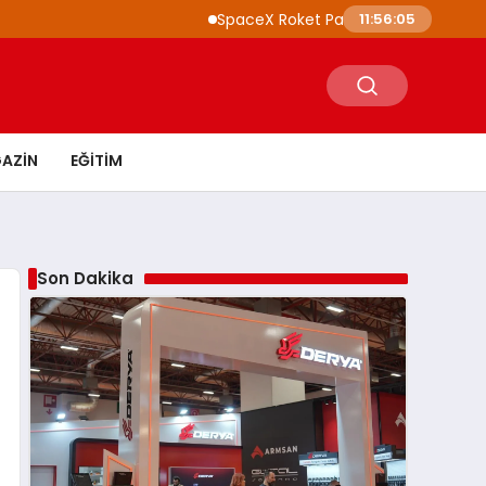
SpaceX Roket Parçası Ay’a Çarptı NASA İncele
11:56:07
AZIN
EĞITIM
Son Dakika