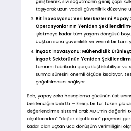
geliştirerek, sıvı soğutmanın geniş çaplı ku
taşıyarak uzun vadeli güvenilirlik düzeyine ul
Bit İnovasyonu: Veri Merkezlerini Yapa
Operasyonlarının Yeniden Şekillendirilm
işletmeye kadar tüm yaşam döngüsü boyunc
baştan sona güvenilirlik ve verimli bir ta
İnşaat İnovasyonu: Mühendislik Ürünleş
İnşaat Sektörünün Yeniden Şekillendirm
tamamı fabrikada gerçekleştirilebiliyor ve
sunma süresini önemli ölçüde kısaltıyor, tesli
çoğaltılmasını sağlıyor.
Bob, yapay zeka hesaplama gücünün üst sınırının
belirlendiğini belirtti — Enerji, bir tür token gib
değerlendirme sistemi artık AIDC’nin değerini t
ölçütlerinden” “değer ölçütlerine” geçmesi ger
kadar olan uçtan uca dönüşüm verimliliğini ölç