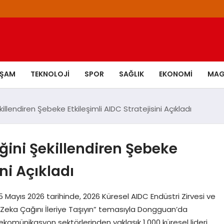
AŞAM
TEKNOLOJI
SPOR
SAĞLIK
EKONOMI
MAG
llendiren Şebeke Etkileşimli AIDC Stratejisini Açıkladı
ini Şekillendiren Şebeke
ini Açıkladı
Mayıs 2026 tarihinde, 2026 Küresel AIDC Endüstri Zirvesi ve
Zeka Çağını İleriye Taşıyın” temasıyla Dongguan’da
e telekomünikasyon sektörlerinden yaklaşık 1.000 küresel lideri,