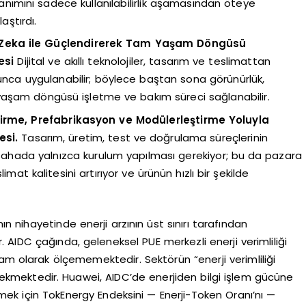
llanımını sadece kullanılabilirlik aşamasından öteye
aştırdı.
y Zeka ile Güçlendirerek Tam Yaşam Döngüsü
esi
Dijital ve akıllı teknolojiler, tasarım ve teslimattan
a uygulanabilir; böylece baştan sona görünürlük,
m yaşam döngüsü işletme ve bakım süreci sağlanabilir.
tirme, Prefabrikasyon ve Modülerleştirme Yoluyla
esi.
Tasarım, üretim, test ve doğrulama süreçlerinin
 sahada yalnızca kurulum yapılması gerekiyor; bu da pazara
mat kalitesini artırıyor ve ürünün hızlı bir şekilde
 nihayetinde enerji arzının üst sınırı tarafından
idir. AIDC çağında, geleneksel PUE merkezli enerji verimliliği
am olarak ölçememektedir. Sektörün “enerji verimliliği
ekmektedir. Huawei, AIDC’de enerjiden bilgi işlem gücüne
mek için TokEnergy Endeksini — Enerji-Token Oranı’nı —