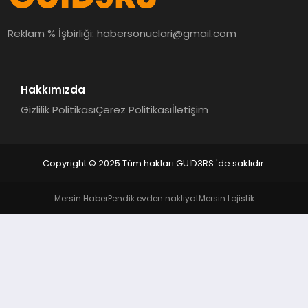
MAGAZIN
Reklam % İşbirliği:
habersonuclari@gmail.com
EĞITIM
Hakkımızda
Gizlilik Politikası
Çerez Politikası
İletişim
Copyright © 2025 Tüm hakları GUİD3RS 'de saklıdır.
Mersin Haber
Pendik evden nakliyat
Mersin Lojistik