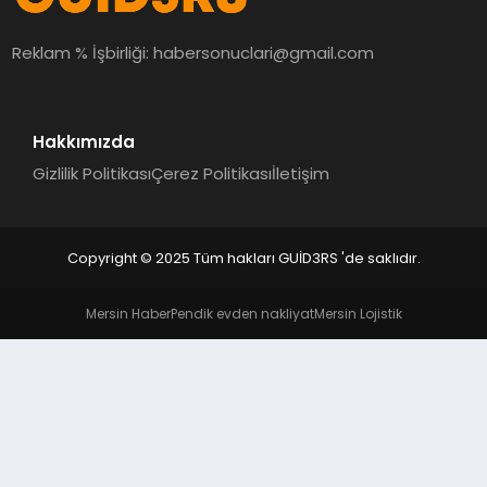
MAGAZIN
Reklam % İşbirliği:
habersonuclari@gmail.com
EĞITIM
Hakkımızda
Gizlilik Politikası
Çerez Politikası
İletişim
Copyright © 2025 Tüm hakları GUİD3RS 'de saklıdır.
Mersin Haber
Pendik evden nakliyat
Mersin Lojistik