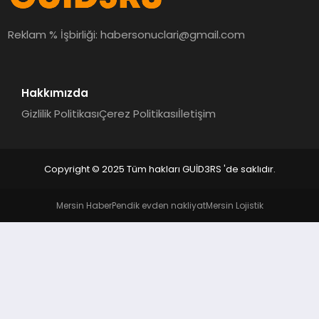
MAGAZIN
Reklam % İşbirliği:
habersonuclari@gmail.com
EĞITIM
Hakkımızda
Gizlilik Politikası
Çerez Politikası
İletişim
Copyright © 2025 Tüm hakları GUİD3RS 'de saklıdır.
Mersin Haber
Pendik evden nakliyat
Mersin Lojistik