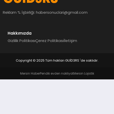
MAGAZIN
Reklam % İşbirliği:
habersonuclari@gmail.com
EĞITIM
Hakkımızda
Gizlilik Politikası
Çerez Politikası
İletişim
Copyright © 2025 Tüm hakları GUİD3RS 'de saklıdır.
Mersin Haber
Pendik evden nakliyat
Mersin Lojistik