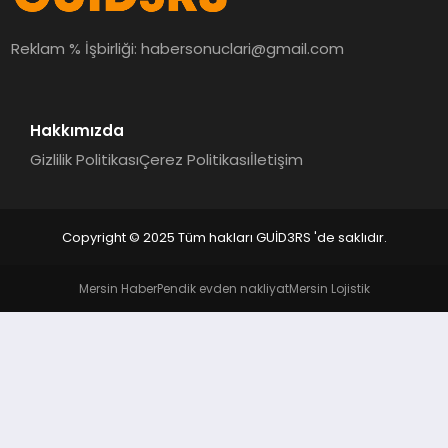
MAGAZIN
Reklam % İşbirliği:
habersonuclari@gmail.com
EĞITIM
Hakkımızda
Gizlilik Politikası
Çerez Politikası
İletişim
Copyright © 2025 Tüm hakları GUİD3RS 'de saklıdır.
Mersin Haber
Pendik evden nakliyat
Mersin Lojistik