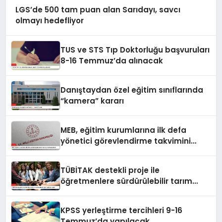
LGS’de 500 tam puan alan Sarıdayı, savcı
olmayı hedefliyor
TUS ve STS Tıp Doktorluğu başvuruları
8-16 Temmuz’da alınacak
Danıştaydan özel eğitim sınıflarında
“kamera” kararı
MEB, eğitim kurumlarına ilk defa
yönetici görevlendirme takvimini
yayımladı
TÜBİTAK destekli proje ile
öğretmenlere sürdürülebilir tarım
eğitimi verildi
KPSS yerleştirme tercihleri 9-16
Temmuz’da yapılacak