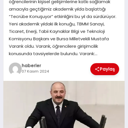
öğrencilerinin kişisel gelişimlerine katkı sağlamak
MAGAZIN
amacıyla geçtiğimiz akademik yılda başlattığı
“Tecrübe Konuşuyor” etkinliğini bu yıl da sürdürüyor.
EĞITIM
Yeni akademik yıldaki ilk konuğu, TBMM Sanayi,
Ticaret, Enerji, Tabii Kaynaklar Bilgi ve Teknoloji
Komisyonu Başkanı ve Bursa Milletvekili Mustafa
Varank oldu. Varank, öğrencilere girişimcilik
konusunda tavsiyelerde bulundu. Varank:…
haberler
Paylaş
07 Kasım 2024