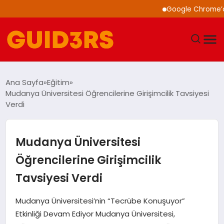
Google Chrome’a Yapa
GÜNDEM
Ana Sayfa
Eğitim
Mudanya Üniversitesi Öğrencilerine Girişimcilik Tavsiyesi
YAŞAM
Verdi
TEKNOLOJI
Mudanya Üniversitesi
SPOR
Öğrencilerine Girişimcilik
Tavsiyesi Verdi
SAĞLIK
Mudanya Üniversitesi’nin “Tecrübe Konuşuyor”
EKONOMI
Etkinliği Devam Ediyor Mudanya Üniversitesi,