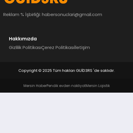
MAGAZIN
Reklam % İşbirliği:
habersonuclari@gmail.com
EĞITIM
Hakkımızda
Gizlilik Politikası
Çerez Politikası
İletişim
Copyright © 2025 Tüm hakları GUİD3RS 'de saklıdır.
Mersin Haber
Pendik evden nakliyat
Mersin Lojistik