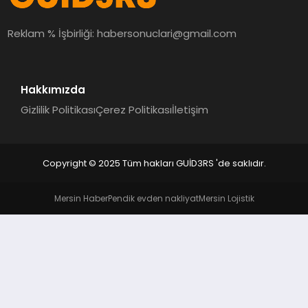
MAGAZIN
Reklam % İşbirliği:
habersonuclari@gmail.com
EĞITIM
Hakkımızda
Gizlilik Politikası
Çerez Politikası
İletişim
Copyright © 2025 Tüm hakları GUİD3RS 'de saklıdır.
Mersin Haber
Pendik evden nakliyat
Mersin Lojistik