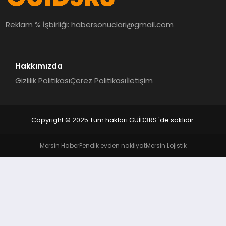
MAGAZIN
Reklam % İşbirliği:
habersonuclari@gmail.com
EĞITIM
Hakkımızda
Gizlilik Politikası
Çerez Politikası
İletişim
Copyright © 2025 Tüm hakları GUİD3RS 'de saklıdır.
Mersin Haber
Pendik evden nakliyat
Mersin Lojistik