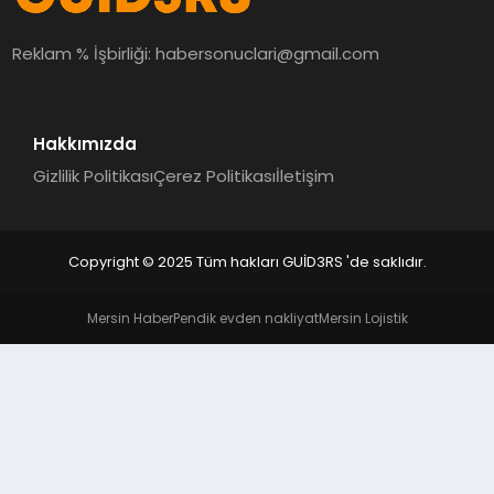
MAGAZIN
Reklam % İşbirliği:
habersonuclari@gmail.com
EĞITIM
Hakkımızda
Gizlilik Politikası
Çerez Politikası
İletişim
Copyright © 2025 Tüm hakları GUİD3RS 'de saklıdır.
Mersin Haber
Pendik evden nakliyat
Mersin Lojistik