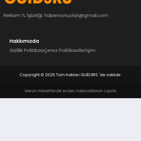
MAGAZIN
Reklam % İşbirliği:
habersonuclari@gmail.com
EĞITIM
Hakkımızda
Gizlilik Politikası
Çerez Politikası
İletişim
Copyright © 2025 Tüm hakları GUİD3RS 'de saklıdır.
Mersin Haber
Pendik evden nakliyat
Mersin Lojistik